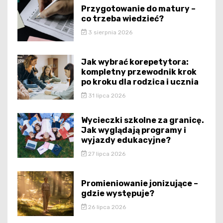
Przygotowanie do matury –
co trzeba wiedzieć?
3 sierpnia 2026
Jak wybrać korepetytora:
kompletny przewodnik krok
po kroku dla rodzica i ucznia
31 lipca 2026
Wycieczki szkolne za granicę.
Jak wyglądają programy i
wyjazdy edukacyjne?
27 lipca 2026
Promieniowanie jonizujące –
gdzie występuje?
26 lipca 2026