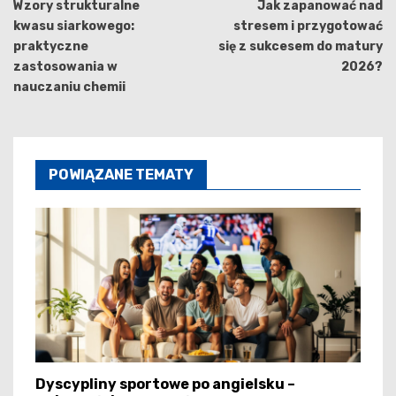
wpisu
Wzory strukturalne
Jak zapanować nad
kwasu siarkowego:
stresem i przygotować
praktyczne
się z sukcesem do matury
zastosowania w
2026?
nauczaniu chemii
POWIĄZANE TEMATY
Dyscypliny sportowe po angielsku –