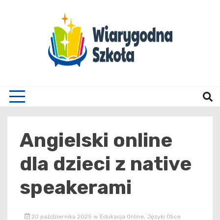
Skip
to
content
Wiary
Angielski online
dla dzieci z native
speakerami
20 października 2025
w
Edukacja Online
,
Języki Obce