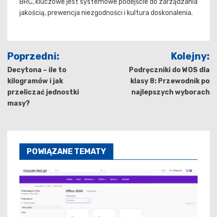
BRC, kluczowe jest systemowe podejście do zarządzania
jakością, prewencja niezgodności i kultura doskonalenia.
Nawigacja
Poprzedni:
Kolejny:
wpisu
Decytona – ile to
Podręczniki do WOS dla
kilogramów i jak
klasy 8: Przewodnik po
przeliczać jednostki
najlepszych wyborach
masy?
POWIĄZANE TEMATY