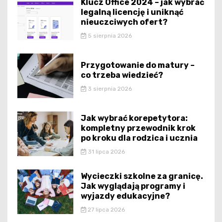
Klucz Office 2024 – jak wybrać
legalną licencję i uniknąć
nieuczciwych ofert?
5 sierpnia 2026
Przygotowanie do matury –
co trzeba wiedzieć?
3 sierpnia 2026
Jak wybrać korepetytora:
kompletny przewodnik krok
po kroku dla rodzica i ucznia
31 lipca 2026
Wycieczki szkolne za granicę.
Jak wyglądają programy i
wyjazdy edukacyjne?
27 lipca 2026