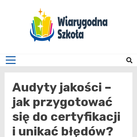
Skip
to
content
Wiary
Audyty jakości –
jak przygotować
się do certyfikacji
i unikać błędów?