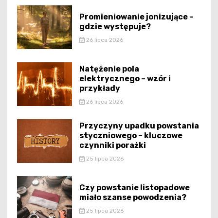
Promieniowanie jonizujące –
gdzie występuje?
26 lipca 2026
Natężenie pola
elektrycznego – wzór i
przykłady
26 lipca 2026
Przyczyny upadku powstania
styczniowego – kluczowe
czynniki porażki
25 lipca 2026
Czy powstanie listopadowe
miało szanse powodzenia?
25 lipca 2026