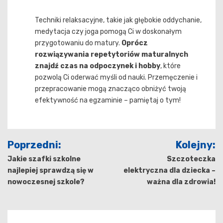
Techniki relaksacyjne, takie jak głębokie oddychanie,
medytacja czy joga pomogą Ci w doskonałym
przygotowaniu do matury.
Oprócz
rozwiązywania repetytoriów maturalnych
znajdź czas na odpoczynek i hobby
, które
pozwolą Ci oderwać myśli od nauki. Przemęczenie i
przepracowanie mogą znacząco obniżyć twoją
efektywność na egzaminie – pamiętaj o tym!
Nawigacja
Poprzedni:
Kolejny:
wpisu
Jakie szafki szkolne
Szczoteczka
najlepiej sprawdzą się w
elektryczna dla dziecka –
nowoczesnej szkole?
ważna dla zdrowia!