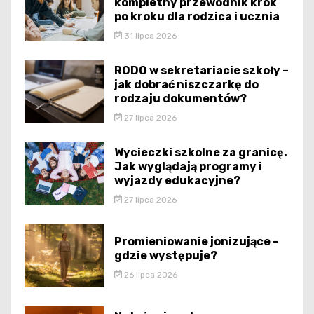
kompletny przewodnik krok
po kroku dla rodzica i ucznia
31 lipca 2026
RODO w sekretariacie szkoły –
jak dobrać niszczarkę do
rodzaju dokumentów?
27 lipca 2026
Wycieczki szkolne za granicę.
Jak wyglądają programy i
wyjazdy edukacyjne?
27 lipca 2026
Promieniowanie jonizujące –
gdzie występuje?
26 lipca 2026