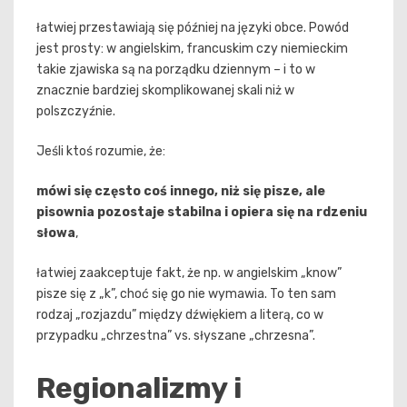
łatwiej przestawiają się później na języki obce. Powód
jest prosty: w angielskim, francuskim czy niemieckim
takie zjawiska są na porządku dziennym – i to w
znacznie bardziej skomplikowanej skali niż w
polszczyźnie.
Jeśli ktoś rozumie, że:
mówi się często coś innego, niż się pisze, ale
pisownia pozostaje stabilna i opiera się na rdzeniu
słowa
,
łatwiej zaakceptuje fakt, że np. w angielskim „know”
pisze się z „k”, choć się go nie wymawia. To ten sam
rodzaj „rozjazdu” między dźwiękiem a literą, co w
przypadku „chrzestna” vs. słyszane „chrzesna”.
Regionalizmy i