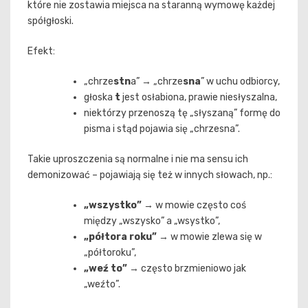
które nie zostawia miejsca na staranną wymowę każdej
spółgłoski.
Efekt:
„chrze
stn
a” → „chrze
sna
” w uchu odbiorcy,
głoska
t
jest osłabiona, prawie niesłyszalna,
niektórzy przenoszą tę „słyszaną” formę do
pisma i stąd pojawia się „chrzesna”.
Takie uproszczenia są normalne i nie ma sensu ich
demonizować – pojawiają się też w innych słowach, np.:
„wszystko”
→ w mowie często coś
między „wszysko” a „wsystko”,
„półtora roku”
→ w mowie zlewa się w
„półtoroku”,
„weź to”
→ często brzmieniowo jak
„weźto”.