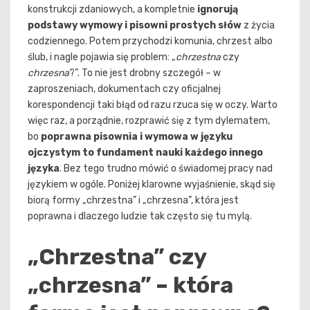
konstrukcji zdaniowych, a kompletnie
ignorują
podstawy wymowy i pisowni prostych słów
z życia
codziennego. Potem przychodzi komunia, chrzest albo
ślub, i nagle pojawia się problem: „
chrzestna
czy
chrzesna
?”. To nie jest drobny szczegół – w
zaproszeniach, dokumentach czy oficjalnej
korespondencji taki błąd od razu rzuca się w oczy. Warto
więc raz, a porządnie, rozprawić się z tym dylematem,
bo
poprawna pisownia i wymowa w języku
ojczystym to fundament nauki każdego innego
języka
. Bez tego trudno mówić o świadomej pracy nad
językiem w ogóle. Poniżej klarowne wyjaśnienie, skąd się
biorą formy „chrzestna” i „chrzesna”, która jest
poprawna i dlaczego ludzie tak często się tu mylą.
„Chrzestna” czy
„chrzesna” – która