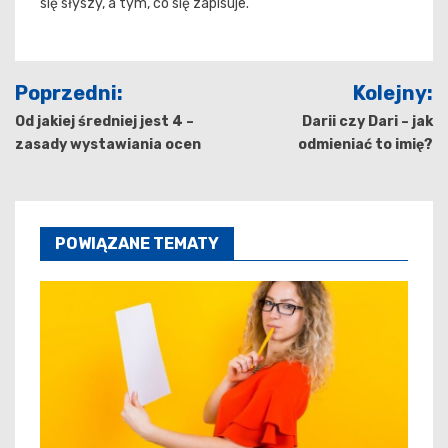
się słyszy, a tym, co się zapisuje.
Nawigacja
Poprzedni:
Kolejny:
wpisu
Od jakiej średniej jest 4 –
Darii czy Dari – jak
zasady wystawiania ocen
odmieniać to imię?
POWIĄZANE TEMATY