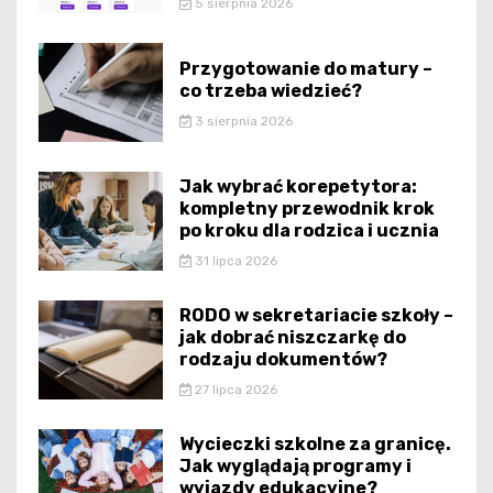
5 sierpnia 2026
Przygotowanie do matury –
co trzeba wiedzieć?
3 sierpnia 2026
Jak wybrać korepetytora:
kompletny przewodnik krok
po kroku dla rodzica i ucznia
31 lipca 2026
RODO w sekretariacie szkoły –
jak dobrać niszczarkę do
rodzaju dokumentów?
27 lipca 2026
Wycieczki szkolne za granicę.
Jak wyglądają programy i
wyjazdy edukacyjne?