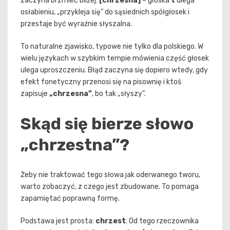
zaczyna brzmieć bliżej:
[chrzesna]
– głoska
t
ulega
osłabieniu, „przykleja się” do sąsiednich spółgłosek i
przestaje być wyraźnie słyszalna.
To naturalne zjawisko, typowe nie tylko dla polskiego. W
wielu językach w szybkim tempie mówienia część głosek
ulega uproszczeniu. Błąd zaczyna się dopiero wtedy, gdy
efekt fonetyczny przenosi się na pisownię i ktoś
zapisuje
„chrzesna”
, bo tak „słyszy”.
Skąd się bierze słowo
„chrzestna”?
Żeby nie traktować tego słowa jak oderwanego tworu,
warto zobaczyć, z czego jest zbudowane. To pomaga
zapamiętać poprawną formę.
Podstawa jest prosta:
chrzest
. Od tego rzeczownika