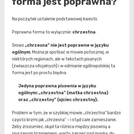
forma jest poprawna?
Na początek ustalenie podstawowej kwestii.
Poprawna forma to wyłącznie:
chrzestna
.
Słowo
„chrzesna” nie jest poprawne w języku
ogólnym
. Można je spotkać w mowie potocznej, w
niektórych regionach, ale w tekstach pisanych
(zwłaszcza oficjalnych) i w odmianie ogólnopolskiej ta
forma jest po prostu błędna.
Jedyna poprawna pisownia w języku
ogólnym: „chrzestna” (matka chrzestna)
oraz „chrzestny” (ojciec chrzestny).
Problem w tym, że w szybkiej mowie „chrzestna” bardzo
często brzmi jak „chrzesna” – i stąd całe zamieszanie.
Żeby zrozumieć, skąd ta różnica między pisownią a
słyszanym brzmieniem, warto zajrzeć pod maskę: do