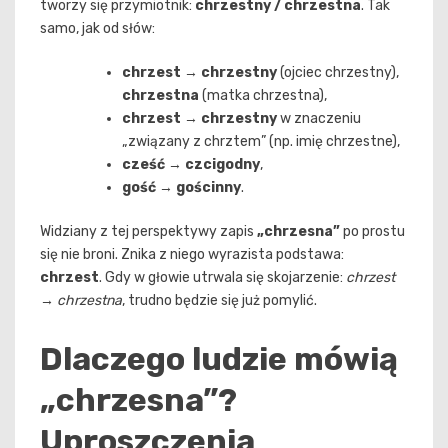
tworzy się przymiotnik:
chrzestny / chrzestna
. Tak
samo, jak od słów:
chrzest
→
chrzestny
(ojciec chrzestny),
chrzestna
(matka chrzestna),
chrzest
→
chrzestny
w znaczeniu
„związany z chrztem” (np. imię chrzestne),
cześć
→
czcigodny
,
gość
→
gościnny
.
Widziany z tej perspektywy zapis
„chrzesna”
po prostu
się nie broni. Znika z niego wyrazista podstawa:
chrzest
. Gdy w głowie utrwala się skojarzenie:
chrzest
→ chrzestna
, trudno będzie się już pomylić.
Dlaczego ludzie mówią
„chrzesna”?
Uproszczenia