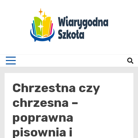
Skip
to
content
Wiary
Chrzestna czy
chrzesna –
poprawna
pisownia i