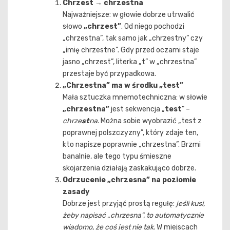
Chrzest → chrzestna
Najważniejsze: w głowie dobrze utrwalić
słowo
„chrzest”
. Od niego pochodzi
„chrzestna”, tak samo jak „chrzestny” czy
„imię chrzestne”. Gdy przed oczami staje
jasno „chrzest”, literka „t” w „chrzestna”
przestaje być przypadkowa.
„Chrzestna” ma w środku „test”
Mała sztuczka mnemotechniczna: w słowie
„chrzestna”
jest sekwencja „
test
” –
chrze
st
na
. Można sobie wyobrazić „test z
poprawnej polszczyzny”, który zdaje ten,
kto napisze poprawnie „chrzestna”. Brzmi
banalnie, ale tego typu śmieszne
skojarzenia działają zaskakująco dobrze.
Odrzucenie „chrzesna” na poziomie
zasady
Dobrze jest przyjąć prostą regułę:
jeśli kusi,
żeby napisać „chrzesna”, to automatycznie
wiadomo, że coś jest nie tak
. W miejscach