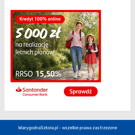
WiarygodnaSzkoła.pl - wszelkie prawa zastrzeżone