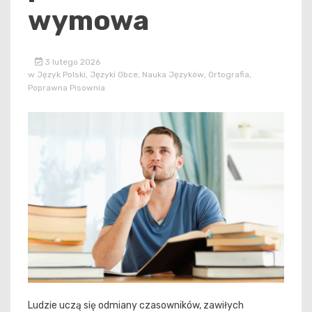
wymowa
3 lutego 2026
w
Język Polski
,
Języki Obce
,
Nauka Języków
,
Ortografia
,
Poprawna Pisownia
Ludzie uczą się odmiany czasowników, zawiłych