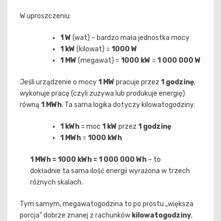
W uproszczeniu:
1 W
(wat) – bardzo mała jednostka mocy
1 kW
(kilowat) =
1000 W
1 MW
(megawat) =
1000 kW
=
1 000 000 W
Jeśli urządzenie o mocy
1 MW
pracuje przez
1 godzinę
,
wykonuje pracę (czyli zużywa lub produkuje energię)
równą
1 MWh
. Ta sama logika dotyczy kilowatogodziny:
1 kWh
= moc
1 kW
przez
1 godzinę
1 MWh
=
1000 kWh
1 MWh = 1000 kWh = 1 000 000 Wh
– to
dokładnie ta sama ilość energii wyrażona w trzech
różnych skalach.
Tym samym, megawatogodzina to po prostu „większa
porcja” dobrze znanej z rachunków
kilowatogodziny
,