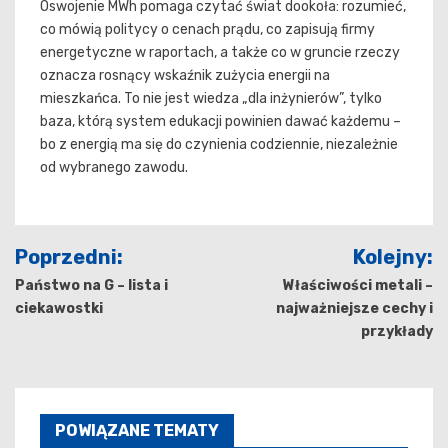
Oswojenie MWh pomaga czytać świat dookoła: rozumieć,
co mówią politycy o cenach prądu, co zapisują firmy
energetyczne w raportach, a także co w gruncie rzeczy
oznacza rosnący wskaźnik zużycia energii na
mieszkańca. To nie jest wiedza „dla inżynierów”, tylko
baza, którą system edukacji powinien dawać każdemu –
bo z energią ma się do czynienia codziennie, niezależnie
od wybranego zawodu.
Nawigacja
Poprzedni:
Kolejny:
wpisu
Państwo na G – lista i
Właściwości metali –
ciekawostki
najważniejsze cechy i
przykłady
POWIĄZANE TEMATY