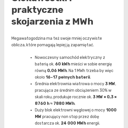
praktyczne
skojarzenia z MWh
Megawatogodzina ma też swoje mniej oczywiste
oblicza, które pomagają lepiej ją zapamiętać.
Nowoczesny samochód elektryczny z
baterią ok.
60 kWh
mieści w sobie energię
równą
0,06 MWh
. Na 1 MWh trzeba by więc
około
16–17 pełnych baterii
.
Średnia elektrownia wiatrowa o mocy
3 MW
,
pracująca ze średnim obciążeniem 30% w
skali roku, produkuje rocznie ok.
3 MW × 0,3 ×
8760 h ≈ 7880 MWh
.
Duży blok elektrowni węglowej o mocy
1000
MW
pracujący non stop przez dobę
dostarcza ok.
24 000 MWh
energii.