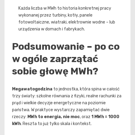
Każda liczba w MWh to historia konkretnej pracy
wykonanej przez turbiny, kotły, panele
fotowoltaiczne, wiatraki, elektrownie wodne – lub
urządzenia w domach i fabrykach.
Podsumowanie – po co
w ogóle zaprzątać
sobie głowę MWh?
Megawatogodzina
to jednostka, która spina w całość
trzy światy: szkolne równania z fizyki, realne rachunki za
prąd i wielkie decyzje energetyczne na poziomie
państwa. W praktyce wystarczy zapamiętać dwie
rzeczy:
MWh to energia, nie moc
, oraz
1 MWh = 1000
kWh
. Reszta to już tylko skala i kontekst.