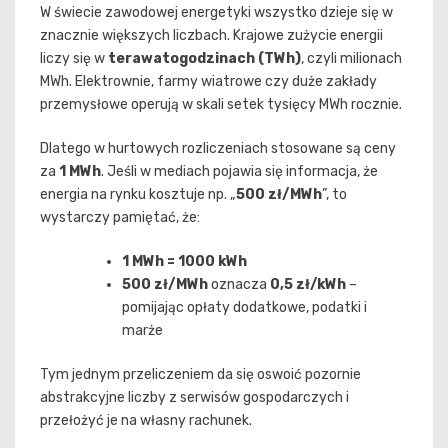
W świecie zawodowej energetyki wszystko dzieje się w
znacznie większych liczbach. Krajowe zużycie energii
liczy się w
terawatogodzinach (TWh)
, czyli milionach
MWh. Elektrownie, farmy wiatrowe czy duże zakłady
przemysłowe operują w skali setek tysięcy MWh rocznie.
Dlatego w hurtowych rozliczeniach stosowane są ceny
za
1 MWh
. Jeśli w mediach pojawia się informacja, że
energia na rynku kosztuje np. „
500 zł/MWh
”, to
wystarczy pamiętać, że:
1 MWh = 1000 kWh
500 zł/MWh
oznacza
0,5 zł/kWh
–
pomijając opłaty dodatkowe, podatki i
marże
Tym jednym przeliczeniem da się oswoić pozornie
abstrakcyjne liczby z serwisów gospodarczych i
przełożyć je na własny rachunek.