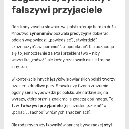
fałszywi przyjaciele
Od strony zasobu słownictwa polski oferuje bardzo dużo.
Mnóstwo
synonimów
pozwala precyzyjnie dobierać
odcień wypowiedzi: „powiedzieć”, „stwierdzić”,
„zaznaczyć”, „wspomnieć”, „napomknąć”. Dla uczącego
się to jednocześnie zaleta i przekleństwo – niby
wszystko „mówić”, ale każdy czasownik niesie trochę
inny ton.
W kontekście innych języków słowiańskich polski tworzy
czasem zdradliwe pary. Słowak czy Czech zrozumie
ogólny sens wypowiedzi po polsku, ale natknie się na
wyrazy, które brzmią znajomo, a znaczą coś innego. To
tzw.
fałszywi przyjaciele
(np. czeskie „szukać” =
„pchać”, „zachód” w różnych znaczeniach).
Dla rodzimych użytkowników barierą bywa raczej
styl
i