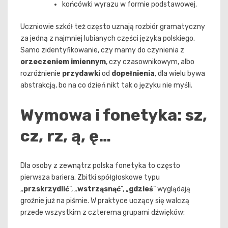
końcówki wyrazu w formie podstawowej.
Uczniowie szkół też często uznają rozbiór gramatyczny
za jedną z najmniej lubianych części języka polskiego.
Samo zidentyfikowanie, czy mamy do czynienia z
orzeczeniem imiennym
, czy czasownikowym, albo
rozróżnienie
przydawki
od
dopełnienia
, dla wielu bywa
abstrakcją, bo na co dzień nikt tak o języku nie myśli.
Wymowa i fonetyka: sz,
cz, rz, ą, ę…
Dla osoby z zewnątrz polska fonetyka to często
pierwsza bariera. Zbitki spółgłoskowe typu
„
przskrzydlić
”, „
wstrząsnąć
”, „
gdzieś
” wyglądają
groźnie już na piśmie. W praktyce uczący się walczą
przede wszystkim z czterema grupami dźwięków: