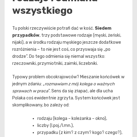
wszystkiego
Tu polski rzeczywiście potrafi dać w kość.
Siedem
przypadków
, trzy podstawowe rodzaje (męski, żeński,
nijaki), a w środku rodzaju męskiego jeszcze dodatkowe
rozróżnienia – to nie jest coś, co przyswaja się „po
drodze”. Do tego odmienia się niemal wszystko:
rzeczowniki, przymiotniki, zaimki, liczebniki.
Typowy problem obcokrajowców? Mieszanie końcówek w
jednym zdaniu: „
rozmawiam z mój kolega o ważnych
sprawach w praca
”. Sens da się złapać, ale dla ucha
Polaka coś ewidentnie zgrzyta. System końcówek jest
skomplikowany, bo zależy od:
rodzaju (kolega – koleżanka – okno),
liczby (l.poj./l.mn.),
przypadku (z kim? z czym? kogo? czego?),