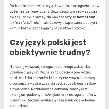
Po trzecie, mimo wielu wyjątków, polska ortografia jest w
dużej mierze fonetyczna. Duża część wyrazów zapisuje
się tak, jak się je słyszy. Największe rafy to
homofony
(sz/ś, rz/ż, u/ó, ch/h), ale bazowy etap pisania prostych
komunikatów jest osiągalny stosunkowo szybko.
Czy język polski jest
obiektywnie trudny?
Nie da się wskazać jednego, mierzalnego wskaźnika
„trudności języka”. Można za to uczciwie powiedzieć:
polski ma kilka obszarów, które
systemowo
podnoszą
próg wejścia – zwłaszcza dla osób spoza kręgu języków
słowiańskich. Rozbudowana odmiana, fonetyka z
szeregiem podobnych dźwięków oraz nieregularności w
pisowni skutecznie wydłużają czas nauki do swobodnej
komunikacji.