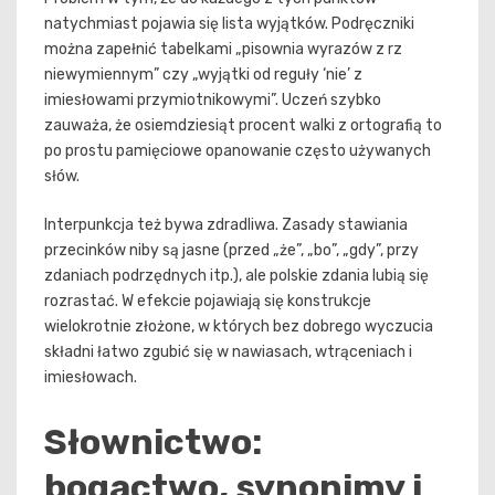
natychmiast pojawia się lista wyjątków. Podręczniki
można zapełnić tabelkami „pisownia wyrazów z rz
niewymiennym” czy „wyjątki od reguły ‘nie’ z
imiesłowami przymiotnikowymi”. Uczeń szybko
zauważa, że osiemdziesiąt procent walki z ortografią to
po prostu pamięciowe opanowanie często używanych
słów.
Interpunkcja też bywa zdradliwa. Zasady stawiania
przecinków niby są jasne (przed „że”, „bo”, „gdy”, przy
zdaniach podrzędnych itp.), ale polskie zdania lubią się
rozrastać. W efekcie pojawiają się konstrukcje
wielokrotnie złożone, w których bez dobrego wyczucia
składni łatwo zgubić się w nawiasach, wtrąceniach i
imiesłowach.
Słownictwo:
bogactwo, synonimy i