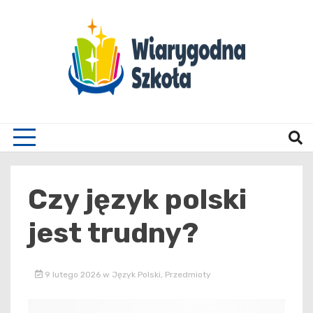
Skip
to
content
Wiary
Czy język polski
jest trudny?
9 lutego 2026
w
Język Polski
,
Przedmioty