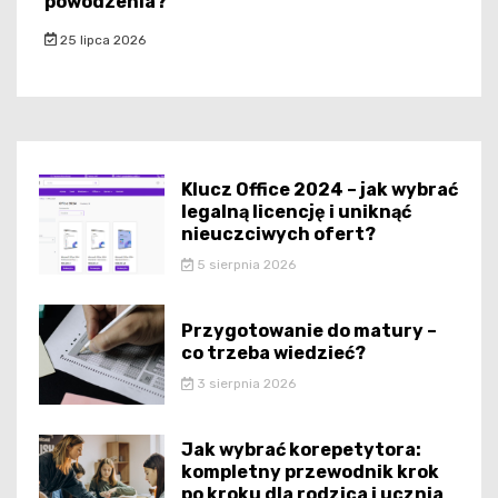
powodzenia?
25 lipca 2026
Klucz Office 2024 – jak wybrać
legalną licencję i uniknąć
nieuczciwych ofert?
5 sierpnia 2026
Przygotowanie do matury –
co trzeba wiedzieć?
3 sierpnia 2026
Jak wybrać korepetytora:
kompletny przewodnik krok
po kroku dla rodzica i ucznia