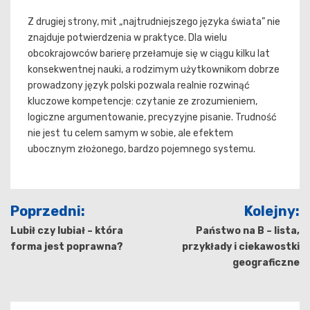
Z drugiej strony, mit „najtrudniejszego języka świata” nie
znajduje potwierdzenia w praktyce. Dla wielu
obcokrajowców barierę przełamuje się w ciągu kilku lat
konsekwentnej nauki, a rodzimym użytkownikom dobrze
prowadzony język polski pozwala realnie rozwinąć
kluczowe kompetencje: czytanie ze zrozumieniem,
logiczne argumentowanie, precyzyjne pisanie. Trudność
nie jest tu celem samym w sobie, ale efektem
ubocznym złożonego, bardzo pojemnego systemu.
Nawigacja
Poprzedni:
Kolejny:
wpisu
Lubił czy lubiał – która
Państwo na B – lista,
forma jest poprawna?
przykłady i ciekawostki
geograficzne