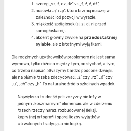
szereg „sz, ż, cz, dż” vs „ś, ź, ć, dź”,
nosówki „ą” i „ę”, które brzmią inaczej w
zależności od pozycji w wyrazie,
miękkość spółgłosek (si, zi, ci, ni przed
samogłoskami),
akcent główny zwykle na
przedostatniej
sylabie
, ale z istotnymi wyjątkami.
Dla rodzimych użytkowników problemem nie jest sama
wymowa, tylko różnica między tym, co słychać, a tym,
co trzeba napisać. Słyszymy bardzo podobne dźwięki,
ale na piśmie trzeba zdecydować: „ż” czy „rz”, „ó” czy
„u”, „ch” czy „h”. To naturalne źródło szkolnych wpadek.
Największa trudność polszczyzny nie leży w
jednym „koszmarnym” elemencie, ale w zderzeniu
trzech rzeczy naraz: rozbudowanej fleksji,
kapryśnej ortografii i sporej liczby wyjątków
utrwalonych tradycją, a nie logiką.