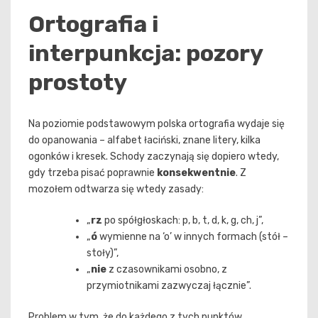
Ortografia i
interpunkcja: pozory
prostoty
Na poziomie podstawowym polska ortografia wydaje się
do opanowania – alfabet łaciński, znane litery, kilka
ogonków i kresek. Schody zaczynają się dopiero wtedy,
gdy trzeba pisać poprawnie
konsekwentnie
. Z
mozołem odtwarza się wtedy zasady:
„
rz
po spółgłoskach: p, b, t, d, k, g, ch, j”,
„
ó
wymienne na ‘o’ w innych formach (stół –
stoły)”,
„
nie
z czasownikami osobno, z
przymiotnikami zazwyczaj łącznie”.
Problem w tym, że do każdego z tych punktów