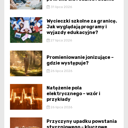
31 lipca 2026
Wycieczki szkolne za granicę.
Jak wyglądają programy i
wyjazdy edukacyjne?
27 lipca 2026
Promieniowanie jonizujące –
gdzie występuje?
26 lipca 2026
Natężenie pola
elektrycznego – wzór i
przykłady
26 lipca 2026
Przyczyny upadku powstania
styczniowego – kluczowe