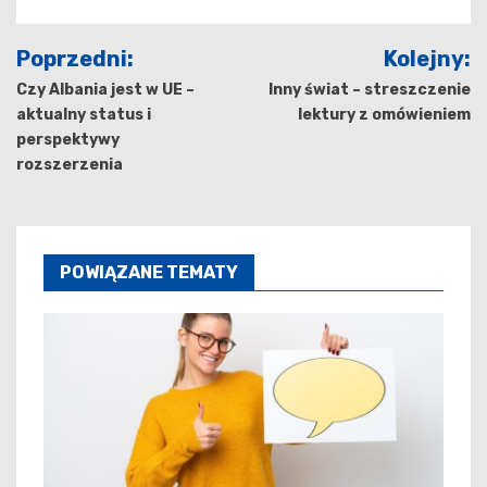
Nawigacja
Poprzedni:
Kolejny:
wpisu
Czy Albania jest w UE –
Inny świat – streszczenie
aktualny status i
lektury z omówieniem
perspektywy
rozszerzenia
POWIĄZANE TEMATY