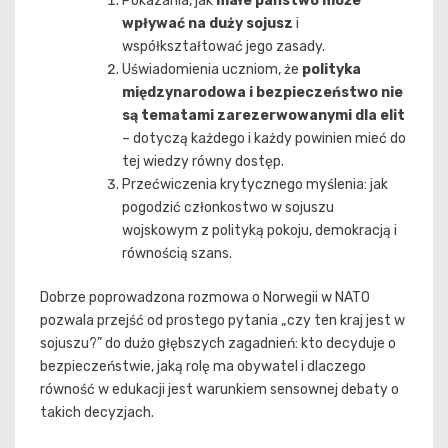
Pokazania, jak
małe państwo może
wpływać na duży sojusz
i
współkształtować jego zasady.
Uświadomienia uczniom, że
polityka
międzynarodowa i bezpieczeństwo nie
są tematami zarezerwowanymi dla elit
– dotyczą każdego i każdy powinien mieć do
tej wiedzy równy dostęp.
Przećwiczenia krytycznego myślenia: jak
pogodzić członkostwo w sojuszu
wojskowym z polityką pokoju, demokracją i
równością szans.
Dobrze poprowadzona rozmowa o Norwegii w NATO
pozwala przejść od prostego pytania „czy ten kraj jest w
sojuszu?” do dużo głębszych zagadnień: kto decyduje o
bezpieczeństwie, jaką rolę ma obywatel i dlaczego
równość w edukacji jest warunkiem sensownej debaty o
takich decyzjach.