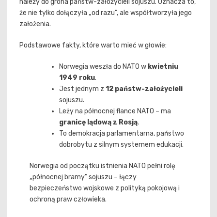
należy do grona państw-założycieli sojuszu. Oznacza to,
że nie tylko dołączyła „od razu”, ale współtworzyła jego
założenia.
Podstawowe fakty, które warto mieć w głowie:
Norwegia weszła do NATO w
kwietniu
1949 roku
.
Jest jednym z
12 państw-założycieli
sojuszu.
Leży na północnej flance NATO – ma
granicę lądową z Rosją
.
To demokracja parlamentarna, państwo
dobrobytu z silnym systemem edukacji.
Norwegia od początku istnienia NATO pełni rolę
„północnej bramy” sojuszu – łączy
bezpieczeństwo wojskowe z polityką pokojową i
ochroną praw człowieka.