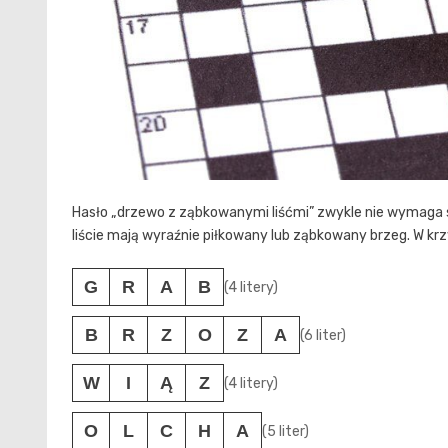
Hasło „drzewo z ząbkowanymi liśćmi” zwykle nie wymaga sp
liście mają wyraźnie piłkowany lub ząbkowany brzeg. W krz
G
R
A
B
(4 litery)
B
R
Z
O
Z
A
(6 liter)
W
I
Ą
Z
(4 litery)
O
L
C
H
A
(5 liter)