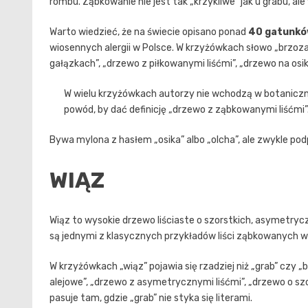
rombu. Ząbkowanie nie jest tak „krzykliwe” jak u grabu, a
Warto wiedzieć, że na świecie opisano ponad
40 gatunk
wiosennych alergii w Polsce. W krzyżówkach słowo „brzoza
gałązkach”, „drzewo z piłkowanymi liśćmi”, „drzewo na os
W wielu krzyżówkach autorzy nie wchodzą w botaniczne 
powód, by dać definicję „drzewo z ząbkowanymi liśćmi”
Bywa mylona z hasłem „osika” albo „olcha”, ale zwykle pod
WIĄZ
Wiąz to wysokie drzewo liściaste o szorstkich, asymetryc
są jednymi z klasycznych przykładów liści ząbkowanych w
W krzyżówkach „wiąz” pojawia się rzadziej niż „grab” czy „
alejowe”, „drzewo z asymetrycznymi liśćmi”, „drzewo o szor
pasuje tam, gdzie „grab” nie styka się literami.