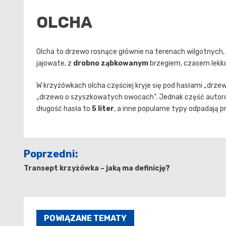
OLCHA
Olcha to drzewo rosnące głównie na terenach wilgotnych, n
jajowate, z
drobno ząbkowanym
brzegiem, czasem lekko
W krzyżówkach olcha częściej kryje się pod hasłami „drze
„drzewo o szyszkowatych owocach”. Jednak część autorów 
długość hasła to
5 liter
, a inne popularne typy odpadają 
Nawigacja
Poprzedni:
wpisu
Transept krzyżówka – jaką ma definicję?
POWIĄZANE TEMATY