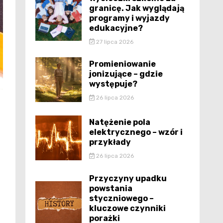
granicę. Jak wyglądają
programy i wyjazdy
edukacyjne?
27 lipca 2026
Promieniowanie
jonizujące – gdzie
występuje?
26 lipca 2026
Natężenie pola
elektrycznego – wzór i
przykłady
26 lipca 2026
Przyczyny upadku
powstania
styczniowego –
kluczowe czynniki
porażki