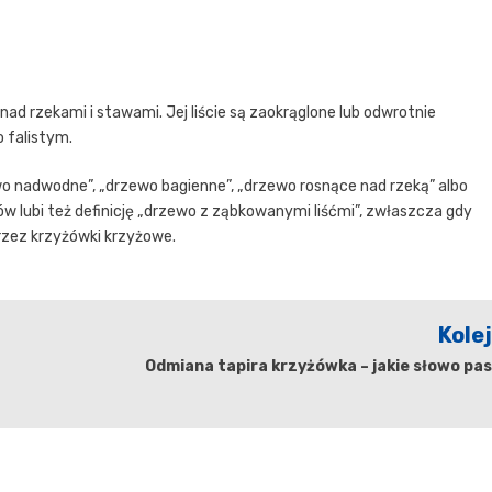
ad rzekami i stawami. Jej liście są zaokrąglone lub odwrotnie
 falistym.
wo nadwodne”, „drzewo bagienne”, „drzewo rosnące nad rzeką” albo
lubi też definicję „drzewo z ząbkowanymi liśćmi”, zwłaszcza gdy
przez krzyżówki krzyżowe.
Kole
Odmiana tapira krzyżówka – jakie słowo pa