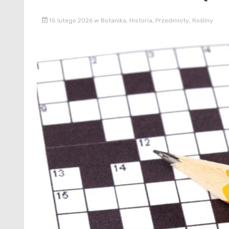
15 lutego 2026
w
Botanika
,
Historia
,
Przedmioty
,
Rośliny