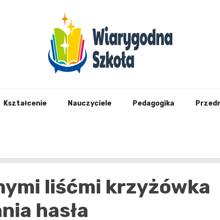
Wiary
Kształcenie
Nauczyciele
Pedagogika
Przed
ymi liśćmi krzyżówka
nia hasła