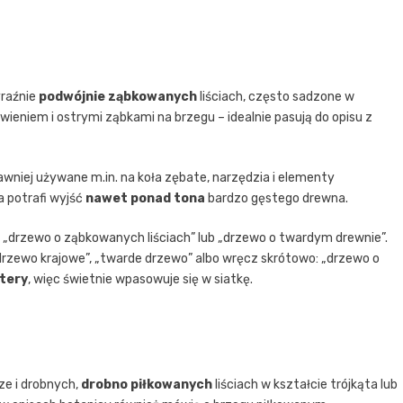
yraźnie
podwójnie ząbkowanych
liściach, często sadzone w
wieniem i ostrymi ząbkami na brzegu – idealnie pasują do opisu z
awniej używane m.in. na koła zębate, narzędzia i elementy
 potrafi wyjść
nawet ponad tona
bardzo gęstego drewna.
 „drzewo o ząbkowanych liściach” lub „drzewo o twardym drewnie”.
 drzewo krajowe”, „twarde drzewo” albo wręcz skrótowo: „drzewo o
itery
, więc świetnie wpasowuje się w siatkę.
ze i drobnych,
drobno piłkowanych
liściach w kształcie trójkąta lub