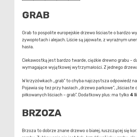
GRAB
Grab to pospolite europejskie drzewo liściaste o bardzo w
żywopłotach i alejach. Liście są jajowate, z wyraźnym uner
hasła.
Ciekawostką jest bardzo twarde, ciężkie drewno grabu – d
wymagające wyjątkowej wytrzymałości. Z jednego drzewa
W krzyżówkach „grab” to chyba najczęstsza odpowiedź na
Pojawia się też przy hasłach „drzewo parkowe”, „liściaste
piłkowanych liściach – grab”. Dodatkowy plus: ma tylko
4 l
BRZOZA
Brzoza to dobrze znane drzewo o białej, łuszczącej się kor