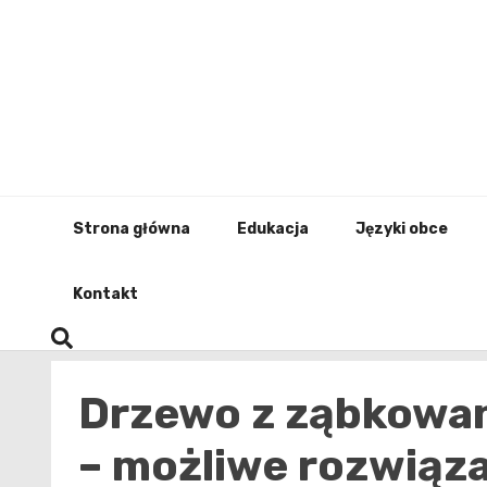
Skip
to
content
Strona główna
Edukacja
Języki obce
Kontakt
Drzewo z ząbkowan
– możliwe rozwiąza