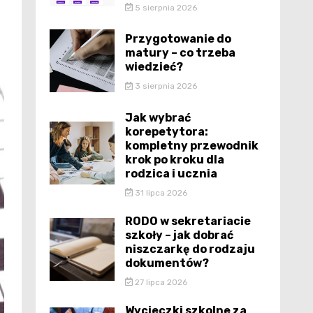
5 sierpnia 2026
Przygotowanie do
matury – co trzeba
wiedzieć?
3 sierpnia 2026
Jak wybrać
korepetytora:
kompletny przewodnik
krok po kroku dla
rodzica i ucznia
31 lipca 2026
RODO w sekretariacie
szkoły – jak dobrać
niszczarkę do rodzaju
dokumentów?
27 lipca 2026
Wycieczki szkolne za