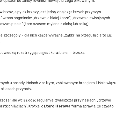
le w opisach botanicy również mówią o brzegu piłkowanym.
ów
brzóz, a pyłek brzozy jest jedną z najczęstszych przyczyn
” wraca nagminnie: „drzewo o białej korze”, „drzewo o zwisających
ikowym płocie” (tam czasem mylone z olchą lub osiką).
szczegóły – dla nich każde wyraźne „ząbki” na brzegu liścia to już
.
powiedzią rozstrzygającą jest kora: biała → brzoza.
znych u nasady liściach z ostrym, ząbkowanym brzegiem. Liście wiąz
 atlasach przyrody.
brzoza”, ale wciąż dość regularnie, zwłaszcza przy hasłach: „drzewo
stkich liściach”. Krótka,
czteroliterowa
forma sprawia, że często