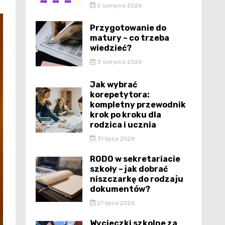
5 sierpnia 2026
Przygotowanie do
matury – co trzeba
wiedzieć?
3 sierpnia 2026
Jak wybrać
korepetytora:
kompletny przewodnik
krok po kroku dla
rodzica i ucznia
31 lipca 2026
RODO w sekretariacie
szkoły – jak dobrać
niszczarkę do rodzaju
dokumentów?
27 lipca 2026
Wycieczki szkolne za