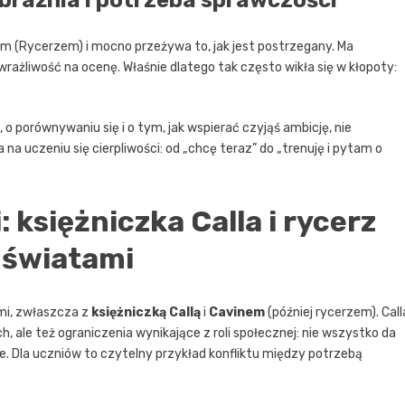
em (Rycerzem) i mocno przeżywa to, jak jest postrzegany. Ma
rażliwość na ocenę. Właśnie dlatego tak często wikła się w kłopoty:
 o porównywaniu się i o tym, jak wspierać czyjąś ambicję, nie
 na uczeniu się cierpliwości: od „chcę teraz” do „trenuję i pytam o
: księżniczka Calla i rycerz
 światami
mi, zwłaszcza z
księżniczką Callą
i
Cavinem
(później rycerzem). Call
, ale też ograniczenia wynikające z roli społecznej: nie wszystko da
cje. Dla uczniów to czytelny przykład konfliktu między potrzebą