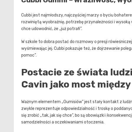
Cubbi jest najmłodszy, najczęściej marzy o byciu bohater
rozwiniętą wyobraźnię, potrzebę przynależności i wysoką w
chce udowodnić, że „już potrafi”.
W szkole to dobra postać do rozmowy o presji rówieśniczej,
wyśmiewając jej. Cubbi pokazuje też, że dojrzewanie polega
pomoc”.
Postacie ze świata ludzi
Cavin jako most między
Ważnym elementem „Gumisiów” jest stały kontakt z ludź
zwykle reprezentuje odpowiedzialność i troskę o poddanych
się zrobić „tak, jak się chce”, bo są obowiązki i konsekwen
samodzielności a oczekiwaniami otoczenia.