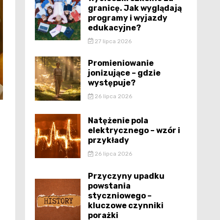
granicę. Jak wyglądają
programy i wyjazdy
edukacyjne?
27 lipca 2026
Promieniowanie
jonizujące – gdzie
występuje?
26 lipca 2026
Natężenie pola
elektrycznego – wzór i
przykłady
26 lipca 2026
Przyczyny upadku
powstania
styczniowego –
kluczowe czynniki
porażki