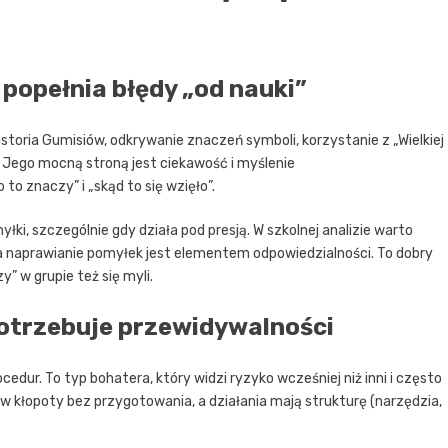
popełnia błędy „od nauki”
historia Gumisiów, odkrywanie znaczeń symboli, korzystanie z „Wielkiej
 Jego mocną stroną jest ciekawość i myślenie
o znaczy” i „skąd to się wzięło”.
i, szczególnie gdy działa pod presją. W szkolnej analizie warto
 a naprawianie pomyłek jest elementem odpowiedzialności. To dobry
” w grupie też się myli.
potrzebuje przewidywalności
ocedur. To typ bohatera, który widzi ryzyko wcześniej niż inni i często
 w kłopoty bez przygotowania, a działania mają strukturę (narzędzia,