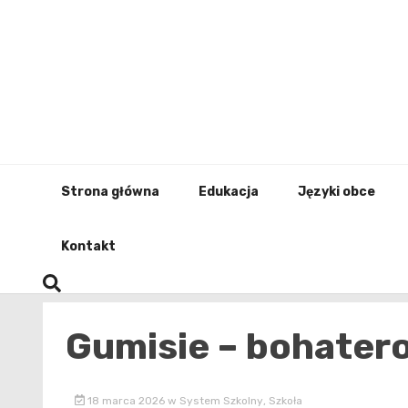
Skip
to
content
Strona główna
Edukacja
Języki obce
Kontakt
Gumisie – bohatero
18 marca 2026
w
System Szkolny
,
Szkoła