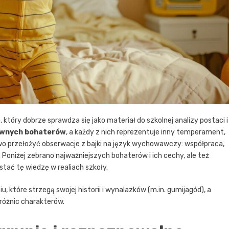
, który dobrze sprawdza się jako materiał do szkolnej analizy postaci i
ównych bohaterów
, a każdy z nich reprezentuje inny temperament,
two przełożyć obserwacje z bajki na język wychowawczy: współpraca,
 Poniżej zebrano najważniejszych bohaterów i ich cechy, ale też
tać tę wiedzę w realiach szkoły.
u, które strzegą swojej historii i wynalazków (m.in. gumijagód), a
różnic charakterów.