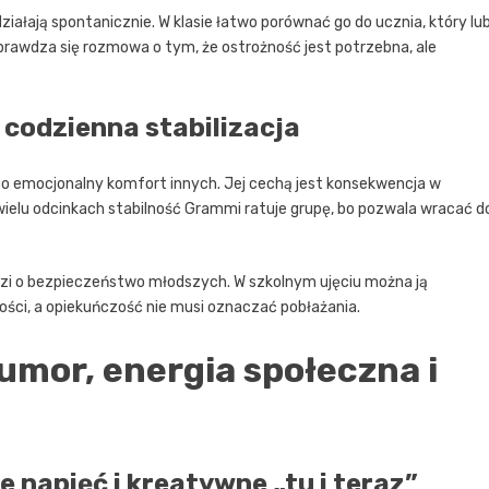
działają spontanicznie. W klasie łatwo porównać go do ucznia, który lub
rawdza się rozmowa o tym, że ostrożność jest potrzebna, ale
 codzienna stabilizacja
że o emocjonalny komfort innych. Jej cechą jest konsekwencja w
wielu odcinkach stabilność Grammi ratuje grupę, bo pozwala wracać d
dzi o bezpieczeństwo młodszych. W szkolnym ujęciu można ją
ości, a opiekuńczość nie musi oznaczać pobłażania.
umor, energia społeczna i
napięć i kreatywne „tu i teraz”