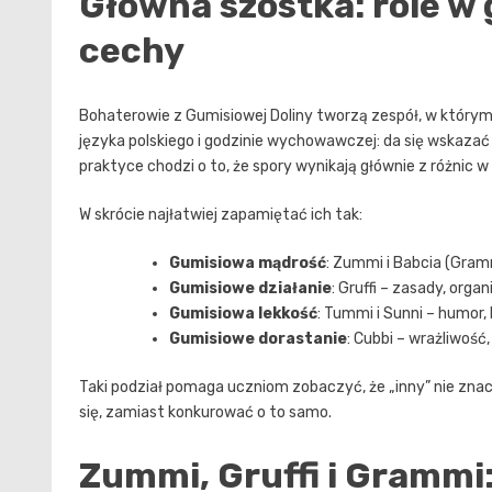
Główna szóstka: role w
cechy
Bohaterowie z Gumisiowej Doliny tworzą zespół, w którym 
języka polskiego i godzinie wychowawczej: da się wskazać 
praktyce chodzi o to, że spory wynikają głównie z różnic w p
W skrócie najłatwiej zapamiętać ich tak:
Gumisiowa mądrość
: Zummi i Babcia (Gramm
Gumisiowe działanie
: Gruffi – zasady, orga
Gumisiowa lekkość
: Tummi i Sunni – humor,
Gumisiowe dorastanie
: Cubbi – wrażliwość
Taki podział pomaga uczniom zobaczyć, że „inny” nie znaczy
się, zamiast konkurować o to samo.
Zummi, Gruffi i Grammi: