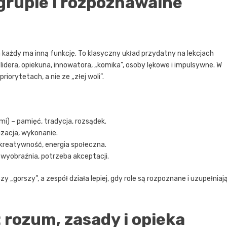
 grupie i rozpoznawalne
każdy ma inną funkcję. To klasyczny układ przydatny na lekcjach
lidera, opiekuna, innowatora, „komika”, osoby lękowe i impulsywne. W
riorytetach, a nie ze „złej woli”.
i) – pamięć, tradycja, rozsądek.
nizacja, wykonanie.
 kreatywność, energia społeczna.
, wyobraźnia, potrzeba akceptacji.
 „gorszy”, a zespół działa lepiej, gdy role są rozpoznane i uzupełniaj
 rozum, zasady i opieka