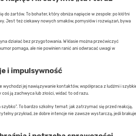
 do żartów. To bohater, który obniża napięcie w zespole: po kłótni
mowy. Jest też ciekawy nowych smaków, pomysłów i rozwiązań, bywa
yna działać bez przygotowania. W klasie można przećwiczyć
 humor pomaga, ale nie powinien ranić ani odwracać uwagi w
je i impulsywność
ze wychodzi jej nawiązywanie kontaktów, współpraca z ludźmi i szybki
coś ją zachwyca lub złości, widać to od razu.
 szybko”. To bardzo szkolny temat: jak zatrzymać się przed reakcją,
ytelny przykład, że dobre intencje nie zawsze wystarczą, jeśli brakuj
braźnia i potrzeba sprawczości