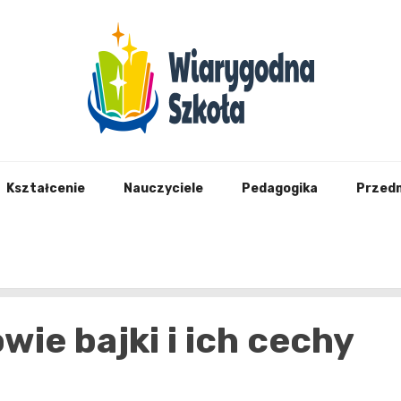
Wiary
Kształcenie
Nauczyciele
Pedagogika
Przed
wie bajki i ich cechy