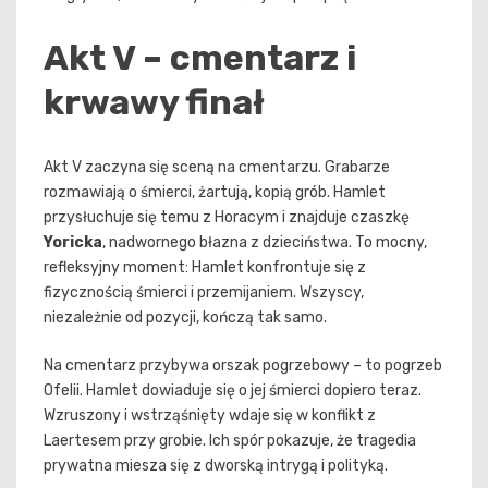
Akt V – cmentarz i
krwawy finał
Akt V zaczyna się sceną na cmentarzu. Grabarze
rozmawiają o śmierci, żartują, kopią grób. Hamlet
przysłuchuje się temu z Horacym i znajduje czaszkę
Yoricka
, nadwornego błazna z dzieciństwa. To mocny,
refleksyjny moment: Hamlet konfrontuje się z
fizycznością śmierci i przemijaniem. Wszyscy,
niezależnie od pozycji, kończą tak samo.
Na cmentarz przybywa orszak pogrzebowy – to pogrzeb
Ofelii. Hamlet dowiaduje się o jej śmierci dopiero teraz.
Wzruszony i wstrząśnięty wdaje się w konflikt z
Laertesem przy grobie. Ich spór pokazuje, że tragedia
prywatna miesza się z dworską intrygą i polityką.