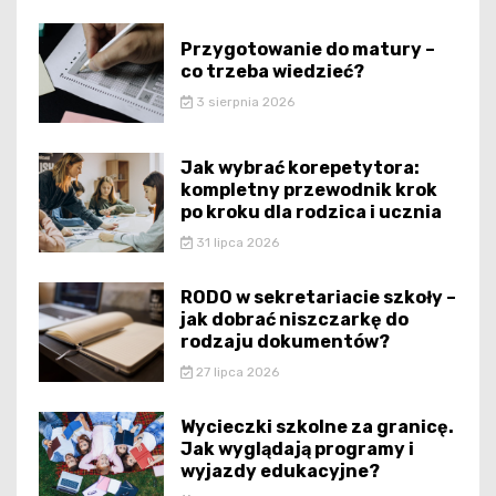
Przygotowanie do matury –
co trzeba wiedzieć?
3 sierpnia 2026
Jak wybrać korepetytora:
kompletny przewodnik krok
po kroku dla rodzica i ucznia
31 lipca 2026
RODO w sekretariacie szkoły –
jak dobrać niszczarkę do
rodzaju dokumentów?
27 lipca 2026
Wycieczki szkolne za granicę.
Jak wyglądają programy i
wyjazdy edukacyjne?