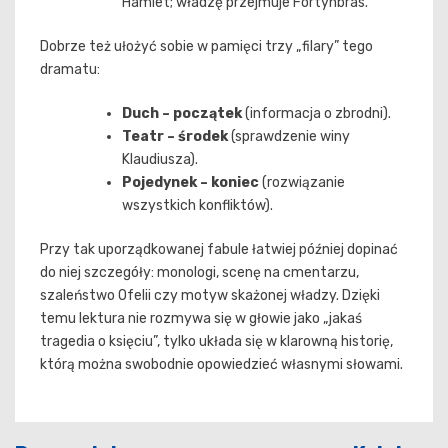
Hamlet; władzę przejmuje Fortynbras.
Dobrze też ułożyć sobie w pamięci trzy „filary” tego
dramatu:
Duch – początek
(informacja o zbrodni).
Teatr – środek
(sprawdzenie winy
Klaudiusza).
Pojedynek – koniec
(rozwiązanie
wszystkich konfliktów).
Przy tak uporządkowanej fabule łatwiej później dopinać
do niej szczegóły: monologi, scenę na cmentarzu,
szaleństwo Ofelii czy motyw skażonej władzy. Dzięki
temu lektura nie rozmywa się w głowie jako „jakaś
tragedia o księciu”, tylko układa się w klarowną historię,
którą można swobodnie opowiedzieć własnymi słowami.
Nawigacja