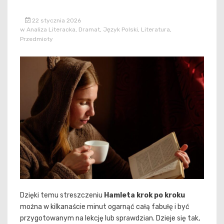
22 stycznia 2026
w
Analiza Literacka
,
Dramat
,
Język Polski
,
Literatura
,
Przedmioty
Dzięki temu streszczeniu
Hamleta krok po kroku
można w kilkanaście minut ogarnąć całą fabułę i być
przygotowanym na lekcję lub sprawdzian. Dzieje się tak,