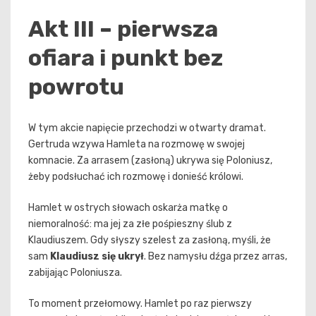
Akt III – pierwsza
ofiara i punkt bez
powrotu
W tym akcie napięcie przechodzi w otwarty dramat.
Gertruda wzywa Hamleta na rozmowę w swojej
komnacie. Za arrasem (zasłoną) ukrywa się Poloniusz,
żeby podsłuchać ich rozmowę i donieść królowi.
Hamlet w ostrych słowach oskarża matkę o
niemoralność: ma jej za złe pośpieszny ślub z
Klaudiuszem. Gdy słyszy szelest za zasłoną, myśli, że
sam
Klaudiusz się ukrył
. Bez namysłu dźga przez arras,
zabijając Poloniusza.
To moment przełomowy. Hamlet po raz pierwszy