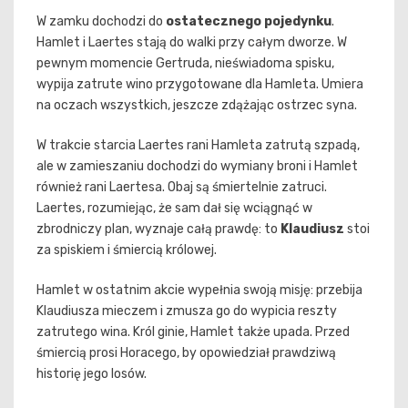
W zamku dochodzi do
ostatecznego pojedynku
.
Hamlet i Laertes stają do walki przy całym dworze. W
pewnym momencie Gertruda, nieświadoma spisku,
wypija zatrute wino przygotowane dla Hamleta. Umiera
na oczach wszystkich, jeszcze zdążając ostrzec syna.
W trakcie starcia Laertes rani Hamleta zatrutą szpadą,
ale w zamieszaniu dochodzi do wymiany broni i Hamlet
również rani Laertesa. Obaj są śmiertelnie zatruci.
Laertes, rozumiejąc, że sam dał się wciągnąć w
zbrodniczy plan, wyznaje całą prawdę: to
Klaudiusz
stoi
za spiskiem i śmiercią królowej.
Hamlet w ostatnim akcie wypełnia swoją misję: przebija
Klaudiusza mieczem i zmusza go do wypicia reszty
zatrutego wina. Król ginie, Hamlet także upada. Przed
śmiercią prosi Horacego, by opowiedział prawdziwą
historię jego losów.