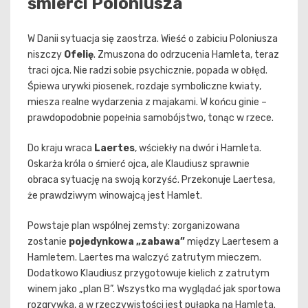
śmierci Poloniusza
W Danii sytuacja się zaostrza. Wieść o zabiciu Poloniusza
niszczy
Ofelię
. Zmuszona do odrzucenia Hamleta, teraz
traci ojca. Nie radzi sobie psychicznie, popada w obłęd.
Śpiewa urywki piosenek, rozdaje symboliczne kwiaty,
miesza realne wydarzenia z majakami. W końcu ginie –
prawdopodobnie popełnia samobójstwo, tonąc w rzece.
Do kraju wraca
Laertes
, wściekły na dwór i Hamleta.
Oskarża króla o śmierć ojca, ale Klaudiusz sprawnie
obraca sytuację na swoją korzyść. Przekonuje Laertesa,
że prawdziwym winowajcą jest Hamlet.
Powstaje plan wspólnej zemsty: zorganizowana
zostanie
pojedynkowa „zabawa”
między Laertesem a
Hamletem. Laertes ma walczyć zatrutym mieczem.
Dodatkowo Klaudiusz przygotowuje kielich z zatrutym
winem jako „plan B”. Wszystko ma wyglądać jak sportowa
rozgrywka, a w rzeczywistości jest pułapką na Hamleta.