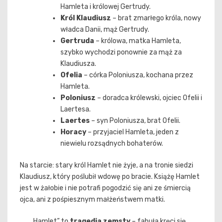
Hamleta i królowej Gertrudy.
Król Klaudiusz
– brat zmarłego króla, nowy
władca Danii, mąż Gertrudy.
Gertruda
– królowa, matka Hamleta,
szybko wychodzi ponownie za mąż za
Klaudiusza.
Ofelia
– córka Poloniusza, kochana przez
Hamleta.
Poloniusz
– doradca królewski, ojciec Ofelii i
Laertesa.
Laertes
– syn Poloniusza, brat Ofelii.
Horacy
– przyjaciel Hamleta, jeden z
niewielu rozsądnych bohaterów.
Na starcie: stary król Hamlet nie żyje, a na tronie siedzi
Klaudiusz, który poślubił wdowę po bracie. Książę Hamlet
jest w żałobie i nie potrafi pogodzić się ani ze śmiercią
ojca, ani z pośpiesznym małżeństwem matki.
„Hamlet” to
tragedia zemsty
– fabuła kręci się