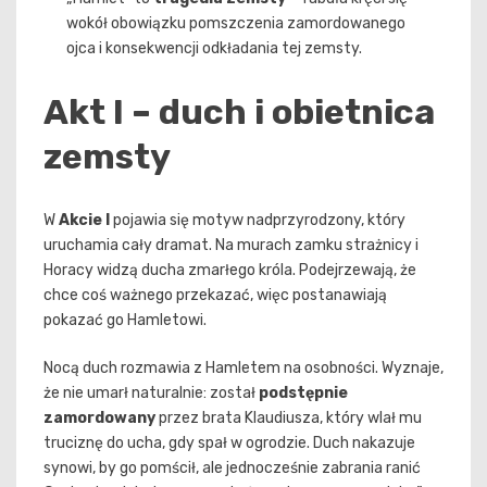
wokół obowiązku pomszczenia zamordowanego
ojca i konsekwencji odkładania tej zemsty.
Akt I – duch i obietnica
zemsty
W
Akcie I
pojawia się motyw nadprzyrodzony, który
uruchamia cały dramat. Na murach zamku strażnicy i
Horacy widzą ducha zmarłego króla. Podejrzewają, że
chce coś ważnego przekazać, więc postanawiają
pokazać go Hamletowi.
Nocą duch rozmawia z Hamletem na osobności. Wyznaje,
że nie umarł naturalnie: został
podstępnie
zamordowany
przez brata Klaudiusza, który wlał mu
truciznę do ucha, gdy spał w ogrodzie. Duch nakazuje
synowi, by go pomścił, ale jednocześnie zabrania ranić