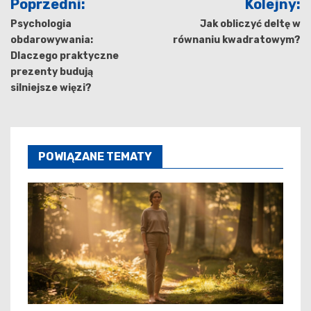
Poprzedni:
Kolejny:
wpisu
Psychologia
Jak obliczyć deltę w
obdarowywania:
równaniu kwadratowym?
Dlaczego praktyczne
prezenty budują
silniejsze więzi?
POWIĄZANE TEMATY