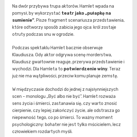
Na dwór przybywa trupa aktorów. Hamlet wpada na
pomysł, by wykorzystać
teatr jako „pułapkę na
sumienie”
. Pisze fragment scenariusza przedstawienia,
które odtworzy sposób zabicia jego ojca: król zostaje
otruty podczas snu w ogrodzie.
Podczas spektaklu Hamlet bacznie obserwuje
Klaudiusza. Gdy aktor odgrywa scenę morderstwa,
Klaudiusz gwałtownie reaguje, przerywa przedstawienie i
wychodzi. Dla Hamleta to
potwierdzenie winy
. Teraz
już nie ma wątpliwości, przeciw komu planuje zemstę.
W międzyczasie dochodzi do jednej z najsłynniejszych
scen – monologu „Być albo nie być”. Hamlet rozważa
sens życia i śmierci, zastanawia się, czy warto znosić
cierpienie, czy lepiej zakończyć życie, ale odstrasza go
niepewność tego, co po śmierci. To ważny moment
psychologiczny: bohater nie jest tylko mścicielem, lecz
człowiekiem rozdartych myśli.