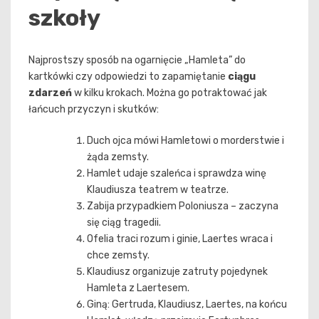
szkoły
Najprostszy sposób na ogarnięcie „Hamleta” do
kartkówki czy odpowiedzi to zapamiętanie
ciągu
zdarzeń
w kilku krokach. Można go potraktować jak
łańcuch przyczyn i skutków:
Duch ojca mówi Hamletowi o morderstwie i
żąda zemsty.
Hamlet udaje szaleńca i sprawdza winę
Klaudiusza teatrem w teatrze.
Zabija przypadkiem Poloniusza – zaczyna
się ciąg tragedii.
Ofelia traci rozum i ginie, Laertes wraca i
chce zemsty.
Klaudiusz organizuje zatruty pojedynek
Hamleta z Laertesem.
Giną: Gertruda, Klaudiusz, Laertes, na końcu