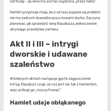
Gertrudę – jej wina ma zostać osądzona „przez niebo”.
Hamlet przyjmuje misję, lecz od razu pojawia się problem:
nie ma żadnych dowodów poza słowami ducha. Zaczyna
planować, jak sprawdzić winę Klaudiusza, jednocześnie
ukrywając prawdziwe zamiary.
Akt II i III – intrygi
dworskie i udawane
szaleństwo
W kolejnych aktach następuje gęste zagęszczenie
intryg. Klaudiusz czuje, że coś jest nie tak z Hamletem,
więc próbuje go „rozszyfrować”.
Hamlet udaje obłąkanego