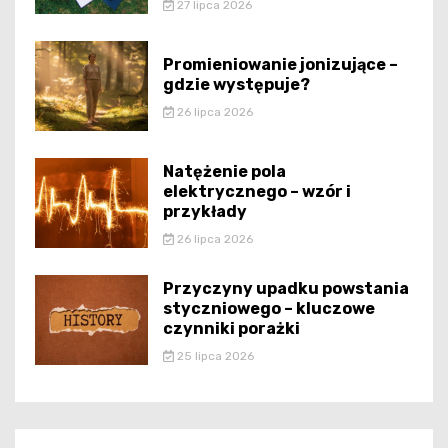
27 lipca 2026
Promieniowanie jonizujące –
gdzie występuje?
26 lipca 2026
Natężenie pola
elektrycznego – wzór i
przykłady
26 lipca 2026
Przyczyny upadku powstania
styczniowego – kluczowe
czynniki porażki
25 lipca 2026