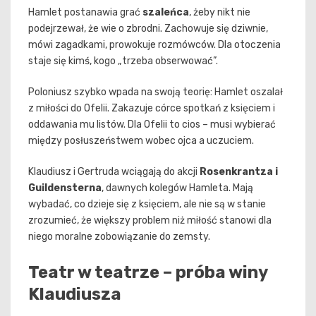
Hamlet postanawia grać
szaleńca
, żeby nikt nie
podejrzewał, że wie o zbrodni. Zachowuje się dziwnie,
mówi zagadkami, prowokuje rozmówców. Dla otoczenia
staje się kimś, kogo „trzeba obserwować”.
Poloniusz szybko wpada na swoją teorię: Hamlet oszalał
z miłości do Ofelii. Zakazuje córce spotkań z księciem i
oddawania mu listów. Dla Ofelii to cios – musi wybierać
między posłuszeństwem wobec ojca a uczuciem.
Klaudiusz i Gertruda wciągają do akcji
Rosenkrantza i
Guildensterna
, dawnych kolegów Hamleta. Mają
wybadać, co dzieje się z księciem, ale nie są w stanie
zrozumieć, że większy problem niż miłość stanowi dla
niego moralne zobowiązanie do zemsty.
Teatr w teatrze – próba winy
Klaudiusza