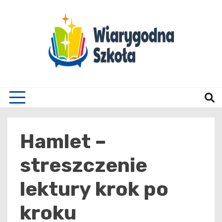
Skip
to
content
Wiary
Hamlet –
streszczenie
lektury krok po
kroku