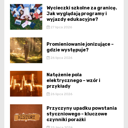
Wycieczki szkolne za granicę.
Jak wyglądają programy i
wyjazdy edukacyjne?
27 lipca 2026
Promieniowanie jonizujące –
gdzie występuje?
26 lipca 2026
Natężenie pola
elektrycznego – wzór i
przykłady
26 lipca 2026
Przyczyny upadku powstania
styczniowego – kluczowe
czynniki porażki
25 lipca 2026