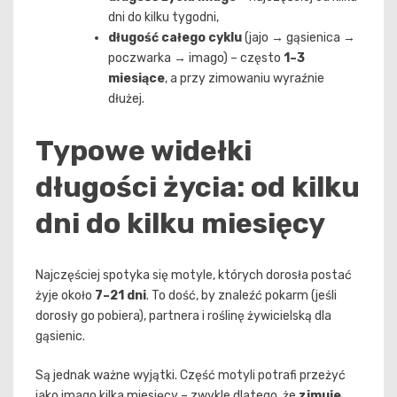
dni do kilku tygodni,
długość całego cyklu
(jajo → gąsienica →
poczwarka → imago) – często
1–3
miesiące
, a przy zimowaniu wyraźnie
dłużej.
Typowe widełki
długości życia: od kilku
dni do kilku miesięcy
Najczęściej spotyka się motyle, których dorosła postać
żyje około
7–21 dni
. To dość, by znaleźć pokarm (jeśli
dorosły go pobiera), partnera i roślinę żywicielską dla
gąsienic.
Są jednak ważne wyjątki. Część motyli potrafi przeżyć
jako imago kilka miesięcy – zwykle dlatego, że
zimuje