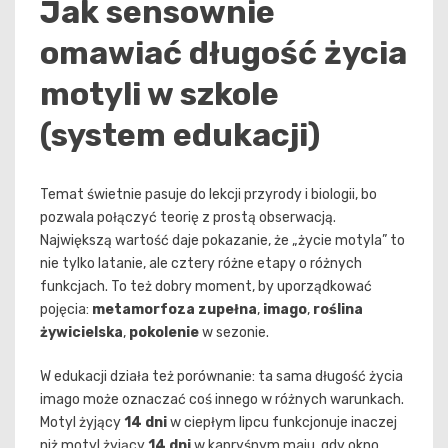
Jak sensownie
omawiać długość życia
motyli w szkole
(system edukacji)
Temat świetnie pasuje do lekcji przyrody i biologii, bo
pozwala połączyć teorię z prostą obserwacją.
Największą wartość daje pokazanie, że „życie motyla” to
nie tylko latanie, ale cztery różne etapy o różnych
funkcjach. To też dobry moment, by uporządkować
pojęcia:
metamorfoza zupełna
,
imago
,
roślina
żywicielska
,
pokolenie
w sezonie.
W edukacji działa też porównanie: ta sama długość życia
imago może oznaczać coś innego w różnych warunkach.
Motyl żyjący
14 dni
w ciepłym lipcu funkcjonuje inaczej
niż motyl żyjący
14 dni
w kapryśnym maju, gdy okno