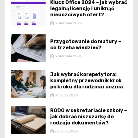
Klucz Office 2024 – jak wybrać
legalną licencję i uniknąć
nieuczciwych ofert?
5 sierpnia 2026
Przygotowanie do matury –
co trzeba wiedzieć?
3 sierpnia 2026
Jak wybrać korepetytora:
kompletny przewodnik krok
po kroku dla rodzica i ucznia
31 lipca 2026
RODO w sekretariacie szkoły –
jak dobrać niszczarkę do
rodzaju dokumentów?
27 lipca 2026