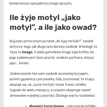
konieczności specjalistycznego sprzętu.
Ile żyje motyl „jako
motyl”, a ile jako owad?
W języku potocznym pytanie „ile żyją motyle?” zwykle
dotyczy tego, jak długo lata dorosły osobnik. W biologii ta
faza to
imago
. U wielu gatunków imago żyje krótko, bo
jego zadanie jest dość proste: znaleźć partnera, złożyć
jaja i… koniec.
Jednocześnie ten sam osobnik wcześniej był jajem,
potem gąsienicą i poczwarką. Gdy zsumować te etapy,
okazuje się, że „życie motyla” może trwać od kilku
tygodni do wielu miesięcy, a czasem obejmuje nawet
zimowanie w jednej z postaci. Dlatego warto rozdzielać:
długość życia imago
– najczęściej od kilku