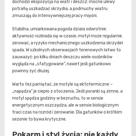
dochodzi ekspozycja na wiatr i deszcz: mocne ulewy
potrafią uszkadzać skrzydła, a podmuchy wiatru
zmuszają do intensywniejszej pracy mięśni.
Stabilna, umiarkowana pogoda działa odwrotnie:
aktywność rozkłada się w czasie, motyl może regularnie
żerować, a ryzyko mechanicznego uszkodzenia skrzydeł
spada. W szkolnych obserwacjach terenowych łatwo to
zauważyć: po kilku dniach deszczu wiele osobników
wygląda na „sfatygowane”, nawet jeśli gatunkowo
powinny żyć dłużej.
Warto też pamiętać, że motyle są ektotermiczne –
„napędza” je ciepło z otoczenia. Jeśli poranki są zimne, a
motyl spędza godziny w bezruchu, to w sensie
energetycznym oszczędza, ale w sensie biologicznym
traci czas na rozród i żerowanie. Dla gatunków o krótkim
sezonie to bywa krytyczne.
Pokarm i styl życia: nie każdy