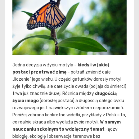
Jedna decyzja w życiu motyla –
kiedy i w jakiej
postaci przetrwać zimę
– potrafi zmienić całe
„liczenie” jego wieku. U części gatunków dorosły motyl
żyje tylko chwilę, ale całe życie owada (od jaja do śmierci)
trwa już znacznie dłużej. Różnica między
długością
życia imago
(dorosłej postaci) a długością całego cyklu
rozwojowego jest największym źródłem nieporozumień.
Poniżej zebrano konkretne widełki, przykłady z Polski i to,
co realnie skraca albo wydłuża życie motyli.
W samym
nauczaniu szkolnym to wdzięczny temat
: łączy
biologię, ekologię i obserwacje terenowe bez