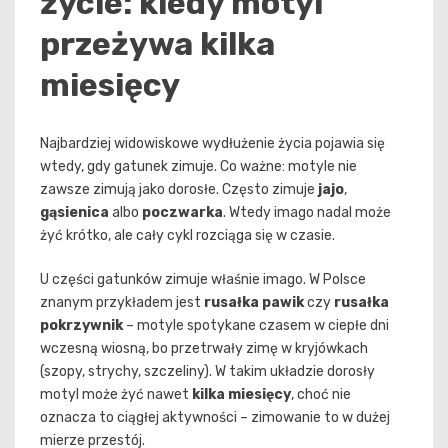
życie: kiedy motyl
przeżywa kilka
miesięcy
Najbardziej widowiskowe wydłużenie życia pojawia się
wtedy, gdy gatunek zimuje. Co ważne: motyle nie
zawsze zimują jako dorosłe. Często zimuje
jajo
,
gąsienica
albo
poczwarka
. Wtedy imago nadal może
żyć krótko, ale cały cykl rozciąga się w czasie.
U części gatunków zimuje właśnie imago. W Polsce
znanym przykładem jest
rusałka pawik
czy
rusałka
pokrzywnik
– motyle spotykane czasem w ciepłe dni
wczesną wiosną, bo przetrwały zimę w kryjówkach
(szopy, strychy, szczeliny). W takim układzie dorosły
motyl może żyć nawet
kilka miesięcy
, choć nie
oznacza to ciągłej aktywności – zimowanie to w dużej
mierze przestój.