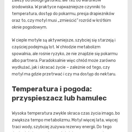
zależy od biologii gatunku, ale też od warunków
środowiska. W praktyce najważniejsze czynniki to
temperatura, dostęp do pokarmu, presja drapieżników
oraz to, czy motyl musi „zmieścić” rozród w krótkim
oknie pogodowym.
W cieple motyle są aktywniejsze, szybciej się starzeją i
częściej podejmują lot. W chłodzie metabolizm
spowalnia, ale rośnie ryzyko, że nie znajdzie się pokarmu
albo partnera. Paradoksalnie więc chłód może zarówno
wydłużać, jak i skracać życie – zależnie od tego, czy
motyl ma gdzie przetrwać i czy ma dostęp do nektaru.
Temperatura i pogoda:
przyspieszacz lub hamulec
Wysoka temperatura zwykle skraca czas życia imago, bo
zwiększa tempo metabolizmu. Motyl więcej lata, więcej
traci wody, szybciej zużywa rezerwy energii. Do tego