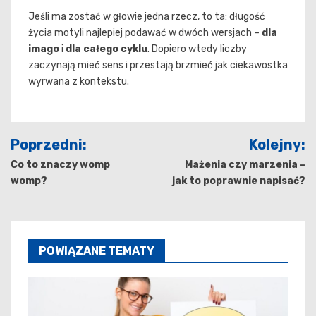
Jeśli ma zostać w głowie jedna rzecz, to ta: długość
życia motyli najlepiej podawać w dwóch wersjach –
dla
imago
i
dla całego cyklu
. Dopiero wtedy liczby
zaczynają mieć sens i przestają brzmieć jak ciekawostka
wyrwana z kontekstu.
Nawigacja
Poprzedni:
Kolejny:
wpisu
Co to znaczy womp
Mażenia czy marzenia –
womp?
jak to poprawnie napisać?
POWIĄZANE TEMATY