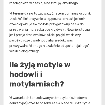
rozciągnięte w czasie, albo zimują jako imago.
W terenie da się to zauważyć: latem dominują osobniki
„świeże” i intensywnie latające, natomiast jesienią
częściej widuje się motyle przygotowujące się do
przetrwania (np. szukające kryjówek). Równie istotna
jest presja drapieżników: ptaki, pająki, ważki czy
pasożytnicze owady potrafią zredukować
przeżywalność imago niezależnie od „potencjalnego”
wieku biologicznego.
Ile żyją motyle w
hodowli i
motylarniach?
W warunkach kontrolowanych (motylarnie, hodowle
edukacyjne) często obserwuje się nieco dłuższe życie