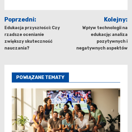
Nawigacja
Poprzedni:
Kolejny:
wpisu
Edukacja przyszłości: Czy
Wpływ technologii na
rzadsze ocenianie
edukację: analiza
zwiększy skuteczność
pozytywnych i
nauczania?
negatywnych aspektów
POWIĄZANE TEMATY