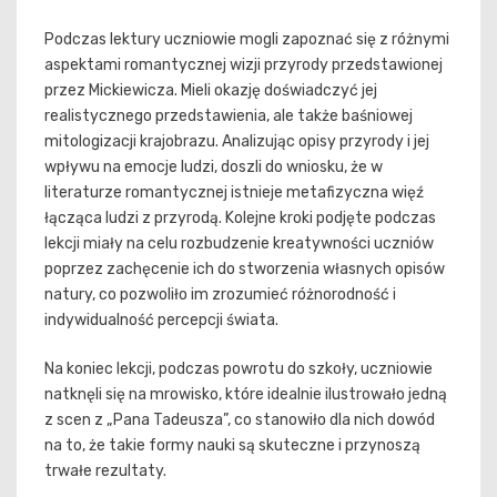
Podczas lektury uczniowie mogli zapoznać się z różnymi
aspektami romantycznej wizji przyrody przedstawionej
przez Mickiewicza. Mieli okazję doświadczyć jej
realistycznego przedstawienia, ale także baśniowej
mitologizacji krajobrazu. Analizując opisy przyrody i jej
wpływu na emocje ludzi, doszli do wniosku, że w
literaturze romantycznej istnieje metafizyczna więź
łącząca ludzi z przyrodą. Kolejne kroki podjęte podczas
lekcji miały na celu rozbudzenie kreatywności uczniów
poprzez zachęcenie ich do stworzenia własnych opisów
natury, co pozwoliło im zrozumieć różnorodność i
indywidualność percepcji świata.
Na koniec lekcji, podczas powrotu do szkoły, uczniowie
natknęli się na mrowisko, które idealnie ilustrowało jedną
z scen z „Pana Tadeusza”, co stanowiło dla nich dowód
na to, że takie formy nauki są skuteczne i przynoszą
trwałe rezultaty.