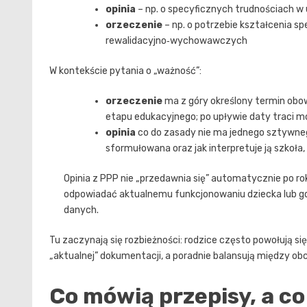
opinia
– np. o specyficznych trudnościach w
orzeczenie
– np. o potrzebie kształcenia sp
rewalidacyjno‑wychowawczych
W kontekście pytania o „ważność”:
orzeczenie
ma z góry określony termin obow
etapu edukacyjnego; po upływie daty traci m
opinia
co do zasady nie ma jednego sztywnego
sformułowana oraz jak interpretuje ją szkoła,
Opinia z PPP nie „przedawnia się” automatycznie po ro
odpowiadać aktualnemu funkcjonowaniu dziecka lub g
danych.
Tu zaczynają się rozbieżności: rodzice często powołują si
„aktualnej” dokumentacji, a poradnie balansują między 
Co mówią przepisy, a co