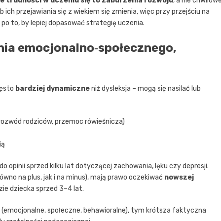
e trudności w uczeniu się to zaburzenia rozwoju
, a nie chwilow
ób ich przejawiania się z wiekiem się zmienia, więc przy przejściu na
o to, by lepiej dopasować strategię uczenia.
nia emocjonalno‑społecznego,
zęsto
bardziej dynamiczne
niż dysleksja – mogą się nasilać lub
rozwód rodziców, przemoc rówieśnicza)
ią
 opinii sprzed kilku lat dotyczącej zachowania, lęku czy depresji.
wno na plus, jak i na minus), mają prawo oczekiwać
nowszej
azie dziecka sprzed 3–4 lat.
i (emocjonalne, społeczne, behawioralne), tym krótsza faktyczna