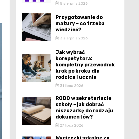
5 sierpnia 2026
Przygotowanie do
matury – co trzeba
wiedzieć?
3 sierpnia 2026
Jak wybrać
korepetytora:
kompletny przewodnik
krok po kroku dla
rodzica i ucznia
31 lipca 2026
RODO w sekretariacie
szkoły – jak dobrać
niszczarkę do rodzaju
dokumentów?
27 lipca 2026
Wycieczki szkolne za