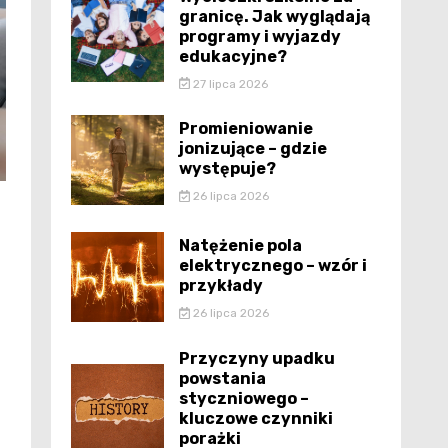
granicę. Jak wyglądają
programy i wyjazdy
edukacyjne?
27 lipca 2026
Promieniowanie
jonizujące – gdzie
występuje?
26 lipca 2026
Natężenie pola
elektrycznego – wzór i
przykłady
26 lipca 2026
Przyczyny upadku
powstania
styczniowego –
kluczowe czynniki
porażki