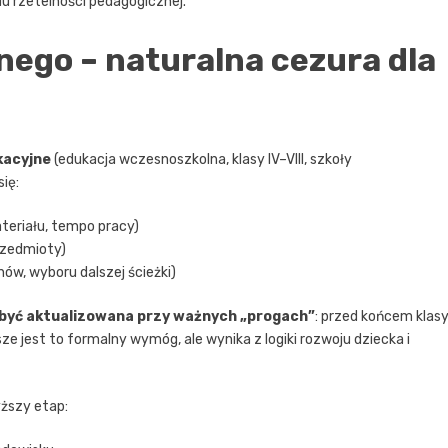
du rzetelności pedagogicznej.
ego – naturalna cezura dla
kacyjne
(edukacja wczesnoszkolna, klasy IV–VIII, szkoły
ię:
eriału, tempo pracy)
przedmioty)
ów, wyboru dalszej ścieżki)
 być aktualizowana przy ważnych „progach”
: przed końcem klas
ze jest to formalny wymóg, ale wynika z logiki rozwoju dziecka i
yższy etap: