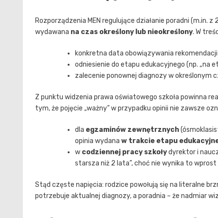
Rozporządzenia MEN regulujące działanie poradni (m.in. z 2
wydawana
na czas określony lub nieokreślony
. W tre
konkretna data obowiązywania rekomendacji
odniesienie do etapu edukacyjnego (np. „na e
zalecenie ponownej diagnozy w określonym cza
Z punktu widzenia prawa oświatowego szkoła powinna re
tym, że pojęcie „ważny” w przypadku opinii nie zawsze oz
dla
egzaminów zewnętrznych
(ósmoklasis
opinia wydana
w trakcie etapu edukacyjn
w
codziennej pracy szkoły
dyrektor i nauc
starsza niż 2 lata”, choć nie wynika to wpros
Stąd częste napięcia: rodzice powołują się na literalne brz
potrzebuje aktualnej diagnozy, a poradnia – że nadmiar w