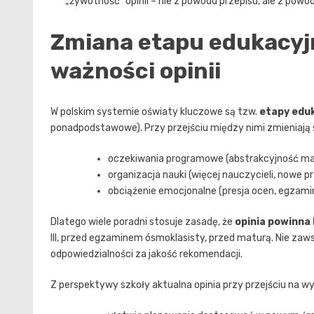
„żywotność” opinii – nie z powodu przepisu, ale z powo
Zmiana etapu edukacyjn
ważności opinii
W polskim systemie oświaty kluczowe są tzw.
etapy edu
ponadpodstawowe). Przy przejściu między nimi zmieniają s
oczekiwania programowe (abstrakcyjność mat
organizacja nauki (więcej nauczycieli, nowe 
obciążenie emocjonalne (presja ocen, egzamin
Dlatego wiele poradni stosuje zasadę, że
opinia powinna
III, przed egzaminem ósmoklasisty, przed maturą. Nie zaws
odpowiedzialności za jakość rekomendacji.
Z perspektywy szkoły aktualna opinia przy przejściu na w