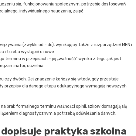
 uczeniu się, funkcjonowaniu społecznym, potrzebie dostosowań
ecjalnego, indywidualnego nauczania, zajęć
iązywania (zwykle od – do), wynikający także z rozporządzeń MEN i
oc i trzeba wystąpić o nowe
 terminu w przepisach – jej „ważność” wynika z tego, jak jest
 egzaminator, uczelnia
ku czy dwóch. Jej znaczenie kończy się wtedy, gdy przestaje
dy przepisy dla danego etapu edukacyjnego wymagają nowszych
ę na brak formalnego terminu ważności opinii, szkoły domagają się
obciążeniem diagnostycznym a potrzebą odświeżania danych.
 dopisuje praktyka szkolna