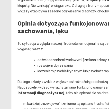
Argumentem za „długą ważnością” jest to, że
specyficzn
kłopoty. Nie „znikają” w ciągu roku. Z drugiej strony – spos
wyższy etap bywa zasadne odświeżenie diagnozy, choćby p
Opinia dotycząca funkcjonowa
zachowania, lęku
Tu sytuacja wygląda inaczej. Trudności emocjonalne są c
wygasać wraz z:
doświadczeniami życiowymi (zmiana szkoły, 
rozwojem dojrzewania
leczeniem psychiatrycznym lub psychoterap
Dlatego szkoły zwykle z większą ostrożnością podchodzą do
Nauczyciele, widząc wyraźną zmianę funkcjonowania (zaró
informacji diagnostycznej
, żeby nie opierać się na obr
Im bardziej „rozwojowe” i zmienne są opisane trudnośc