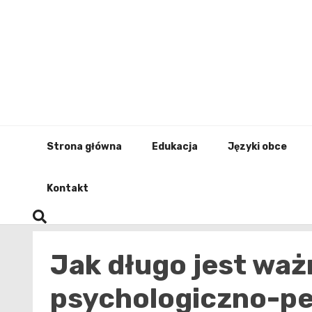
Skip
to
content
Strona główna
Edukacja
Języki obce
Kontakt
Jak długo jest waż
psychologiczno-p