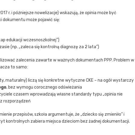
017 r. i późniejsze nowelizacje) wskazują, że opinia może być
ści dokumentu może pojawić się:
tap edukacji wczesnoszkolnej”)
sie (np. „zaleca się kontrolną diagnozę za 2 lata”)
alizować zalecenia zawarte w ważnych dokumentach PPP. Problem w
nacza to samo:
ty, maturalny) liczą się konkretne wytyczne CKE – na ogół wystarczy
ego
, bez wymogu corocznego odświeżania
zyciele czasem wprowadzają własne standardy typu „opinia nie
t z rozporządzeń
mienie przepisów, szkoła argumentuje, że „dziecko się zmieniło” i
izyt kontrolnych zabiera miejsca dzieciom bez żadnej dokumentacji.