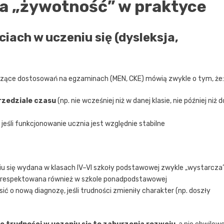
żna „żywotność” w praktyce
iach w uczeniu się (dysleksja,
yczące dostosowań na egzaminach (MEN, CKE) mówią zwykle o tym, że:
rzedziale czasu
(np. nie wcześniej niż w danej klasie, nie później niż d
eśli funkcjonowanie ucznia jest względnie stabilne
iu się wydana w klasach IV–VI szkoły podstawowej zwykle „wystarcza
st respektowana również w szkole ponadpodstawowej
 o nową diagnozę, jeśli trudności zmieniły charakter (np. doszły