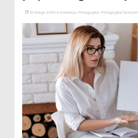
12 lutego 2026
w
Edukacja
,
Pedagogika
,
Pedagogika Specjal