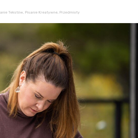
wanie Tekstów
,
Pisanie Kreatywne
,
Przedmioty