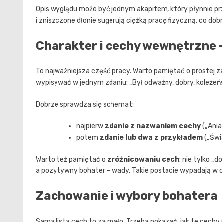
Opis wyglądu może być jednym akapitem, który płynnie prz
i zniszczone dłonie sugerują ciężką pracę fizyczną, co dob
Charakter i cechy wewnętrzne 
To najważniejsza część pracy. Warto pamiętać o prostej z
wypisywać w jednym zdaniu: „Był odważny, dobry, koleżeńsk
Dobrze sprawdza się schemat:
najpierw
zdanie z nazwaniem cechy
(„Ania
potem
zdanie lub dwa z przykładem
(„Świa
Warto też pamiętać o
zróżnicowaniu cech
: nie tylko „
a pozytywny bohater – wady. Takie postacie wypadają w c
Zachowanie i wybory bohatera
Sama lista cech to za mało. Trzeba pokazać, jak te cechy 