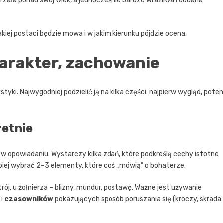
rzała ponad swój wiek, a jednocześnie bardzo wrażliwa i oddana
akiej postaci będzie mowa i w jakim kierunku pójdzie ocena.
harakter, zachowanie
styki. Najwygodniej podzielić ją na kilka części: najpierw wygląd, pote
retnie
 w opowiadaniu. Wystarczy kilka zdań, które podkreślą cechy istotne
piej wybrać 2–3 elementy, które coś „mówią” o bohaterze.
ój, u żołnierza – blizny, mundur, postawę. Ważne jest używanie
 i
czasowników
pokazujących sposób poruszania się (kroczy, skrada