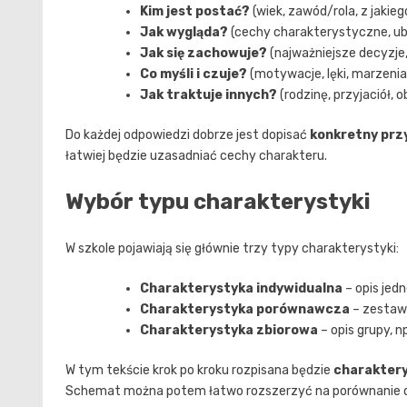
Kim jest postać?
(wiek, zawód/rola, z jakie
Jak wygląda?
(cechy charakterystyczne, ubi
Jak się zachowuje?
(najważniejsze decyzje,
Co myśli i czuje?
(motywacje, lęki, marzenia
Jak traktuje innych?
(rodzinę, przyjaciół, 
Do każdej odpowiedzi dobrze jest dopisać
konkretny przy
łatwiej będzie uzasadniać cechy charakteru.
Wybór typu charakterystyki
W szkole pojawiają się głównie trzy typy charakterystyki:
Charakterystyka indywidualna
– opis jedn
Charakterystyka porównawcza
– zestawi
Charakterystyka zbiorowa
– opis grupy, n
W tym tekście krok po kroku rozpisana będzie
charaktery
Schemat można potem łatwo rozszerzyć na porównanie 