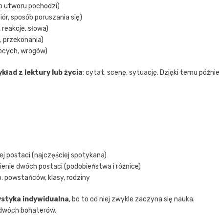
go utworu pochodzi)
ór, sposób poruszania się)
 reakcje, słowa)
, przekonania)
obcych, wrogów)
kład z lektury lub życia
: cytat, scenę, sytuację. Dzięki temu późnie
ej postaci (najczęściej spotykana)
enie dwóch postaci (podobieństwa i różnice)
p. powstańców, klasy, rodziny
styka indywidualna
, bo to od niej zwykle zaczyna się nauka.
dwóch bohaterów.