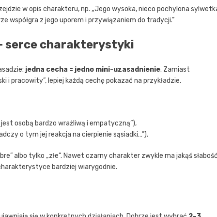
ejdzie w opis charakteru, np. „Jego wysoka, nieco pochylona sylwetk
rze współgra z jego uporem i przywiązaniem do tradycji.”
– serce charakterystyki
asadzie:
jedna cecha = jedno mini-uzasadnienie
. Zamiast
i i pracowity”, lepiej każdą cechę pokazać na przykładzie.
 jest osobą bardzo wrażliwą i empatyczną”),
dczy o tym jej reakcja na cierpienie sąsiadki…”).
dobre” albo tylko „złe”. Nawet czarny charakter zwykle ma jakąś słabość
harakterystyce bardziej wiarygodnie.
ujawniają się w konkretnych działaniach. Dobrze jest wybrać
2–3