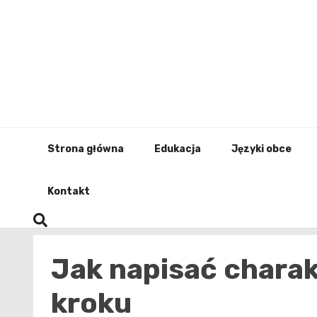
Skip
to
content
Strona główna
Edukacja
Języki obce
Kontakt
Jak napisać chara
kroku