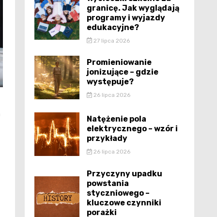
granicę. Jak wyglądają
programy i wyjazdy
edukacyjne?
27 lipca 2026
Promieniowanie
jonizujące – gdzie
występuje?
26 lipca 2026
a
Natężenie pola
elektrycznego – wzór i
przykłady
26 lipca 2026
Przyczyny upadku
powstania
styczniowego –
kluczowe czynniki
porażki