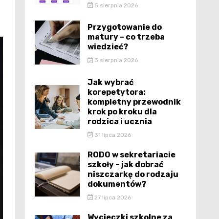
5 sierpnia 2026
Przygotowanie do
matury – co trzeba
wiedzieć?
3 sierpnia 2026
Jak wybrać
korepetytora:
kompletny przewodnik
krok po kroku dla
rodzica i ucznia
31 lipca 2026
RODO w sekretariacie
szkoły – jak dobrać
niszczarkę do rodzaju
dokumentów?
27 lipca 2026
Wycieczki szkolne za