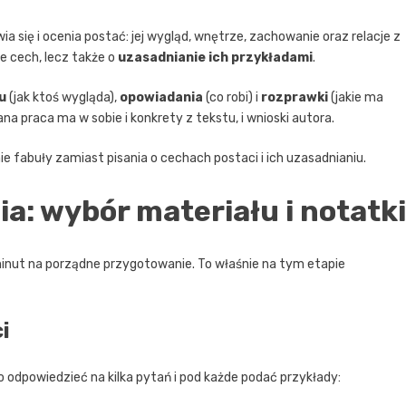
 się i ocenia postać: jej wygląd, wnętrze, zachowanie oraz relacje z
ie cech, lecz także o
uzasadnianie ich przykładami
.
u
(jak ktoś wygląda),
opowiadania
(co robi) i
rozprawki
(jakie ma
a praca ma w sobie i konkrety z tekstu, i wnioski autora.
e fabuły zamiast pisania o cechach postaci i ich uzasadnianiu.
a: wybór materiału i notatki
minut na porządne przygotowanie. To właśnie na tym etapie
i
 odpowiedzieć na kilka pytań i pod każde podać przykłady: