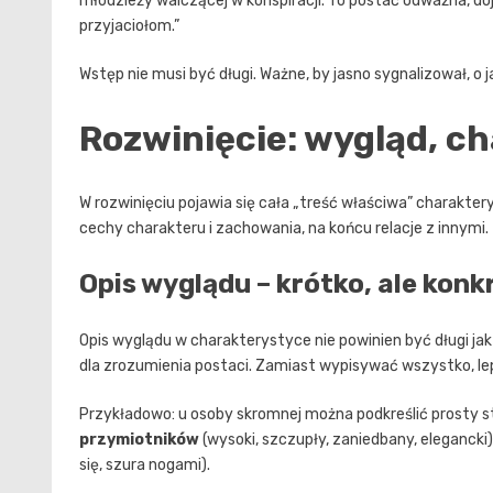
młodzieży walczącej w konspiracji. To postać odważna, doj
przyjaciołom.”
Wstęp nie musi być długi. Ważne, by jasno sygnalizował, o j
Rozwinięcie: wygląd, c
W rozwinięciu pojawia się cała „treść właściwa” charaktery
cechy charakteru i zachowania, na końcu relacje z innymi.
Opis wyglądu – krótko, ale konk
Opis wyglądu w charakterystyce nie powinien być długi jak
dla zrozumienia postaci. Zamiast wypisywać wszystko, le
Przykładowo: u osoby skromnej można podkreślić prosty str
przymiotników
(wysoki, szczupły, zaniedbany, elegancki)
się, szura nogami).