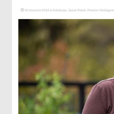
14 stycznia 2026
w
Edukacja
,
Język Polski
,
Pisanie I Redago