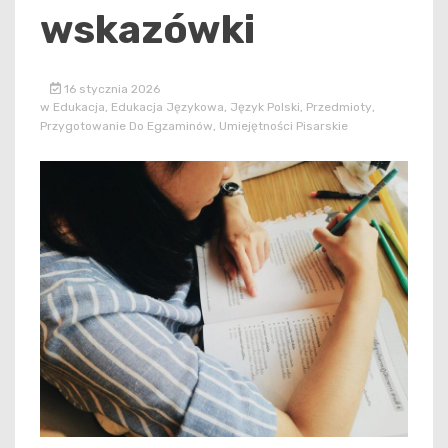
wskazówki
16 stycznia 2026
w
Edukacja
,
Edukacja Językowa
,
Język Polski
,
Przedmioty
,
Przygotowanie Do Egzaminów
,
Umiejętności Pisarskie