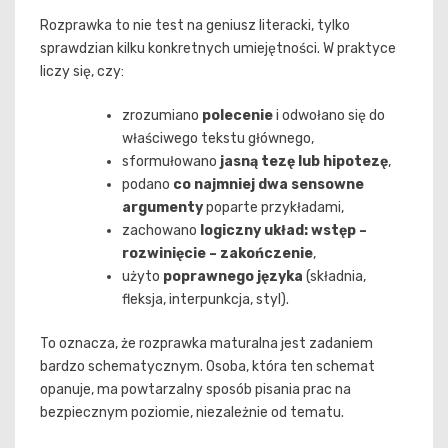
Rozprawka to nie test na geniusz literacki, tylko
sprawdzian kilku konkretnych umiejętności. W praktyce
liczy się, czy:
zrozumiano
polecenie
i odwołano się do
właściwego tekstu głównego,
sformułowano
jasną tezę lub hipotezę
,
podano
co najmniej dwa sensowne
argumenty
poparte przykładami,
zachowano
logiczny układ: wstęp –
rozwinięcie – zakończenie
,
użyto
poprawnego języka
(składnia,
fleksja, interpunkcja, styl).
To oznacza, że rozprawka maturalna jest zadaniem
bardzo schematycznym. Osoba, która ten schemat
opanuje, ma powtarzalny sposób pisania prac na
bezpiecznym poziomie, niezależnie od tematu.