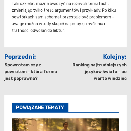
Taki szkielet można ćwiczyć na różnych tematach,
zmieniając tylko treść argumentów i przykłady. Po kilku
powtórkach sam schemat przestaje być problemem –
uwagę można wtedy skupić na precyzji myślenia i
trafności odwołań do lektur.
Nawigacja
Poprzedni:
Kolejny:
wpisu
Spowrotem czy z
Ranking najtrudniejszych
powrotem – która forma
języków świata – co
jest poprawna?
warto wiedzieć
POWIĄZANE TEMATY