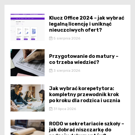
Klucz Office 2024 – jak wybrać
legalną licencję i uniknąć
nieuczciwych ofert?
5 sierpnia 2026
Przygotowanie do matury –
co trzeba wiedzieć?
3 sierpnia 2026
Jak wybrać korepetytora:
kompletny przewodnik krok
po kroku dla rodzica i ucznia
31 lipca 2026
RODO w sekretariacie szkoły –
jak dobrać niszczarkę do