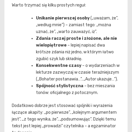
Warto trzymać się kilku prostych reguł:
Unikanie pierwszej osoby
(„uważam, że”,
„według mnie”) – zamiast tego: „można
uznać, że”, „warto zauważyć, iż”.
Zdania raczej proste i złożone, ale nie
wielopiętrowe
– lepiej napisać dwa
krótsze zdania niż jedno, w którym łatwo
zgubić szyk lub składnię.
Konsekwentne czasy
– o wydarzeniach w
lekturze zazwyczaj w czasie teraźniejszym
(„Bohater postanawia…”, „Autor ukazuje…”).
Spójność stylistyczna
– bez mieszania
tonów: oficjalnego z potocznym.
Dodatkowo dobrze jest stosować spójniki i wyrażenia
łączące akapity: „po pierwsze”, „kolejnym argumentem
jest”, „z tego wynika, że”, „podsumowując”. Dzięki temu
tekst jest lepiej „prowadzi” czytelnika – a egzaminator