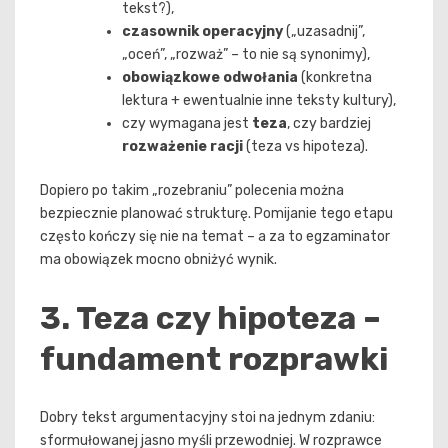
tekst?),
czasownik operacyjny
(„uzasadnij”,
„oceń”, „rozważ” – to nie są synonimy),
obowiązkowe odwołania
(konkretna
lektura + ewentualnie inne teksty kultury),
czy wymagana jest
teza
, czy bardziej
rozważenie racji
(teza vs hipoteza).
Dopiero po takim „rozebraniu” polecenia można
bezpiecznie planować strukturę. Pomijanie tego etapu
często kończy się nie na temat – a za to egzaminator
ma obowiązek mocno obniżyć wynik.
3. Teza czy hipoteza –
fundament rozprawki
Dobry tekst argumentacyjny stoi na jednym zdaniu:
sformułowanej jasno myśli przewodniej. W rozprawce