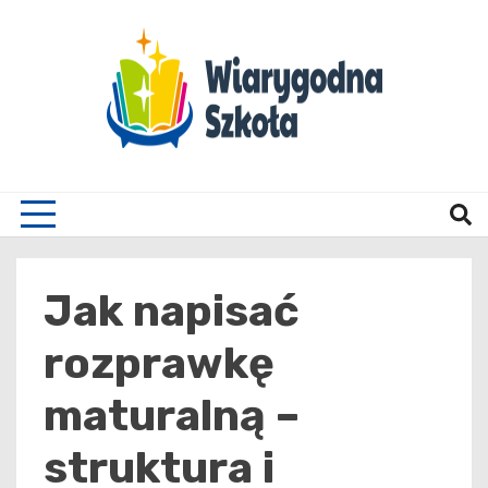
Skip
to
content
Wiary
Jak napisać
rozprawkę
maturalną –
struktura i