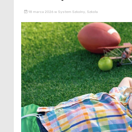
18 marca 2026
w
System Szkolny
,
Szkoła