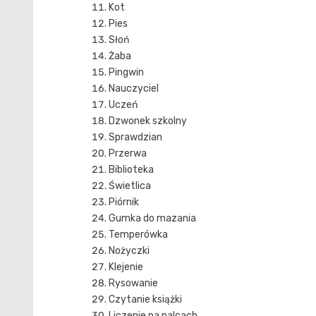
Kot
Pies
Słoń
Żaba
Pingwin
Nauczyciel
Uczeń
Dzwonek szkolny
Sprawdzian
Przerwa
Biblioteka
Świetlica
Piórnik
Gumka do mazania
Temperówka
Nożyczki
Klejenie
Rysowanie
Czytanie książki
Liczenie na palcach