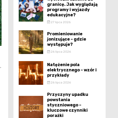
granicę. Jak wyglądają
programy i wyjazdy
edukacyjne?
27 lipca 2026
Promieniowanie
jonizujące – gdzie
występuje?
26 lipca 2026
Natężenie pola
,
elektrycznego – wzór i
przykłady
26 lipca 2026
Przyczyny upadku
powstania
styczniowego –
kluczowe czynniki
porażki