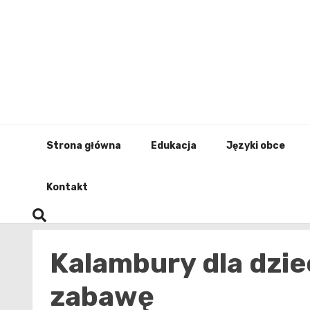
Skip
to
content
Strona główna
Edukacja
Języki obce
Kontakt
Kalambury dla dziec
zabawę