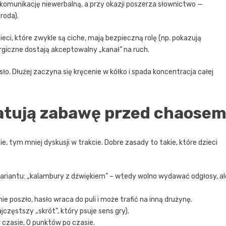
komunikację niewerbalną, a przy okazji poszerza słownictwo —
roda).
ieci, które zwykle są ciche, mają bezpieczną rolę (np. pokazują
nergiczne dostają akceptowalny „kanał” na ruch.
ło. Dłużej zaczyna się kręcenie w kółko i spada koncentracja całej
ratują zabawę przed chaose
e, tym mniej dyskusji w trakcie. Dobre zasady to takie, które dzieci
ariantu: „kalambury z dźwiękiem” – wtedy wolno wydawać odgłosy, al
nie poszło, hasło wraca do puli i może trafić na inną drużynę.
jczęstszy „skrót”, który psuje sens gry).
w czasie, 0 punktów po czasie.