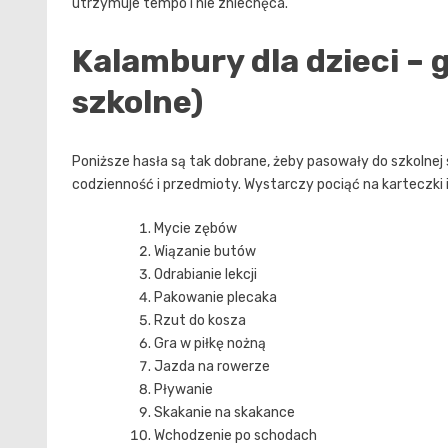
utrzymuje tempo i nie zniechęca.
Kalambury dla dzieci – 
szkolne)
Poniższe hasła są tak dobrane, żeby pasowały do szkolnej 
codzienność i przedmioty. Wystarczy pociąć na karteczki i
Mycie zębów
Wiązanie butów
Odrabianie lekcji
Pakowanie plecaka
Rzut do kosza
Gra w piłkę nożną
Jazda na rowerze
Pływanie
Skakanie na skakance
Wchodzenie po schodach