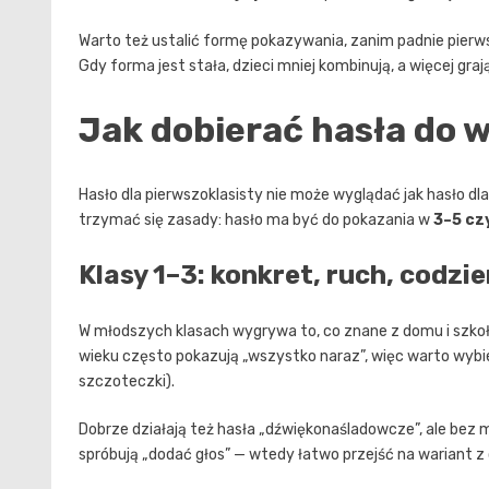
Warto też ustalić formę pokazywania, zanim padnie pierwsz
Gdy forma jest stała, dzieci mniej kombinują, a więcej grają
Jak dobierać hasła do w
Hasło dla pierwszoklasisty nie może wyglądać jak hasło dla 
trzymać się zasady: hasło ma być do pokazania w
3–5 cz
Klasy 1–3: konkret, ruch, codzi
W młodszych klasach wygrywa to, co znane z domu i szkoł
wieku często pokazują „wszystko naraz”, więc warto wybie
szczoteczki).
Dobrze działają też hasła „dźwiękonaśladowcze”, ale bez m
spróbują „dodać głos” — wtedy łatwo przejść na wariant z 