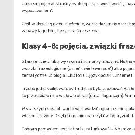
Unika się pojęć abstrakcyjnych (np. „sprawiedliwość”), nazw
wyposażeniem”.
Jeśli w klasie są dzieci nieśmiałe, warto dać im na start 
zabawę łagodniej, bez presji śmieszenia.
Klasy 4–8: pojęcia, związki fra
Starsze dzieci lubią wyzwania i humor sytuacyjny. Można
związki frazeologiczne („mieć dwie lewe ręce”) albo pojęcia
tematyczne: „biologia”, „historia”, „język polski”, „internet”.
Trzeba jednak pilnować, by trudność była „uczciwa”. Hasło
to przerabiała i ma w głowie obraz (data, flaga, sejm). W
W starszych klasach warto wprowadzić ograniczenie: pok
własnej drużyny. Dzięki temu nie ma krzyków typu „zrób tak
Dobrym pomysłem jest też pula „ratunkowa” — 5 bardzo ła