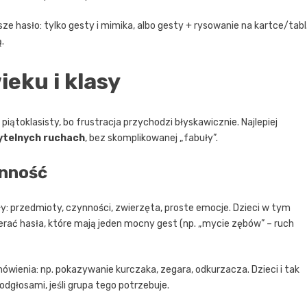
e hasło: tylko gesty i mimika, albo gesty + rysowanie na kartce/tabl
.
ieku i klasy
piątoklasisty, bo frustracja przychodzi błyskawicznie. Najlepiej
ytelnych ruchach
, bez skomplikowanej „fabuły”.
enność
y: przedmioty, czynności, zwierzęta, proste emocje. Dzieci w tym
rać hasła, które mają jeden mocny gest (np. „mycie zębów” – ruch
ówienia: np. pokazywanie kurczaka, zegara, odkurzacza. Dzieci i tak
odgłosami, jeśli grupa tego potrzebuje.