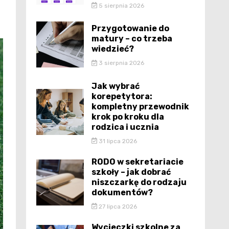
5 sierpnia 2026
Przygotowanie do
matury – co trzeba
wiedzieć?
3 sierpnia 2026
Jak wybrać
korepetytora:
kompletny przewodnik
krok po kroku dla
rodzica i ucznia
31 lipca 2026
RODO w sekretariacie
szkoły – jak dobrać
niszczarkę do rodzaju
dokumentów?
27 lipca 2026
Wycieczki szkolne za