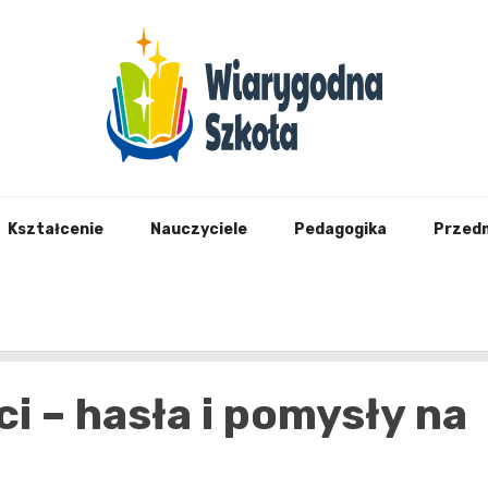
Wiary
Kształcenie
Nauczyciele
Pedagogika
Przed
i – hasła i pomysły na