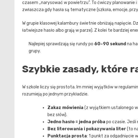
czasem „narysować w powietrzu”. To ćwiczy planowanie i 
zwłaszcza gdy hasła są tematyczne (szkoła, emocje, przy
W grupie klasowej kalambury świetnie obniżają napięcie. Dz
łatwiejsze hasło albo grają w parze). Z kolei te bardziej e
Najlepiej sprawdzają się rundy po
60–90 sekund
na has
grupy.
Szybkie zasady, które 
W szkole liczy się prostota. Im mniej wyjątków w regulamini
rozumieją po jednym przykładzie.
Zakaz mówienia
(z wyjątkiem ustalonego w
bez słów).
Jedno hasło = jedna próba
po czasie. Jeśli 
Bez literowania i pokazywania liter
(to na
Punktacja prosta
: 1 punkt za odgadnięcie 