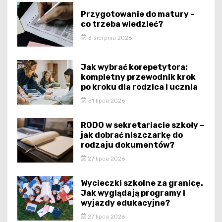
Przygotowanie do matury –
co trzeba wiedzieć?
3 sierpnia 2026
Jak wybrać korepetytora:
kompletny przewodnik krok
po kroku dla rodzica i ucznia
31 lipca 2026
RODO w sekretariacie szkoły –
jak dobrać niszczarkę do
rodzaju dokumentów?
27 lipca 2026
Wycieczki szkolne za granicę.
Jak wyglądają programy i
wyjazdy edukacyjne?
27 lipca 2026