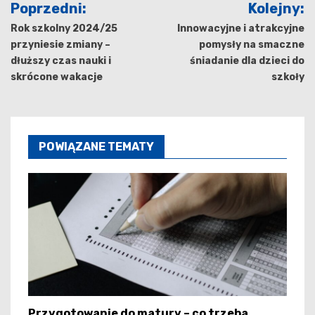
Poprzedni:
Kolejny:
wpisu
Rok szkolny 2024/25
Innowacyjne i atrakcyjne
przyniesie zmiany –
pomysły na smaczne
dłuższy czas nauki i
śniadanie dla dzieci do
skrócone wakacje
szkoły
POWIĄZANE TEMATY
Przygotowanie do matury – co trzeba