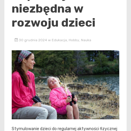
niezbędna w
rozwoju dzieci
30 grudnia 2024
w
Edukacja
,
Hobby
,
Nauka
Stymulowanie dzieci do regularnej aktywności fizycznej