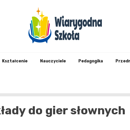
Wiary
Kształcenie
Nauczyciele
Pedagogika
Przed
kłady do gier słownych