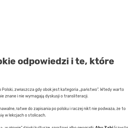
kie odpowiedzi i te, które
o Polski, zwłaszcza gdy obok jest kategoria „państwo”. Wtedy warto
e znane i nie wymagają dyskusji o transliteracji.
nawalne, łatwe do zapisania po polsku i raczej nikt nie podważa, że to
się w lekcjach o stolicach.
„w głowie” dzięki kulturze, sportowi albo geografii:
Abu Zabi
(częst