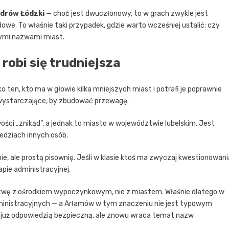
drów Łódzki
— choć jest dwuczłonowy, to w grach zwykle jest
we. To właśnie taki przypadek, gdzie warto wcześniej ustalić: czy
ymi nazwami miast.
 robi się trudniejsza
ko ten, kto ma w głowie kilka mniejszych miast i potrafi je poprawnie
ą wystarczające, by zbudować przewagę.
ści „znikąd”, a jednak to miasto w województwie lubelskim. Jest
iedziach innych osób.
ie, ale prostą pisownię. Jeśli w klasie ktoś ma zwyczaj kwestionowani
apie administracyjnej.
azwę z ośrodkiem wypoczynkowym, nie z miastem. Właśnie dlatego w
ministracyjnych — a Arłamów w tym znaczeniu nie jest typowym
 już odpowiedzią bezpieczną, ale znowu wraca temat nazw