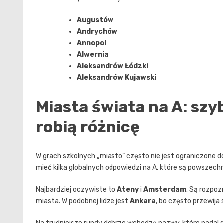
Augustów
Andrychów
Annopol
Alwernia
Aleksandrów Łódzki
Aleksandrów Kujawski
Miasta świata na A: szyb
robią różnicę
W grach szkolnych „miasto” często nie jest ograniczone d
mieć kilka globalnych odpowiedzi na A, które są powszechni
Najbardziej oczywiste to
Ateny
i
Amsterdam
. Są rozpoz
miasta. W podobnej lidze jest
Ankara
, bo często przewija 
Na trudniejsze rundy dobrze wchodzą nazwy, które nadal są 