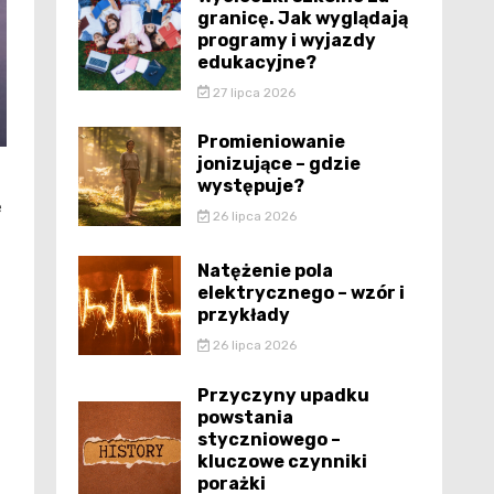
granicę. Jak wyglądają
programy i wyjazdy
edukacyjne?
27 lipca 2026
Promieniowanie
jonizujące – gdzie
występuje?
e
26 lipca 2026
Natężenie pola
elektrycznego – wzór i
przykłady
26 lipca 2026
Przyczyny upadku
powstania
styczniowego –
kluczowe czynniki
porażki