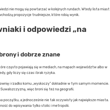
wiedzi nie mogą się powtarzać w kolejnych rundach. Wtedy lista miast
wchodzą propozycje trudniejsze, które robią wynik.
wniaki i odpowiedzi „na
obrony i dobrze znane
 które często pojawiają się w mediach, na mapach województw albo w
y, gdy liczy się czas i brak ryzyka.
isownię i rzadko komu „wyskoczy” dokładnie w tym samym momencie.
walszczyzną, więc broni się też na geografii.
na początku, a jednocześnie nie tak oczywisty jak największe miasta.
ość do wpisywania tylko stolic i metropolii.