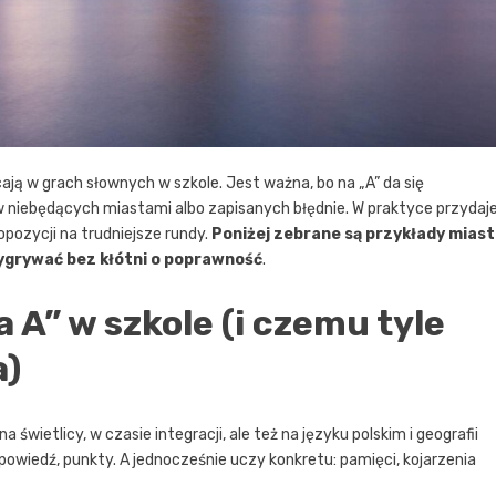
acają w grach słownych w szkole. Jest ważna, bo na „A” da się
 niebędących miastami albo zapisanych błędnie. W praktyce przydaj
opozycji na trudniejsze rundy.
Poniżej zebrane są przykłady miast
wygrywać bez kłótni o poprawność
.
 A” w szkole (i czemu tyle
a)
a świetlicy, w czasie integracji, ale też na języku polskim i geografii
 odpowiedź, punkty. A jednocześnie uczy konkretu: pamięci, kojarzenia