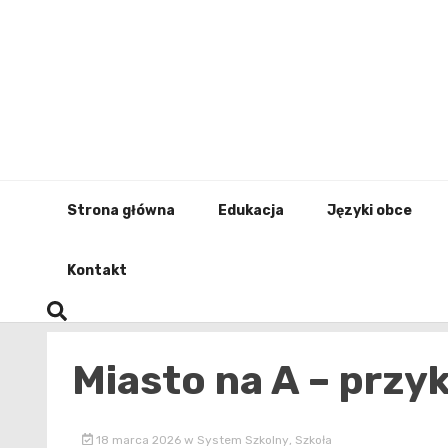
Skip
to
content
Strona główna
Edukacja
Języki obce
Kontakt
Miasto na A – przy
18 marca 2026
w
System Szkolny
,
Szkoła