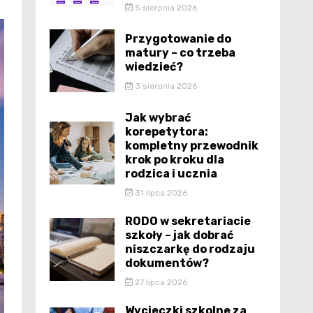
5 sierpnia 2026
Przygotowanie do
matury – co trzeba
wiedzieć?
3 sierpnia 2026
Jak wybrać
korepetytora:
kompletny przewodnik
krok po kroku dla
rodzica i ucznia
31 lipca 2026
RODO w sekretariacie
szkoły – jak dobrać
niszczarkę do rodzaju
dokumentów?
27 lipca 2026
Wycieczki szkolne za