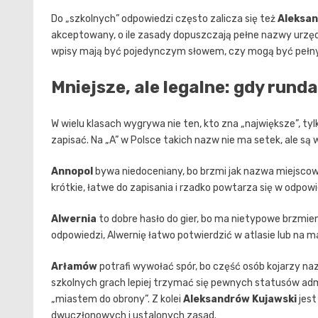
Do „szkolnych” odpowiedzi często zalicza się też
Aleksan
akceptowany, o ile zasady dopuszczają pełne nazwy urzędo
wpisy mają być pojedynczym słowem, czy mogą być pełn
Mniejsze, ale legalne: gdy runda
W wielu klasach wygrywa nie ten, kto zna „największe”, tyl
zapisać. Na „A” w Polsce takich nazw nie ma setek, ale s
Annopol
bywa niedoceniany, bo brzmi jak nazwa miejscowo
krótkie, łatwe do zapisania i rzadko powtarza się w odpow
Alwernia
to dobre hasło do gier, bo ma nietypowe brzmien
odpowiedzi, Alwernię łatwo potwierdzić w atlasie lub na m
Arłamów
potrafi wywołać spór, bo część osób kojarzy n
szkolnych grach lepiej trzymać się pewnych statusów ad
„miastem do obrony”. Z kolei
Aleksandrów Kujawski
jest
dwuczłonowych i ustalonych zasad.