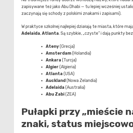
zapisywane też jako Abu Dhabi — tu lepiej wcześniej ustal
zaczynają się schody z polskimi znakami i zapisami).
W praktyce szkolnej najlepiej działają te miasta, które ma
Adelaida
,
Atlanta
. Są szybkie, „czyste” i dają punkty b
Ateny
(Grecja)
Amsterdam
(Holandia)
Ankara
(Turcja)
Algier
(Algieria)
Atlanta
(USA)
Auckland
(Nowa Zelandia)
Adelaida
(Australia)
Abu Zabi
(ZEA)
Pułapki przy „mieście na
znaki, status miejscow