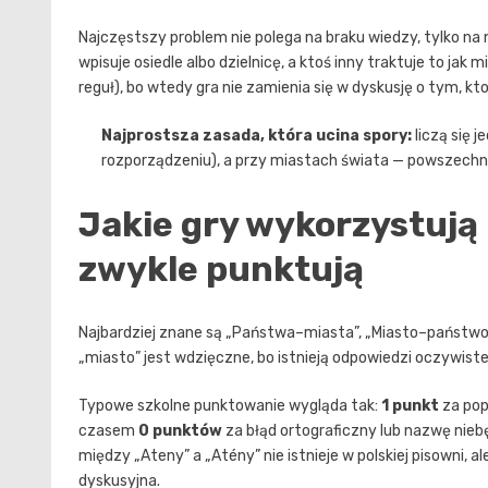
Najczęstszy problem nie polega na braku wiedzy, tylko na n
wpisuje osiedle albo dzielnicę, a ktoś inny traktuje to ja
reguł), bo wtedy gra nie zamienia się w dyskusję o tym, kto
Najprostsza zasada, która ucina spory:
liczą się 
rozporządzeniu), a przy miastach świata — powszechn
Jakie gry wykorzystują 
zwykle punktują
Najbardziej znane są „Państwa–miasta”, „Miasto–państwo–r
„miasto” jest wdzięczne, bo istnieją odpowiedzi oczywiste
Typowe szkolne punktowanie wygląda tak:
1 punkt
za pop
czasem
0 punktów
za błąd ortograficzny lub nazwę nieb
między „Ateny” a „Atény” nie istnieje w polskiej pisowni, a
dyskusyjna.