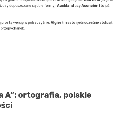
ić, czy dopuszczane są obie formy),
Auckland
czy
Asunción
(tu już
ją prostą wersję w polszczyźnie:
Algier
(miasto i jednocześnie stolica),
ez przepychanek.
 A”: ortografia, polskie
ości