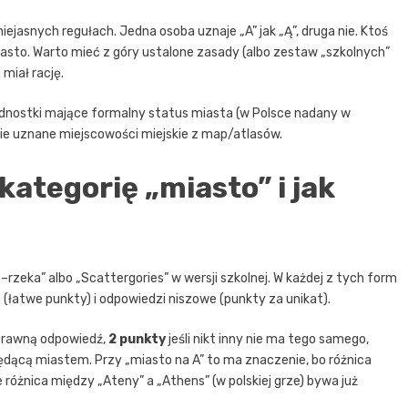
iejasnych regułach. Jedna osoba uznaje „A” jak „Ą”, druga nie. Ktoś
k miasto. Warto mieć z góry ustalone zasady (albo zestaw „szkolnych”
 miał rację.
jednostki mające formalny status miasta (w Polsce nadany w
ie uznane miejscowości miejskie z map/atlasów.
kategorię „miasto” i jak
zeka” albo „Scattergories” w wersji szkolnej. W każdej z tych form
 (łatwe punkty) i odpowiedzi niszowe (punkty za unikat).
rawną odpowiedź,
2 punkty
jeśli nikt inny nie ma tego samego,
ędącą miastem. Przy „miasto na A” to ma znaczenie, bo różnica
le różnica między „Ateny” a „Athens” (w polskiej grze) bywa już