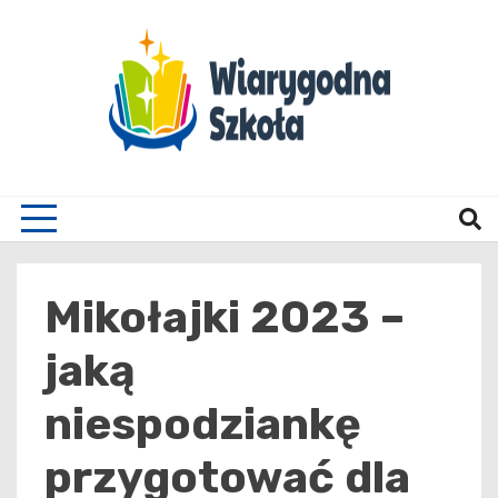
Skip
to
content
Wiary
Mikołajki 2023 –
jaką
niespodziankę
przygotować dla