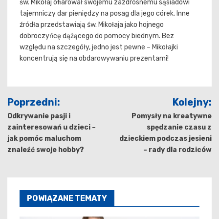
św. Mikołaj ofiarował swojemu zazdrosnemu sąsiadowi
tajemniczy dar pieniędzy na posag dla jego córek. Inne
źródła przedstawiają św. Mikołaja jako hojnego
dobroczyńcę dążącego do pomocy biednym. Bez
względu na szczegóły, jedno jest pewne – Mikołajki
koncentrują się na obdarowywaniu prezentami!
Nawigacja
Poprzedni:
Kolejny:
wpisu
Odkrywanie pasji i
Pomysły na kreatywne
zainteresowań u dzieci –
spędzanie czasu z
jak pomóc maluchom
dzieckiem podczas jesieni
znaleźć swoje hobby?
– rady dla rodziców
POWIĄZANE TEMATY