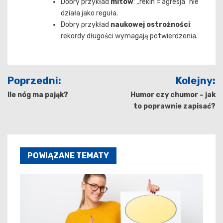
Dobry przykład
mitów
: „rekin = agresja” nie
działa jako reguła.
Dobry przykład
naukowej ostrożności
:
rekordy długości wymagają potwierdzenia.
Nawigacja
Poprzedni:
Kolejny:
wpisu
Ile nóg ma pająk?
Humor czy chumor – jak
to poprawnie zapisać?
POWIĄZANE TEMATY