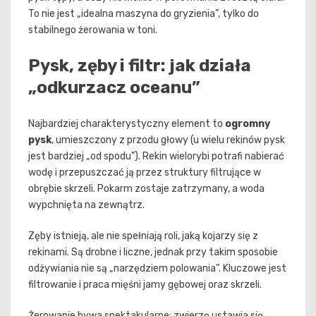
To nie jest „idealna maszyna do gryzienia”, tylko do
stabilnego żerowania w toni.
Pysk, zęby i filtr: jak działa
„odkurzacz oceanu”
Najbardziej charakterystyczny element to
ogromny
pysk
, umieszczony z przodu głowy (u wielu rekinów pysk
jest bardziej „od spodu”). Rekin wielorybi potrafi nabierać
wodę i przepuszczać ją przez struktury filtrujące w
obrębie skrzeli. Pokarm zostaje zatrzymany, a woda
wypchnięta na zewnątrz.
Zęby istnieją, ale nie spełniają roli, jaką kojarzy się z
rekinami. Są drobne i liczne, jednak przy takim sposobie
odżywiania nie są „narzędziem polowania”. Kluczowe jest
filtrowanie i praca mięśni jamy gębowej oraz skrzeli.
Żerowanie bywa spektakularne: zwierzę ustawia się