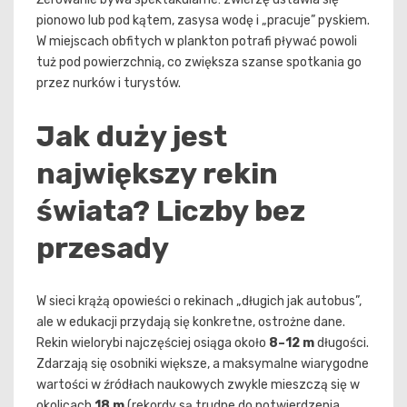
pionowo lub pod kątem, zasysa wodę i „pracuje” pyskiem.
W miejscach obfitych w plankton potrafi pływać powoli
tuż pod powierzchnią, co zwiększa szanse spotkania go
przez nurków i turystów.
Jak duży jest
największy rekin
świata? Liczby bez
przesady
W sieci krążą opowieści o rekinach „długich jak autobus”,
ale w edukacji przydają się konkretne, ostrożne dane.
Rekin wielorybi najczęściej osiąga około
8–12 m
długości.
Zdarzają się osobniki większe, a maksymalne wiarygodne
wartości w źródłach naukowych zwykle mieszczą się w
okolicach
18 m
(rekordy są trudne do potwierdzenia