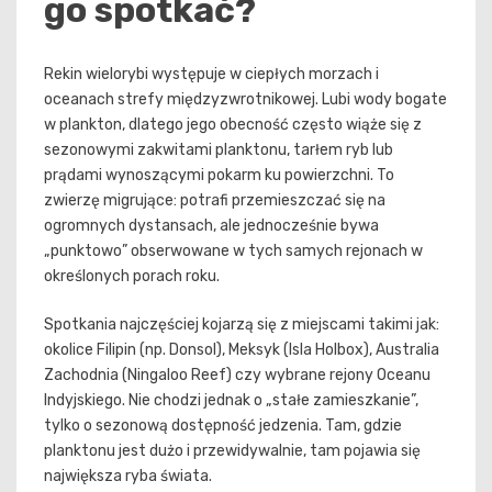
go spotkać?
Rekin wielorybi występuje w ciepłych morzach i
oceanach strefy międzyzwrotnikowej. Lubi wody bogate
w plankton, dlatego jego obecność często wiąże się z
sezonowymi zakwitami planktonu, tarłem ryb lub
prądami wynoszącymi pokarm ku powierzchni. To
zwierzę migrujące: potrafi przemieszczać się na
ogromnych dystansach, ale jednocześnie bywa
„punktowo” obserwowane w tych samych rejonach w
określonych porach roku.
Spotkania najczęściej kojarzą się z miejscami takimi jak:
okolice Filipin (np. Donsol), Meksyk (Isla Holbox), Australia
Zachodnia (Ningaloo Reef) czy wybrane rejony Oceanu
Indyjskiego. Nie chodzi jednak o „stałe zamieszkanie”,
tylko o sezonową dostępność jedzenia. Tam, gdzie
planktonu jest dużo i przewidywalnie, tam pojawia się
największa ryba świata.