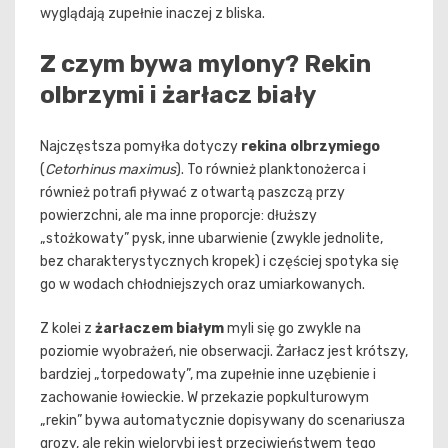
wyglądają zupełnie inaczej z bliska.
Z czym bywa mylony? Rekin
olbrzymi i żarłacz biały
Najczęstsza pomyłka dotyczy
rekina olbrzymiego
(
Cetorhinus maximus
). To również planktonożerca i
również potrafi pływać z otwartą paszczą przy
powierzchni, ale ma inne proporcje: dłuższy
„stożkowaty” pysk, inne ubarwienie (zwykle jednolite,
bez charakterystycznych kropek) i częściej spotyka się
go w wodach chłodniejszych oraz umiarkowanych.
Z kolei z
żarłaczem białym
myli się go zwykle na
poziomie wyobrażeń, nie obserwacji. Żarłacz jest krótszy,
bardziej „torpedowaty”, ma zupełnie inne uzębienie i
zachowanie łowieckie. W przekazie popkulturowym
„rekin” bywa automatycznie dopisywany do scenariusza
grozy, ale rekin wielorybi jest przeciwieństwem tego