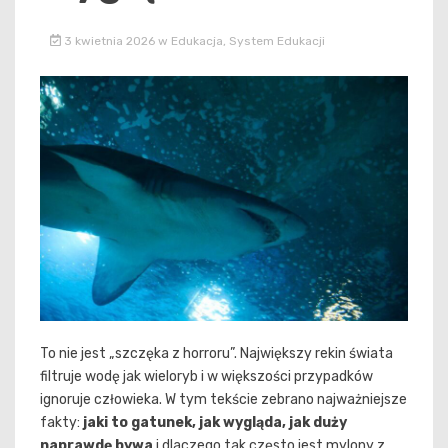
3 kwietnia 2026
w
Edukacja
,
System Edukacji
To nie jest „szczęka z horroru”. Największy rekin świata
filtruje wodę jak wieloryb i w większości przypadków
ignoruje człowieka. W tym tekście zebrano najważniejsze
fakty:
jaki to gatunek, jak wygląda, jak duży
naprawdę bywa
i dlaczego tak często jest mylony z