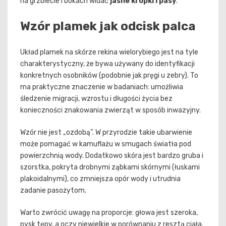
na grzbiecie i bokach widać
jasne kropki i pasy
.
Wzór plamek jak odcisk palca
Układ plamek na skórze rekina wielorybiego jest na tyle
charakterystyczny, że bywa używany do identyfikacji
konkretnych osobników (podobnie jak pręgi u zebry). To
ma praktyczne znaczenie w badaniach: umożliwia
śledzenie migracji, wzrostu i długości życia bez
konieczności znakowania zwierząt w sposób inwazyjny.
Wzór nie jest „ozdobą”. W przyrodzie takie ubarwienie
może pomagać w kamuflażu w smugach światła pod
powierzchnią wody. Dodatkowo skóra jest bardzo gruba i
szorstka, pokryta drobnymi ząbkami skórnymi (łuskami
plakoidalnymi), co zmniejsza opór wody i utrudnia
zadanie pasożytom.
Warto zwrócić uwagę na proporcje: głowa jest szeroka,
pysk tępy, a oczy niewielkie w porównaniu z resztą ciała.