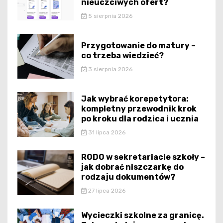
nieuczciwych ofert?
5 sierpnia 2026
Przygotowanie do matury –
co trzeba wiedzieć?
3 sierpnia 2026
Jak wybrać korepetytora:
kompletny przewodnik krok
po kroku dla rodzica i ucznia
31 lipca 2026
RODO w sekretariacie szkoły –
jak dobrać niszczarkę do
rodzaju dokumentów?
27 lipca 2026
Wycieczki szkolne za granicę.