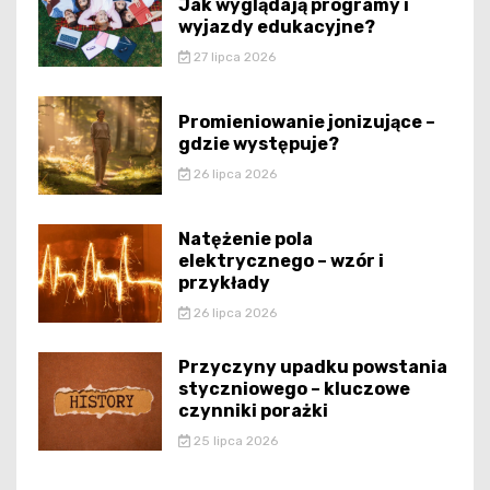
Jak wyglądają programy i
wyjazdy edukacyjne?
27 lipca 2026
Promieniowanie jonizujące –
gdzie występuje?
26 lipca 2026
Natężenie pola
elektrycznego – wzór i
przykłady
26 lipca 2026
Przyczyny upadku powstania
styczniowego – kluczowe
czynniki porażki
25 lipca 2026