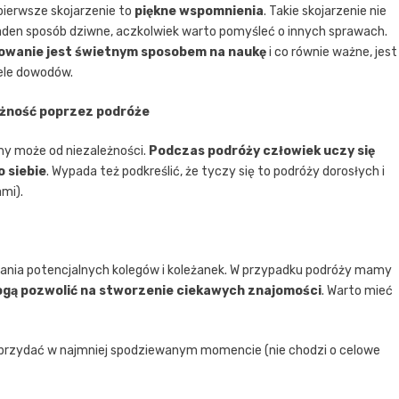
ierwsze skojarzenie to
piękne wspomnienia
. Takie skojarzenie nie
aden sposób dziwne, aczkolwiek warto pomyśleć o innych sprawach.
owanie jest świetnym sposobem na naukę
i co równie ważne, jest
ele dowodów.
eżność poprzez podróże
y może od niezależności.
Podczas podróży człowiek uczy się
o siebie
. Wypada też podkreślić, że tyczy się to podróży dorosłych i
mi).
wania potencjalnych kolegów i koleżanek. W przypadku podróży mamy
gą pozwolić na stworzenie ciekawych znajomości
. Warto mieć
 przydać w najmniej spodziewanym momencie (nie chodzi o celowe