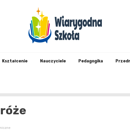
Wiary
Kształcenie
Nauczyciele
Pedagogika
Przed
dróże
niczne