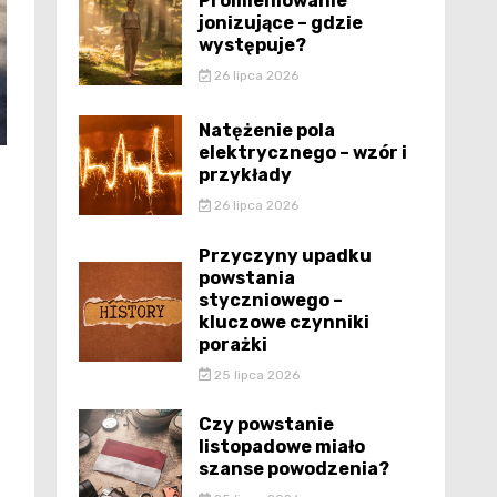
Promieniowanie
jonizujące – gdzie
występuje?
26 lipca 2026
Natężenie pola
elektrycznego – wzór i
przykłady
e
26 lipca 2026
Przyczyny upadku
powstania
styczniowego –
kluczowe czynniki
porażki
25 lipca 2026
Czy powstanie
listopadowe miało
szanse powodzenia?