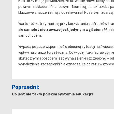
Niektórzy mogą powiedzieć, że łatwo się mówi, kiedy nie br
pewnym nakładem finansowym. Niemniej jednak trzeba p
kluczowe znaczenie mają oczekiwania). Poza tym zdarzają 
Warto też zatrzymać się przy korzystaniu ze środków tra
ale
samolot nie zawsze jest jedynym wyjściem
. W ni
samochodem.
Wypada jeszcze wspomnieć o obecnej sytuacji na świecie, 
wpływ na branżę turystyczną. Co więcej, tak naprawdę nie
skutecznym sposobem jest wynalezienie szczepionki – od r
wynalezienie szczepionki nie oznacza, że od razu wszysc
Nawigacja
Poprzedni:
wpisu
Co jest nie tak w polskim systemie edukacji?