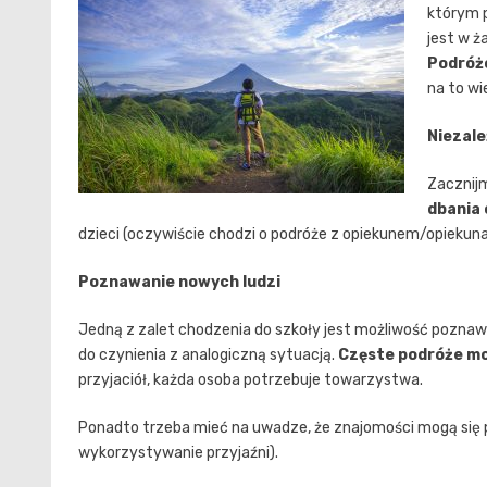
którym p
jest w ż
Podróż
na to wi
Niezal
Zacznijm
dbania 
dzieci (oczywiście chodzi o podróże z opiekunem/opiekuna
Poznawanie nowych ludzi
Jedną z zalet chodzenia do szkoły jest możliwość pozna
do czynienia z analogiczną sytuacją.
Częste podróże mo
przyjaciół, każda osoba potrzebuje towarzystwa.
Ponadto trzeba mieć na uwadze, że znajomości mogą się
wykorzystywanie przyjaźni).