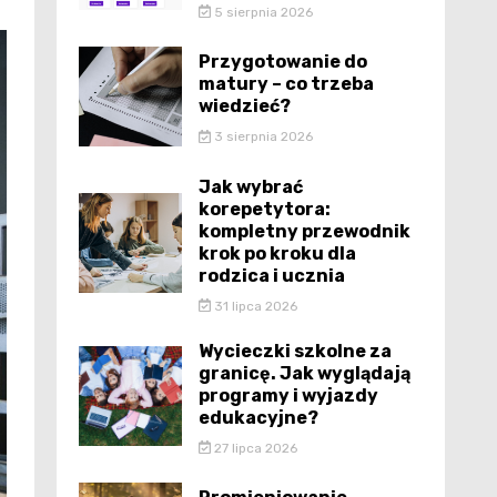
5 sierpnia 2026
Przygotowanie do
matury – co trzeba
wiedzieć?
3 sierpnia 2026
Jak wybrać
korepetytora:
kompletny przewodnik
krok po kroku dla
rodzica i ucznia
31 lipca 2026
Wycieczki szkolne za
granicę. Jak wyglądają
programy i wyjazdy
edukacyjne?
27 lipca 2026