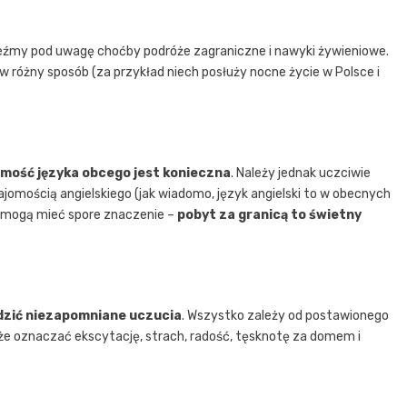
eźmy pod uwagę choćby podróże zagraniczne i nawyki żywieniowe.
w różny sposób (za przykład niech posłuży nocne życie w Polsce i
omość języka obcego jest konieczna
. Należy jednak uczciwie
ajomością angielskiego (jak wiadomo, język angielski to w obecnych
ż mogą mieć spore znaczenie –
pobyt za granicą to świetny
zić niezapomniane uczucia
. Wszystko zależy od postawionego
może oznaczać ekscytację, strach, radość, tęsknotę za domem i