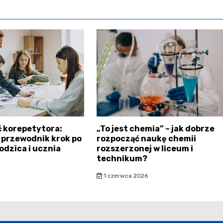
 korepetytora:
„To jest chemia” – jak dobrze
 przewodnik krok po
rozpocząć naukę chemii
odzica i ucznia
rozszerzonej w liceum i
technikum?
1 czerwca 2026