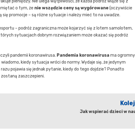
akuje pieniędzy. Nie ulega wątpliwości, że każda podróż wiąże się z
amiętać o tym, że
nie wszędzie ceny są wygórowane
(oczywiście
się promocje – są różne sytuacje i należy mieć to na uwadze.
nsportu – podróż zagraniczna może kojarzyć się z lotem samolotem,
ektórych sytuacjach dobrym rozwiązaniem może okazać się podróż
czyli pandemii koronawirusa.
Pandemia koronawirusa
ma ogromny
 wiadomo, kiedy sytuacja wróci do normy. Wydaje się, że jedynym
azu pojawia się jednak pytanie, kiedy do tego dojdzie? Ponadto
y zostaną zaszczepieni.
Kole
Jak wspierać dzieci w n