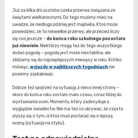
Już za kilka dni uczniów czeka przerwa związana ze
świętami wielkanocnymi. Do tego musimy mieć na
uwadze, że niedługo później jest majówka. Ktoś może
powiedzieć, że to niewielkie przerwy, ale przecież liczy
się coś jeszcze –
do końca roku szkolnego pozostało
już niewiele
. Niektórzy mogą też do tego wszystkiego
dodać pogodę – pogoda jest może niestabilna, ale
zbliżamy się do najcieplejszych miesięcy w roku. Krótko
mówiąc,
wyjazdy w najbliższych tygodniach
nie
powinny zaskakiwać.
Dobrze też spojrzeć na sytuację z nieco innej strony –
skoro do końca roku zostało mało czasu, coraz bliżej do
wystawiania ocen. Momentu, który zadecyduje o
wyglądzie świadectw. Nie ma też co ukrywać, że często
słyszy się o tym, iż ktoś musi postarać się o lepszą
ocenę (sytuacja na styku).