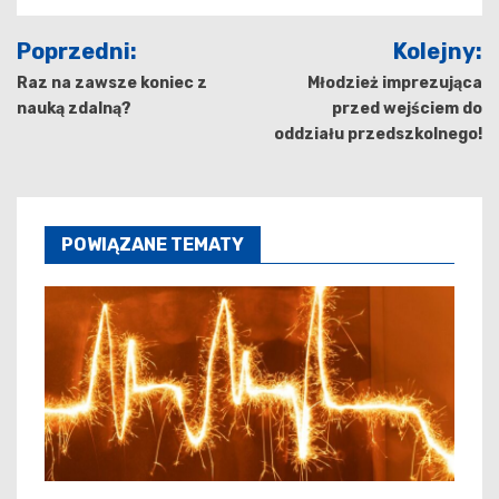
Nawigacja
Poprzedni:
Kolejny:
wpisu
Raz na zawsze koniec z
Młodzież imprezująca
nauką zdalną?
przed wejściem do
oddziału przedszkolnego!
POWIĄZANE TEMATY