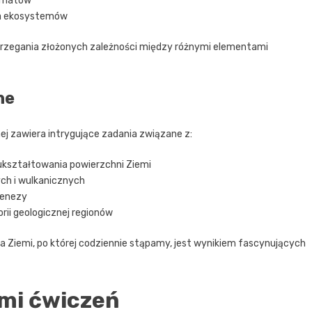
limatów
dla ekosystemów
strzegania złożonych zależności między różnymi elementami
ne
j zawiera intrygujące zadania związane z:
a ukształtowania powierzchni Ziemi
ch i wulkanicznych
genezy
orii geologicznej regionów
 Ziemi, po której codziennie stąpamy, jest wynikiem fascynujących
ami ćwiczeń