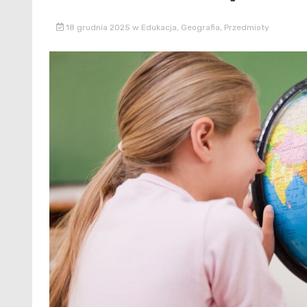
18 grudnia 2025
w
Edukacja
,
Geografia
,
Przedmioty