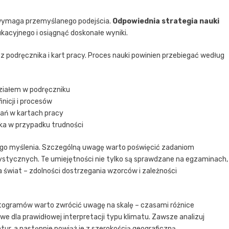
” wymaga przemyślanego podejścia.
Odpowiednia strategia nauki
kacyjnego i osiągnąć doskonałe wyniki.
 podręcznika i kart pracy. Proces nauki powinien przebiegać według
ziałem w podręczniku
nicji i procesów
ań w kartach pracy
ika w przypadku trudności
ego myślenia. Szczególną uwagę warto poświęcić zadaniom
stycznych. Te umiejętności nie tylko są sprawdzane na egzaminach,
a świat – zdolności dostrzegania wzorców i zależności
togramów warto zwrócić uwagę na skalę – czasami różnice
 dla prawidłowej interpretacji typu klimatu. Zawsze analizuj
tur, a następnie powiąż je z szerokością geograficzną