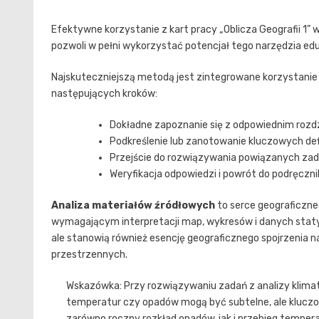
Efektywne korzystanie z kart pracy „Oblicza Geografii 1
pozwoli w pełni wykorzystać potencjał tego narzędzia edu
Najskuteczniejszą metodą jest zintegrowane korzystanie z
następujących kroków:
Dokładne zapoznanie się z odpowiednim rozd
Podkreślenie lub zanotowanie kluczowych defi
Przejście do rozwiązywania powiązanych zad
Weryfikacja odpowiedzi i powrót do podręczn
Analiza materiałów źródłowych
to serce geograficzn
wymagającym interpretacji map, wykresów i danych staty
ale stanowią również esencję geograficznego spojrzenia n
przestrzennych.
Wskazówka: Przy rozwiązywaniu zadań z analizy klima
temperatur czy opadów mogą być subtelne, ale kluczowe
zarówno roczny rozkład opadów, jak i przebieg tempera