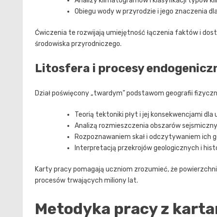
Analizy klimatogramów i klasyfikacji typów k
Obiegu wody w przyrodzie i jego znaczenia 
Ćwiczenia te rozwijają umiejętność łączenia faktów i do
środowiska przyrodniczego.
Litosfera i procesy endogenicz
Dział poświęcony „twardym” podstawom geografii fizyczne
Teorią tektoniki płyt i jej konsekwencjami dl
Analizą rozmieszczenia obszarów sejsmiczny
Rozpoznawaniem skał i odczytywaniem ich 
Interpretacją przekrojów geologicznych i hist
Karty pracy pomagają uczniom zrozumieć, że powierzchnia
procesów trwających miliony lat.
Metodyka pracy z kart