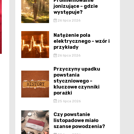
Promieniowanie
jonizujące – gdzie
występuje?
26 lipca 2026
Natężenie pola
elektrycznego – wzór i
przykłady
26 lipca 2026
Przyczyny upadku
powstania
styczniowego –
kluczowe czynniki
porażki
25 lipca 2026
Czy powstanie
listopadowe miało
szanse powodzenia?