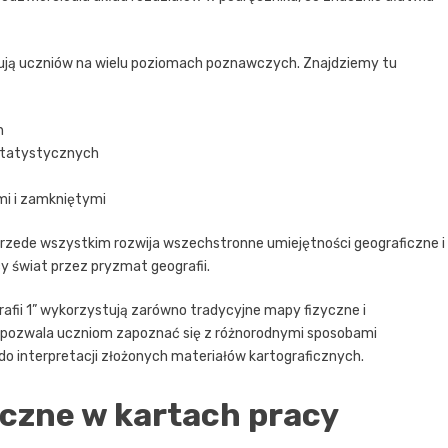
ażują uczniów na wielu poziomach poznawczych. Znajdziemy tu
h
 statystycznych
i i zamkniętymi
 przede wszystkim rozwija wszechstronne umiejętności geograficzne i
y świat przez pryzmat geografii.
afii 1” wykorzystują zarówno tradycyjne mapy fizyczne i
co pozwala uczniom zapoznać się z różnorodnymi sposobami
do interpretacji złożonych materiałów kartograficznych.
czne w kartach pracy