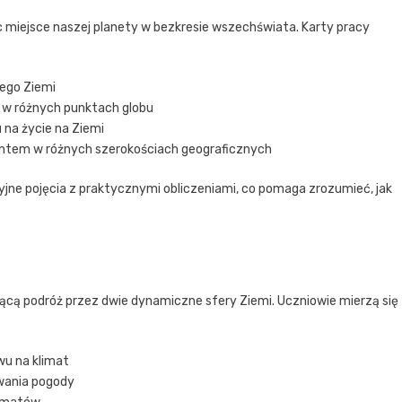
c miejsce naszej planety w bezkresie wszechświata. Karty pracy
ego Ziemi
 w różnych punktach globu
 na życie na Ziemi
ntem w różnych szerokościach geograficznych
jne pojęcia z praktycznymi obliczeniami, co pomaga zrozumieć, jak
jącą podróż przez dwie dynamiczne sfery Ziemi. Uczniowie mierzą się
ywu na klimat
wania pogody