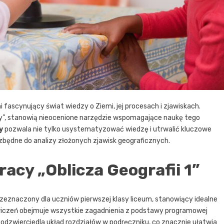
 fascynujący świat wiedzy o Ziemi, jej procesach i zjawiskach.
racy”, stanowią nieocenione narzędzie wspomagające naukę tego
y
pozwala nie tylko usystematyzować wiedzę i utrwalić kluczowe
ezbędne do analizy złożonych zjawisk geograficznych.
acy „Oblicza Geografii 1”
rzeznaczony dla uczniów pierwszej klasy liceum, stanowiący idealne
wiczeń obejmuje wszystkie zagadnienia z podstawy programowej
a odzwierciedla układ rozdziałów w podręczniku, co znacznie ułatwia