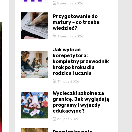
5 sierpnia 2026
Przygotowanie do
matury – co trzeba
wiedzieć?
3 sierpnia 2026
Jak wybrać
korepetytora:
kompletny przewodnik
krok po kroku dla
rodzica i ucznia
31 lipca 2026
Wycieczki szkolne za
granicę. Jak wyglądają
programy i wyjazdy
edukacyjne?
27 lipca 2026