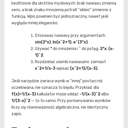
bezlitosne dla skrótów myślowych: brak nawiasu zmienia
sens, a brak znaku mnożenia potrafi “skleić” zmienne z
funkcją. Wpis powinien być jednoznaczny, nawet jeśli
wygląda mniej elegancko.
Stosować nawiasy przy argumentach:
sin(2*x)
,
ln(x^2+1)
,
e^(3*x)
.
Używać
*
do mnożenia i
^
do potęg:
2*x
,
(x-
1)^2
.
Rozdzielać ułamki nawiasami: zamiast
x^2+1/x-3
wpisać
(x^2+1)/(x-3)
.
Jeśli narzędzie zwraca wynik w “innej” postaci niż
oczekiwana, nie oznacza to błędu. Przykład: dla
f(x)=1/(x-3)
kalkulator może oddać
-1/(x-3)^2
albo
1/(3-x)^2
— to to samo. Przy porównywaniu wyników
liczy się równoważność algebraiczna, nie identyczny
zapis.