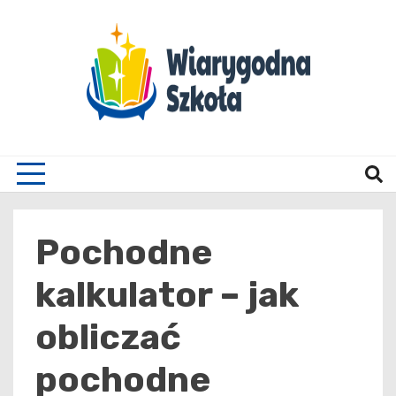
Skip
to
content
Wiary
Pochodne
kalkulator – jak
obliczać
pochodne