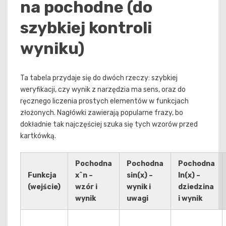
na pochodne (do
szybkiej kontroli
wyniku)
Ta tabela przydaje się do dwóch rzeczy: szybkiej
weryfikacji, czy wynik z narzędzia ma sens, oraz do
ręcznego liczenia prostych elementów w funkcjach
złożonych. Nagłówki zawierają popularne frazy, bo
dokładnie tak najczęściej szuka się tych wzorów przed
kartkówką.
Pochodna
Pochodna
Pochodna
Funkcja
x^n –
sin(x) –
ln(x) –
(wejście)
wzór i
wynik i
dziedzina
wynik
uwagi
i wynik