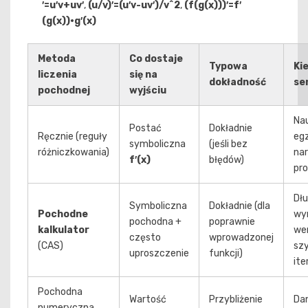
′=u′v+uv′
,
(u/v)′=(u′v-uv′)/v^2
,
(f(g(x)))′=f′
(g(x))·g′(x)
Metoda
Co dostaje
Typowa
Ki
liczenia
się na
dokładność
se
pochodnej
wyjściu
Na
Postać
Dokładnie
Ręcznie (reguły
eg
symboliczna
(jeśli bez
różniczkowania)
nar
f′(x)
błędów)
pro
Dłu
Symboliczna
Dokładnie (dla
Pochodne
wyr
pochodna +
poprawnie
kalkulator
wer
często
wprowadzonej
(CAS)
szy
uproszczenie
funkcji)
ite
Pochodna
Wartość
Przybliżenie
Da
numeryczna