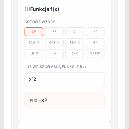
Funkcja f(x)
GOTOWE WZORY
x²
x³
x⁴
x⁵
sin x
cos x
tan x
eˣ
ln x
√x
1/x
x²sin
LUB WPISZ WŁASNĄ FUNKCJĘ f(x)
x²
F(X) =