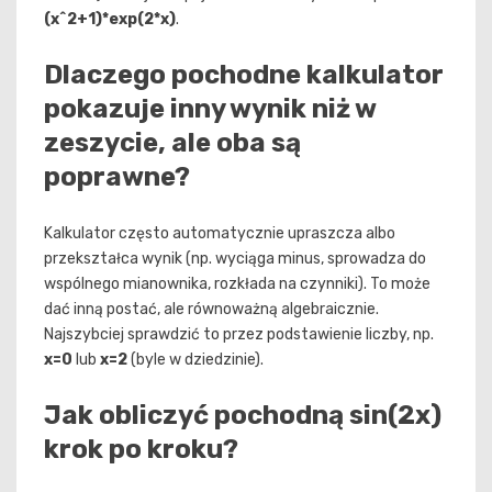
(x^2+1)*exp(2*x)
.
Dlaczego pochodne kalkulator
pokazuje inny wynik niż w
zeszycie, ale oba są
poprawne?
Kalkulator często automatycznie upraszcza albo
przekształca wynik (np. wyciąga minus, sprowadza do
wspólnego mianownika, rozkłada na czynniki). To może
dać inną postać, ale równoważną algebraicznie.
Najszybciej sprawdzić to przez podstawienie liczby, np.
x=0
lub
x=2
(byle w dziedzinie).
Jak obliczyć pochodną sin(2x)
krok po kroku?