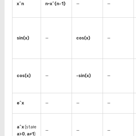
x^n
n·x^{n-1}
—
—
sin(x)
—
cos(x)
—
cos(x)
—
-sin(x)
—
e^x
—
—
—
a^x
(stałe
—
—
—
a>0
,
a≠1
)