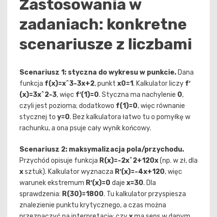
Zastosowania w
zadaniach: konkretne
scenariusze z liczbami
Scenariusz 1: styczna do wykresu w punkcie.
Dana
funkcja
f(x)=x^3-3x+2
, punkt
x0=1
. Kalkulator liczy
f′
(x)=3x^2-3
, więc
f′(1)=0
. Styczna ma nachylenie
0
,
czyli jest pozioma; dodatkowo
f(1)=0
, więc równanie
stycznej to
y=0
. Bez kalkulatora łatwo tu o pomyłkę w
rachunku, a ona psuje cały wynik końcowy.
Scenariusz 2: maksymalizacja pola/przychodu.
Przychód opisuje funkcja
R(x)=-2x^2+120x
(np. w zł, dla
x
sztuk). Kalkulator wyznacza
R′(x)=-4x+120
, więc
warunek ekstremum
R′(x)=0
daje
x=30
. Dla
sprawdzenia:
R(30)=1800
. Tu kalkulator przyspiesza
znalezienie punktu krytycznego, a czas można
przeznaczyć na interpretację: czy
x
ma sens w danym