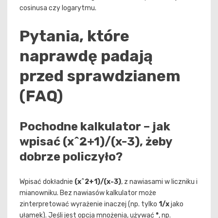
cosinusa czy logarytmu.
Pytania, które
naprawdę padają
przed sprawdzianem
(FAQ)
Pochodne kalkulator – jak
wpisać (x^2+1)/(x-3), żeby
dobrze policzyło?
Wpisać dokładnie
(x^2+1)/(x-3)
, z nawiasami w liczniku i
mianowniku. Bez nawiasów kalkulator może
zinterpretować wyrażenie inaczej (np. tylko
1/x
jako
ułamek). Jeśli jest opcja mnożenia, używać
*
, np.