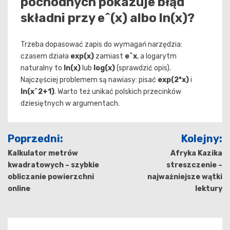
pochodnych pokazuje błąd
składni przy e^(x) albo ln(x)?
Trzeba dopasować zapis do wymagań narzędzia:
czasem działa
exp(x)
zamiast
e^x
, a logarytm
naturalny to
ln(x)
lub
log(x)
(sprawdzić opis).
Najczęściej problemem są nawiasy: pisać
exp(2*x)
i
ln(x^2+1)
. Warto też unikać polskich przecinków
dziesiętnych w argumentach.
Nawigacja
Poprzedni:
Kolejny:
wpisu
Kalkulator metrów
Afryka Kazika
kwadratowych – szybkie
streszczenie –
obliczanie powierzchni
najważniejsze wątki
online
lektury