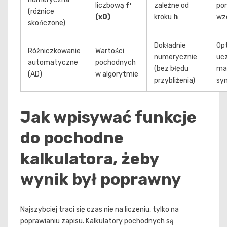
liczbową
f′
zależne od
pom
(różnice
(x0)
kroku
h
wzo
skończone)
Dokładnie
Opt
Różniczkowanie
Wartości
numerycznie
uc
automatyczne
pochodnych
(bez błędu
ma
(AD)
w algorytmie
przybliżenia)
sy
Jak wpisywać funkcje
do pochodne
kalkulatora, żeby
wynik był poprawny
Najszybciej traci się czas nie na liczeniu, tylko na
poprawianiu zapisu. Kalkulatory pochodnych są