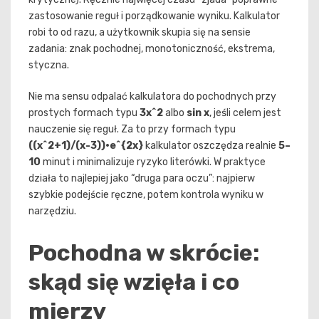
zastosowanie reguł i porządkowanie wyniku. Kalkulator
robi to od razu, a użytkownik skupia się na sensie
zadania: znak pochodnej, monotoniczność, ekstrema,
styczna.
Nie ma sensu odpalać kalkulatora do pochodnych przy
prostych formach typu
3x^2
albo
sin x
, jeśli celem jest
nauczenie się reguł. Za to przy formach typu
((x^2+1)/(x-3))·e^{2x}
kalkulator oszczędza realnie
5–
10
minut i minimalizuje ryzyko literówki. W praktyce
działa to najlepiej jako “druga para oczu”: najpierw
szybkie podejście ręczne, potem kontrola wyniku w
narzędziu.
Pochodna w skrócie:
skąd się wzięła i co
mierzy