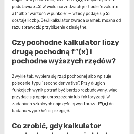
podstawia
x=2
. W wielu narzędziach jest pole “evaluate
at” albo “wartość w punkcie” — wtedy podaje się
2
i
dostaje liczbę. Jeśli kalkulator zwraca ułamek, można od
razu sprawdzić przybliżenie dziesiętne.
Czy pochodne kalkulator liczy
drugą pochodną f″(x) i
pochodne wyższych rzędów?
Zwykle tak: wybiera się rząd pochodnej albo wpisuje
polecenie typu “second derivative”. Przy długich
funkcjach wynik potrafi być bardzo rozbudowany, więc
przydaje się opcja uproszczenia lub faktoryzacji. W
zadaniach szkolnych najczęściej wystarcza
f″(x)
do
badania wypukłości i przegięć.
Co zrobić, gdy kalkulator