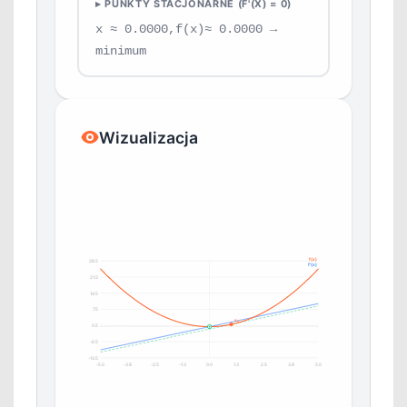
▸ PUNKTY STACJONARNE (F'(X) = 0)
x ≈ 0.0000,f(x)≈ 0.0000 →
minimum
Wizualizacja
f(x)
28.5
f'(x)
21.5
14.5
7.5
x₀
0.5
-6.5
-13.5
-5.0
-3.8
-2.5
-1.3
0.0
1.3
2.5
3.8
5.0