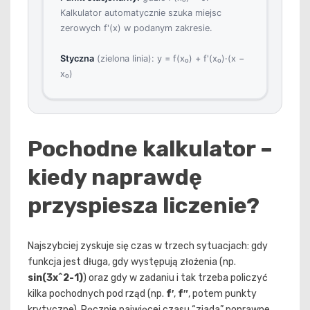
Kalkulator automatycznie szuka miejsc
zerowych f'(x) w podanym zakresie.
Styczna
(zielona linia): y = f(x₀) + f'(x₀)·(x −
x₀)
Pochodne kalkulator –
kiedy naprawdę
przyspiesza liczenie?
Najszybciej zyskuje się czas w trzech sytuacjach: gdy
funkcja jest długa, gdy występują złożenia (np.
sin(3x^2-1)
) oraz gdy w zadaniu i tak trzeba policzyć
kilka pochodnych pod rząd (np.
f′
,
f″
, potem punkty
krytyczne). Ręcznie najwięcej czasu “zjada” poprawne