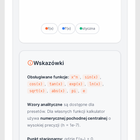
f(x)
f'(x)
styczna
Wskazówki
Obsługiwane funkcje:
,
,
x^n
sin(x)
,
,
,
,
cos(x)
tan(x)
exp(x)
ln(x)
,
,
,
sqrt(x)
abs(x)
pi
e
Wzory analityczne
są dostępne dla
presetów. Dla własnych funkcji kalkulator
używa
numerycznej pochodnej centralnej
o
wysokiej precyzji (h = 1e-7).
Punkt stacjonarny:
gdzie f'(x₀) = 0.