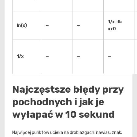
1/x
, dla
ln(x)
—
—
x>0
1/x
—
—
—
Najczęstsze błędy przy
pochodnych i jak je
wyłapać w 10 sekund
Najwięcej punktów ucieka na drobiazgach: nawias, znak,