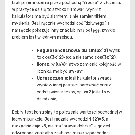
brak przemnożenia przez pochodną “środka” w złożeniu.
W praktyce da się to szybko filtrować: wynik z
kalkulatora ma być alarmem, a nie zamiennikiem
myślenia. Jeśli ręcznie wychodzi coś “dziwnego”, a
narzędzie pokazuje inny znak lub inną potęgę, zwykle
problem jest w jednym miejscu.
Reguła łańcuchowa
: dla
sin(3x^2)
wynik
to
cos(3x^2)·6x
, a nie samo
cos(3x^2)
.
Iloraz
: w
(u/v)′
łatwo zamienić kolejność w
liczniku; ma być
u′v-uv′
.
Upraszczenie
: jeśli kalkulator zwraca
wynik w innej postaci, porównać przez
podstawienie liczby, np.
x=2
(o ile to w
dziedzinie).
Dobry test kontrolny to policzenie wartości pochodnej w
jednym punkcie. Jeśli ręcznie wychodzi
f′(2)=5
, a
narzędzie daje
-5
, nie ma “prawie dobrze” — gdzieś
odwrócono znak albo zgubiono minus w pochodnej