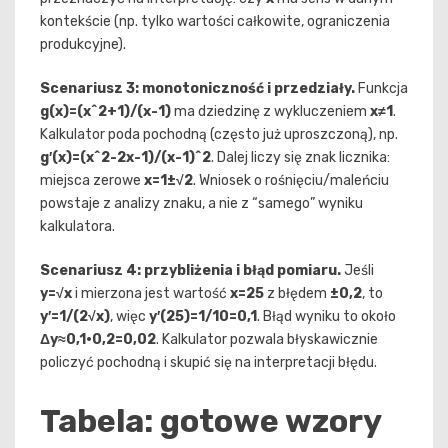
kontekście (np. tylko wartości całkowite, ograniczenia
produkcyjne).
Scenariusz 3: monotoniczność i przedziały.
Funkcja
g(x)=(x^2+1)/(x-1)
ma dziedzinę z wykluczeniem
x≠1
.
Kalkulator poda pochodną (często już uproszczoną), np.
g′(x)=(x^2-2x-1)/(x-1)^2
. Dalej liczy się znak licznika:
miejsca zerowe
x=1±√2
. Wniosek o rośnięciu/maleńciu
powstaje z analizy znaku, a nie z “samego” wyniku
kalkulatora.
Scenariusz 4: przybliżenia i błąd pomiaru.
Jeśli
y=√x
i mierzona jest wartość
x=25
z błędem
±0,2
, to
y′=1/(2√x)
, więc
y′(25)=1/10=0,1
. Błąd wyniku to około
Δy≈0,1·0,2=0,02
. Kalkulator pozwala błyskawicznie
policzyć pochodną i skupić się na interpretacji błędu.
Tabela: gotowe wzory