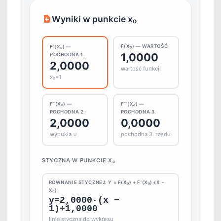
Wyniki w punkcie x₀
F(X₀) — WARTOŚĆ
F'(X₀) —
1,0000
POCHODNA 1.
2,0000
wartość funkcji
x₀=1
F”(X₀) —
F”'(X₀) —
POCHODNA 2.
POCHODNA 3.
2,0000
0,0000
wypukła ∪
pochodna 3. rzędu
STYCZNA W PUNKCIE X₀
RÓWNANIE STYCZNEJ: Y = F(X₀) + F'(X₀)·(X −
X₀)
y=2,0000·(x −
1)+1,0000
linia styczna do wykresu