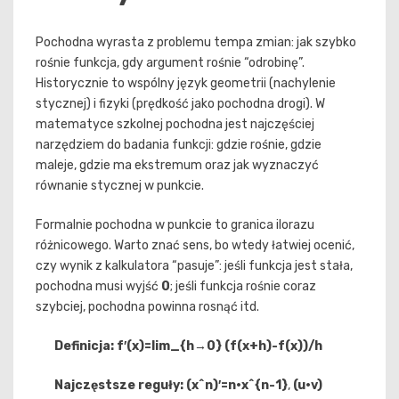
Pochodna wyrasta z problemu tempa zmian: jak szybko
rośnie funkcja, gdy argument rośnie “odrobinę”.
Historycznie to wspólny język geometrii (nachylenie
stycznej) i fizyki (prędkość jako pochodna drogi). W
matematyce szkolnej pochodna jest najczęściej
narzędziem do badania funkcji: gdzie rośnie, gdzie
maleje, gdzie ma ekstremum oraz jak wyznaczyć
równanie stycznej w punkcie.
Formalnie pochodna w punkcie to granica ilorazu
różnicowego. Warto znać sens, bo wtedy łatwiej ocenić,
czy wynik z kalkulatora “pasuje”: jeśli funkcja jest stała,
pochodna musi wyjść
0
; jeśli funkcja rośnie coraz
szybciej, pochodna powinna rosnąć itd.
Definicja:
f′(x)=lim_{h→0} (f(x+h)-f(x))/h
Najczęstsze reguły:
(x^n)′=n·x^{n-1}
,
(u·v)