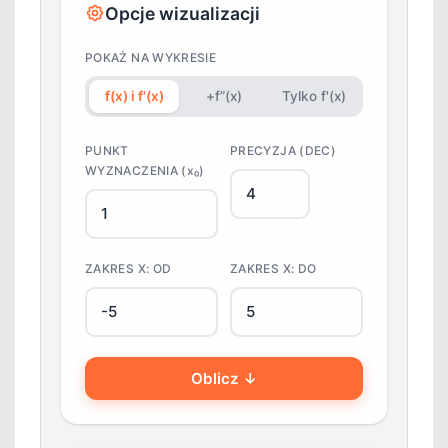
Opcje wizualizacji
POKAŻ NA WYKRESIE
f(x) i f'(x)
+f”(x)
Tylko f'(x)
PUNKT
PRECYZJA (DEC)
WYZNACZENIA (x₀)
ZAKRES X: OD
ZAKRES X: DO
Oblicz ↓