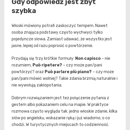
Gdy odpowiedź jest zbyt
szybka
Włoski mówiony potrafi zaskoczyć tempem. Nawet
osoba znająca podstawy często wychwyci tylko
pojedyncze słowa. Zamiast udawać, że wszystko jest
jasne, lepiej od razu poprosić o powtórzenie.
Przydają się trzy krótkie formuły:
Non capisco
– nie
rozumiem,
Può ripetere?
– czy może pan/pani
powtórzyć? oraz
Può parlare più piano?
– czy może
pan/pani mówić wolniej? Takie zdania brzmią naturalnie i
nie wywołują zakłopotania.
Dobrym rozwiązaniem jest też połączenie pytania z
gestem albo pokazaniem celu na mapie. W praktyce
rozmowa często wygląda tak: jedno włoskie zdanie, kilka
słów po angielsku, wskazanie ręką i już wiadomo, o co
chodzi. W turystycznych miejscach to codzienność.