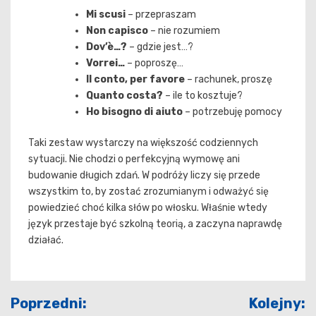
Mi scusi
– przepraszam
Non capisco
– nie rozumiem
Dov’è…?
– gdzie jest…?
Vorrei…
– poproszę…
Il conto, per favore
– rachunek, proszę
Quanto costa?
– ile to kosztuje?
Ho bisogno di aiuto
– potrzebuję pomocy
Taki zestaw wystarczy na większość codziennych
sytuacji. Nie chodzi o perfekcyjną wymowę ani
budowanie długich zdań. W podróży liczy się przede
wszystkim to, by zostać zrozumianym i odważyć się
powiedzieć choć kilka słów po włosku. Właśnie wtedy
język przestaje być szkolną teorią, a zaczyna naprawdę
działać.
Nawigacja
Poprzedni:
Kolejny: