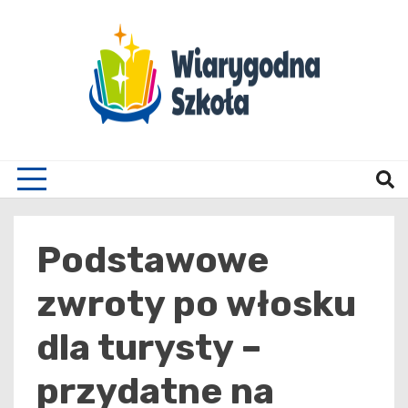
Skip
to
content
Wiary
Podstawowe
zwroty po włosku
dla turysty –
przydatne na