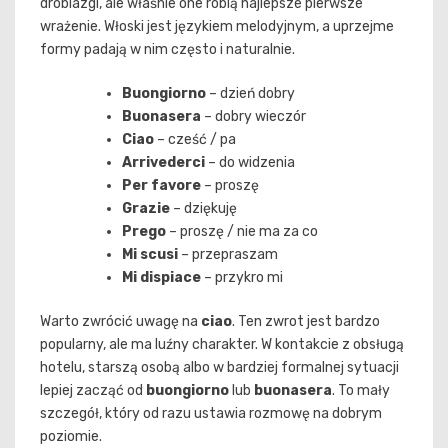
drobiazgi, ale właśnie one robią najlepsze pierwsze
wrażenie. Włoski jest językiem melodyjnym, a uprzejme
formy padają w nim często i naturalnie.
Buongiorno
– dzień dobry
Buonasera
– dobry wieczór
Ciao
– cześć / pa
Arrivederci
– do widzenia
Per favore
– proszę
Grazie
– dziękuję
Prego
– proszę / nie ma za co
Mi scusi
– przepraszam
Mi dispiace
– przykro mi
Warto zwrócić uwagę na
ciao
. Ten zwrot jest bardzo
popularny, ale ma luźny charakter. W kontakcie z obsługą
hotelu, starszą osobą albo w bardziej formalnej sytuacji
lepiej zacząć od
buongiorno
lub
buonasera
. To mały
szczegół, który od razu ustawia rozmowę na dobrym
poziomie.