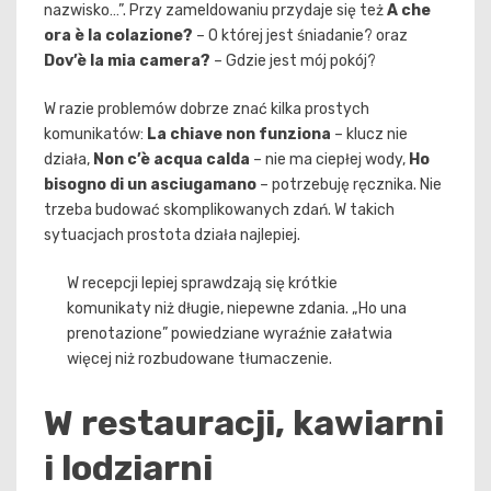
nazwisko…”. Przy zameldowaniu przydaje się też
A che
ora è la colazione?
– O której jest śniadanie? oraz
Dov’è la mia camera?
– Gdzie jest mój pokój?
W razie problemów dobrze znać kilka prostych
komunikatów:
La chiave non funziona
– klucz nie
działa,
Non c’è acqua calda
– nie ma ciepłej wody,
Ho
bisogno di un asciugamano
– potrzebuję ręcznika. Nie
trzeba budować skomplikowanych zdań. W takich
sytuacjach prostota działa najlepiej.
W recepcji lepiej sprawdzają się krótkie
komunikaty niż długie, niepewne zdania. „Ho una
prenotazione” powiedziane wyraźnie załatwia
więcej niż rozbudowane tłumaczenie.
W restauracji, kawiarni
i lodziarni