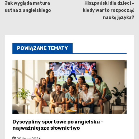
wpisu
Jak wygląda matura
Hiszpański dla dzieci –
ustna z angielskiego
kiedy warto rozpocząć
naukę języka?
POWIĄZANE TEMATY
Dyscypliny sportowe po angielsku –
najważniejsze słownictwo
20 lipca 2026