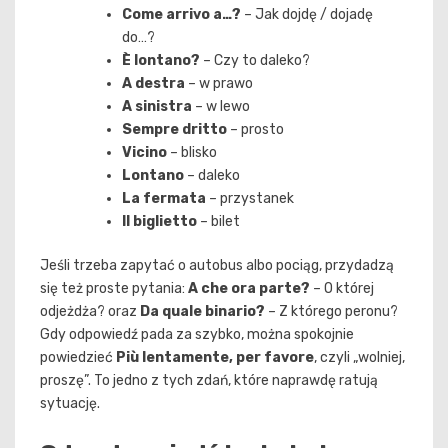
Come arrivo a…?
– Jak dojdę / dojadę
do…?
È lontano?
– Czy to daleko?
A destra
– w prawo
A sinistra
– w lewo
Sempre dritto
– prosto
Vicino
– blisko
Lontano
– daleko
La fermata
– przystanek
Il biglietto
– bilet
Jeśli trzeba zapytać o autobus albo pociąg, przydadzą
się też proste pytania:
A che ora parte?
– O której
odjeżdża? oraz
Da quale binario?
– Z którego peronu?
Gdy odpowiedź pada za szybko, można spokojnie
powiedzieć
Più lentamente, per favore
, czyli „wolniej,
proszę”. To jedno z tych zdań, które naprawdę ratują
sytuację.