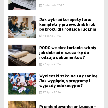
3 sierpnia 2026
Jak wybrać korepetytora:
kompletny przewodnik krok
po kroku dla rodzica i ucznia
31 lipca 2026
RODO w sekretariacie szkoły –
jak dobrać niszczarkę do
rodzaju dokumentów?
27 lipca 2026
Wycieczki szkolne za granicę.
Jak wyglądają programy i
wyjazdy edukacyjne?
27 lipca 2026
Promieniowanie jonizujące –