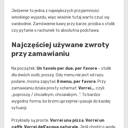
Jedzenie to jedna z największych przyjemności
włoskiego wyjazdu, więc właśnie tutaj warto czuć się
swobodnie. Zamówienie kawy przy barze, prośba o stolik
czy pytanie o rachunek to absolutna podstawa.
Najczęściej używane zwroty
przy zamawianiu
Na początek:
Un tavolo per due, per favore
– stolik
dla dwóch osób, proszę. Gdy menu nie jest od razu
podane, można zapytać
Il menu, per favore
. Przy
zamawianiu działa prosty schemat:
Vorrei…
, czyli
„poproszę / chciałbym, chciałabym…”. To bardzo
wygodna forma, bo brzmi uprzejmie i pasuje do każdej
sytuacji.
Przykłady są proste:
Vorrei una pizza
,
Vorrei un
caffè
,
Vorrei dell’acqua naturale
. Jeśli chodzi o wodę,