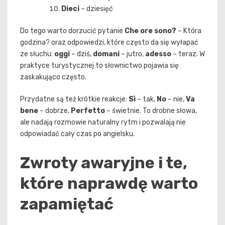
Dieci
– dziesięć
Do tego warto dorzucić pytanie
Che ore sono?
– Która
godzina? oraz odpowiedzi, które często da się wyłapać
ze słuchu:
oggi
– dziś,
domani
– jutro,
adesso
– teraz. W
praktyce turystycznej to słownictwo pojawia się
zaskakująco często.
Przydatne są też krótkie reakcje:
Sì
– tak,
No
– nie,
Va
bene
– dobrze,
Perfetto
– świetnie. To drobne słowa,
ale nadają rozmowie naturalny rytm i pozwalają nie
odpowiadać cały czas po angielsku.
Zwroty awaryjne i te,
które naprawdę warto
zapamiętać