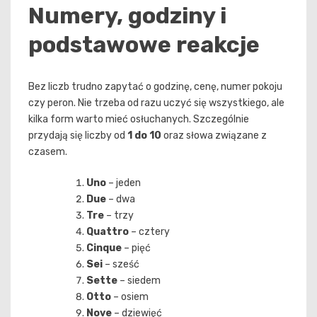
Numery, godziny i
podstawowe reakcje
Bez liczb trudno zapytać o godzinę, cenę, numer pokoju
czy peron. Nie trzeba od razu uczyć się wszystkiego, ale
kilka form warto mieć osłuchanych. Szczególnie
przydają się liczby od
1 do 10
oraz słowa związane z
czasem.
Uno
– jeden
Due
– dwa
Tre
– trzy
Quattro
– cztery
Cinque
– pięć
Sei
– sześć
Sette
– siedem
Otto
– osiem
Nove
– dziewięć