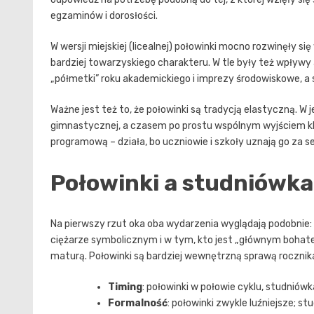
egzaminów i dorosłości.
W wersji miejskiej (licealnej) połowinki mocno rozwinęły si
bardziej towarzyskiego charakteru. W tle były też wpływy
„półmetki” roku akademickiego i imprezy środowiskowe, a 
Ważne jest też to, że połowinki są tradycją elastyczną. W 
gimnastycznej, a czasem po prostu wspólnym wyjściem kl
programową – działa, bo uczniowie i szkoły uznają go za 
Połowinki a studniówka
Na pierwszy rzut oka oba wydarzenia wyglądają podobnie: m
ciężarze symbolicznym i w tym, kto jest „głównym bohate
maturą. Połowinki są bardziej wewnętrzną sprawą rocznik
Timing
: połowinki w połowie cyklu, studniówk
Formalność
: połowinki zwykle luźniejsze; s