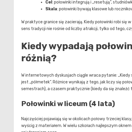
Cel
: połowinki integrują i „resetują”, studn
Skala
: połowinki bywają klasowe lub roczni
W praktyce granice się zacierają. Kiedy połowinki robi się 
sens tradycji nie rośnie od liczby atrakcji, tylko od tego, 
Kiedy wypadają połowink
różnią?
W internetowych dyskusjach ciągle wraca pytanie: „Kiedy s
jest „półmetek”. Różnice wynikają z tego, jak liczy się po
semestrach), a czasem praktycznie (kiedy da się znaleźć t
Połowinki w liceum (4 lata)
Najczęściej pojawiają się w okolicach połowy trzeciej kla
wyścig z materiałem. W wielu szkołach najlepszym oknem