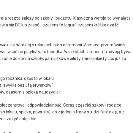
ała reszta zależy od szkoły i budżetu. Klasyczna wersja to wynajęta
ojawia się DJ lub zespół, czasem fotograf, czasem krótka część
winki są bardziej o relacjach niż o ceremonii. Zamiast przemówień
sowe, wspólne playlisty, fotobudka. W szkołach z mocną tradycją bywa
zanie do końca szkoły, pamiątkowe bilety, mini-ankiety „co już za
go rocznika, często w lokalu.
a, zwykle bez „fajerwerków”.
y, czasem z opieką nauczycieli.
eczeństwo i odpowiedzialność. Coraz częściej szkoły i rodzice
 lokalu, opieka, powroty), co z jednej strony studzi fantazję, a z
zniszczyć całą ideę.