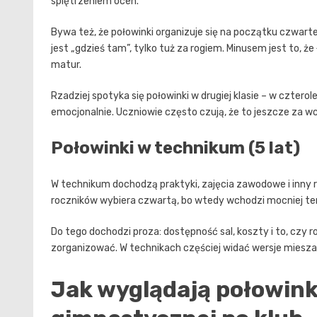
spiętrzeniem ocen.
Bywa też, że połowinki organizuje się na początku czwarte
jest „gdzieś tam”, tylko tuż za rogiem. Minusem jest to, 
matur.
Rzadziej spotyka się połowinki w drugiej klasie – w czte
emocjonalnie. Uczniowie często czują, że to jeszcze za 
Połowinki w technikum (5 lat)
W technikum dochodzą praktyki, zajęcia zawodowe i inny r
roczników wybiera czwartą, bo wtedy wchodzi mocniej t
Do tego dochodzi proza: dostępność sal, koszty i to, czy 
zorganizować. W technikach częściej widać wersje mieszane
Jak wyglądają połowinki 