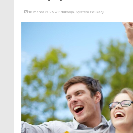
18 marca 2026
w
Edukacja
,
System Edukacji