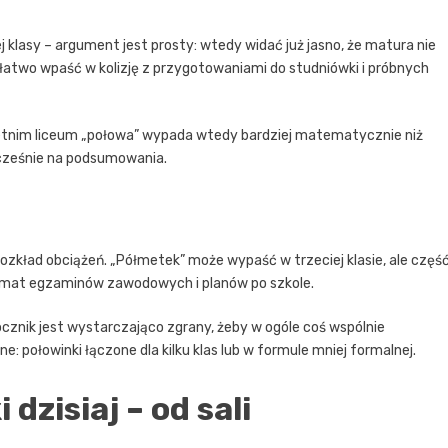
j klasy – argument jest prosty: wtedy widać już jasno, że matura nie
że łatwo wpaść w kolizję z przygotowaniami do studniówki i próbnych
roletnim liceum „połowa” wypada wtedy bardziej matematycznie niż
wcześnie na podsumowania.
ozkład obciążeń. „Półmetek” może wypaść w trzeciej klasie, ale częś
emat egzaminów zawodowych i planów po szkole.
rocznik jest wystarczająco zgrany, żeby w ogóle coś wspólnie
: połowinki łączone dla kilku klas lub w formule mniej formalnej.
dzisiaj – od sali