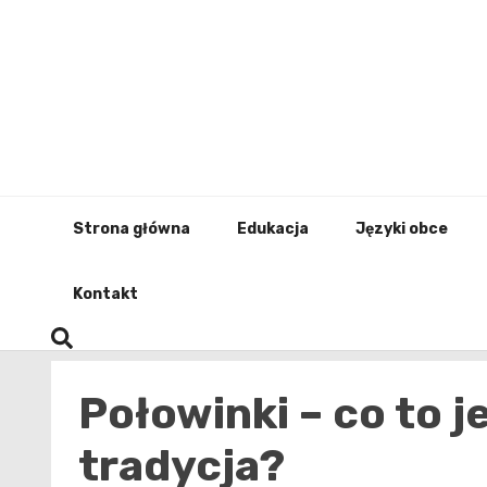
Skip
to
content
Strona główna
Edukacja
Języki obce
Kontakt
Połowinki – co to je
tradycja?