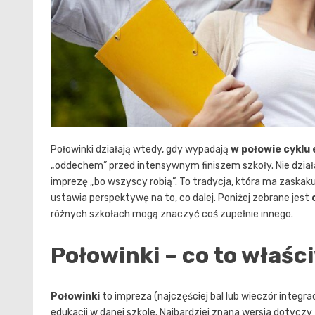
Połowinki działają wtedy, gdy wypadają
w połowie cyklu
„oddechem” przed intensywnym finiszem szkoły. Nie działaj
imprezę „bo wszyscy robią”. To tradycja, która ma zaskak
ustawia perspektywę na to, co dalej. Poniżej zebrane jest
różnych szkołach mogą znaczyć coś zupełnie innego.
Połowinki – co to właści
Połowinki
to impreza (najczęściej bal lub wieczór integ
edukacji w danej szkole. Najbardziej znana wersja dotyczy