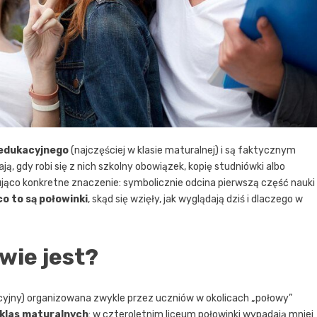
 edukacyjnego
(najczęściej w klasie maturalnej) i są faktycznym
ą, gdy robi się z nich szkolny obowiązek, kopię studniówki albo
ująco konkretne znaczenie: symbolicznie odcina pierwszą część nauki 
co to są połowinki
, skąd się wzięły, jak wyglądają dziś i dlaczego w
wie jest?
racyjny) organizowana zwykle przez uczniów w okolicach „połowy”
klas maturalnych
: w czteroletnim liceum połowinki wypadają mniej