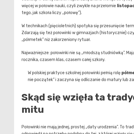
więcej w połowie nauki, czyli zwykle na przełomie
listopa
tego, jak szkoła liczy „połowę”).
W technikach (pięcioletnich) spotyka się przesunięcie termi
Zdarzają się też połowinki w gimnazjach (historycznie) cz
„półmetek” niż zakorzeniony rytuał.
Najważniejsze: połowinki nie są „młodszą studniówką”. Mają 
rocznika, czasem klas, czasem całej szkoły.
W polskiej praktyce szkolnej połowinki pełnią rolę
półm
nie początek” i zaczyna się odliczanie do matury lub z
Skąd się wzięła ta trady
mitu
Połowinki nie mają jednej, prostej „daty urodzenia”. To tra
odpowiedź na potrzebę podobną do tej, z której wzięły się