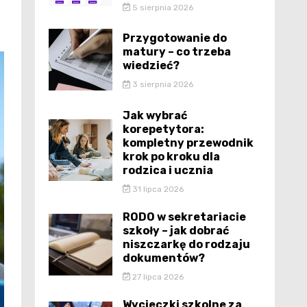
5 sierpnia 2026
Przygotowanie do
matury – co trzeba
wiedzieć?
3 sierpnia 2026
Jak wybrać
korepetytora:
kompletny przewodnik
krok po kroku dla
rodzica i ucznia
31 lipca 2026
RODO w sekretariacie
szkoły – jak dobrać
niszczarkę do rodzaju
dokumentów?
27 lipca 2026
Wycieczki szkolne za