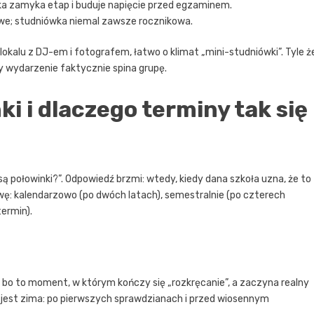
iówka zamyka etap i buduje napięcie przed egzaminem.
kowe; studniówka niemal zawsze rocznikowa.
w lokalu z DJ-em i fotografem, łatwo o klimat „mini-studniówki”. Tyle ż
czy wydarzenie faktycznie spina grupę.
i i dlaczego terminy tak się
ą połowinki?”. Odpowiedź brzmi: wtedy, kiedy dana szkoła uzna, że to
łowę: kalendarzowo (po dwóch latach), semestralnie (po czterech
ermin).
sy, bo to moment, w którym kończy się „rozkręcanie”, a zaczyna realny
 jest zima: po pierwszych sprawdzianach i przed wiosennym