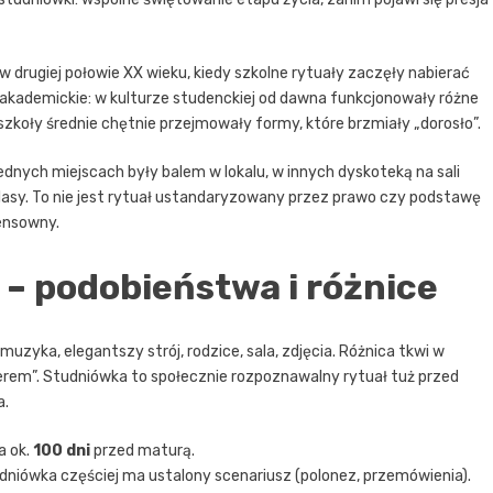
ę w drugiej połowie XX wieku, kiedy szkolne rytuały zaczęły nabierać
 akademickie: w kulturze studenckiej od dawna funkcjonowały różne
szkoły średnie chętnie przejmowały formy, które brzmiały „dorosło”.
jednych miejscach były balem w lokalu, w innych dyskoteką na sali
asy. To nie jest rytuał ustandaryzowany przez prawo czy podstawę
sensowny.
 – podobieństwa i różnice
uzyka, elegantszy strój, rodzice, sala, zdjęcia. Różnica tkwi w
rem”. Studniówka to społecznie rozpoznawalny rytuał tuż przed
a.
a ok.
100 dni
przed maturą.
tudniówka częściej ma ustalony scenariusz (polonez, przemówienia).