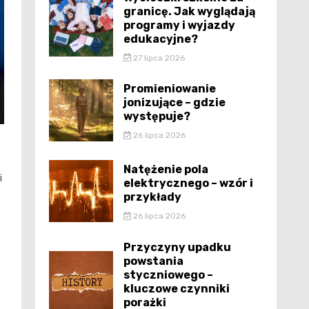
granicę. Jak wyglądają
programy i wyjazdy
edukacyjne?
27 lipca 2026
Promieniowanie
jonizujące – gdzie
występuje?
26 lipca 2026
Natężenie pola
i
elektrycznego – wzór i
przykłady
26 lipca 2026
Przyczyny upadku
powstania
styczniowego –
kluczowe czynniki
porażki