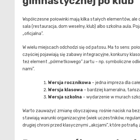
gimnastycznej po klub
Współczesne połowinki mają kilka stałych elementów, ale c
sala (restauracja, dom weselny, klub) albo szkolna aula. P
„oficjalna”.
W wielu miejscach odchodzi się od patosu. Ma to sens: poło
częściej pojawiają się zabawy integracyjne, konkursy kla
też element „półmetkowego” żartu – np. symboliczne odlic
nami”.
Wersja rocznikowa
– jedna impreza dla całe
Wersja klasowa
– bardziej kameralna, tańsz
Wersja szkolna
– wydarzenie w murach szkoł
Warto zauważyć zmianę obyczajową: rośnie nacisk na bezpi
stawiają warunki organizacyjne (wiek uczestników, regulamin
drugiej chroni przed klasycznymi „akcjami”, które potrafią 