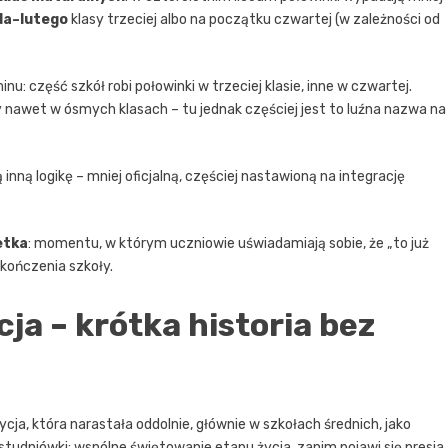
da–lutego
klasy trzeciej albo na początku czwartej (w zależności od
nu: część szkół robi połowinki w trzeciej klasie, inne w czwartej.
y nawet w ósmych klasach – tu jednak częściej jest to luźna nazwa na
inną logikę – mniej oficjalną, częściej nastawioną na integrację
etka
: momentu, w którym uczniowie uświadamiają sobie, że „to już
akończenia szkoły.
cja – krótka historia bez
dycja, która narastała oddolnie, głównie w szkołach średnich, jako
 studniówki: wspólne świętowanie etapu życia, zanim pojawi się presja