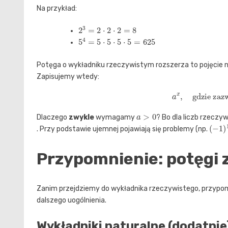
Na przykład:
2
3
=
2
⋅
2
⋅
2
=
8
5
4
=
5
⋅
5
⋅
5
⋅
5
=
625
Potęga o wykładniku rzeczywistym rozszerza to pojęcie n
Zapisujemy wtedy:
a
x
,
gdzie zaz
a
>
0
Dlaczego
zwykle
wymagamy
? Bo dla liczb rzeczy
(
−
1
)
1
. Przy podstawie ujemnej pojawiają się problemy (np.
Przypomnienie: potęgi 
Zanim przejdziemy do wykładnika rzeczywistego, przypomn
dalszego uogólnienia.
Wykładniki naturalne (dodatnie