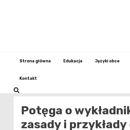
Skip
to
content
Strona główna
Edukacja
Języki obce
Kontakt
Potęga o wykładni
zasady i przykłady