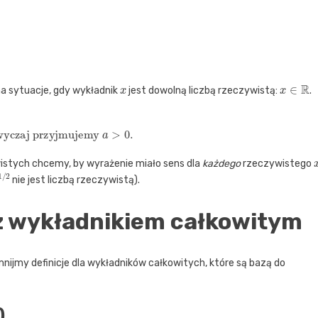
x
x
∈
R
a sytuacje, gdy wykładnik
jest dowolną liczbą rzeczywistą:
.
wyczaj przyjmujemy
a
>
0.
wistych chcemy, by wyrażenie miało sens dla
każdego
rzeczywistego
/
2
nie jest liczbą rzeczywistą).
z wykładnikiem całkowitym
ijmy definicje dla wykładników całkowitych, które są bazą do
)