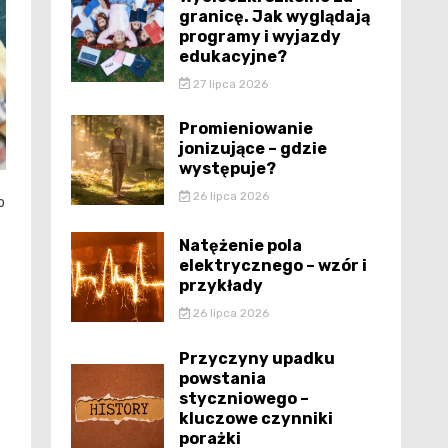
granicę. Jak wyglądają
programy i wyjazdy
edukacyjne?
27 lipca 2026
Promieniowanie
jonizujące – gdzie
występuje?
26 lipca 2026
o
Natężenie pola
elektrycznego – wzór i
przykłady
26 lipca 2026
Przyczyny upadku
powstania
styczniowego –
kluczowe czynniki
porażki