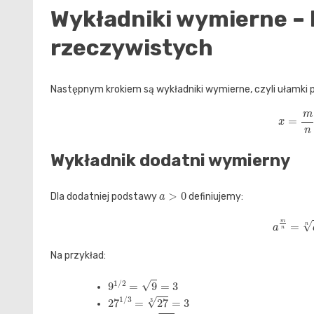
Wykładniki wymierne –
rzeczywistych
Następnym krokiem są wykładniki wymierne, czyli ułamki p
x
=
Wykładnik dodatni wymierny
a
>
0
Dla dodatniej podstawy
definiujemy:
a
m
n
Na przykład:
9
1
/
2
=
9
=
3
27
1
/
3
=
27
3
=
3