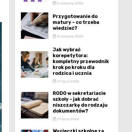
5 sierpnia 2026
Przygotowanie do
matury – co trzeba
wiedzieć?
3 sierpnia 2026
Jak wybrać
korepetytora:
kompletny przewodnik
krok po kroku dla
rodzica i ucznia
31 lipca 2026
RODO w sekretariacie
szkoły – jak dobrać
niszczarkę do rodzaju
dokumentów?
27 lipca 2026
Wycieczki szkolne za