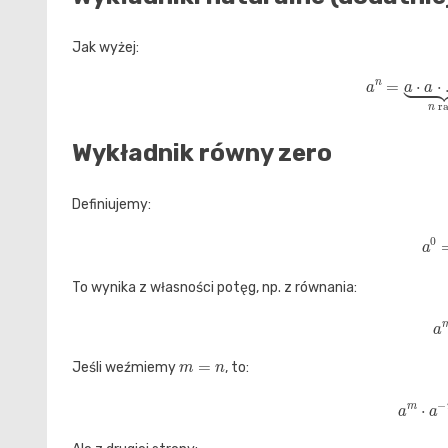
Jak wyżej:
a
n
=
a
⋅
a
⋅
…
⋅
Wykładnik równy zero
Definiujemy:
a
To wynika z własności potęg, np. z równania:
a
m
=
n
Jeśli weźmiemy
, to:
a
m
⋅
a
−