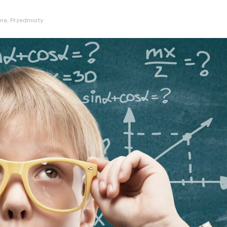
ne
,
Przedmioty