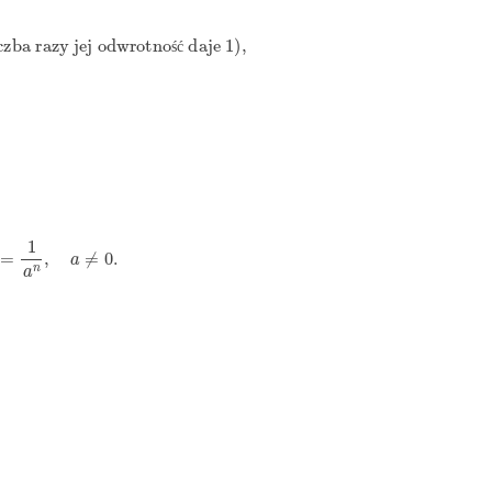
ba razy jej odwrotność daje 1
)
,
ś
ć
−
n
=
1
a
n
,
a
≠
0.