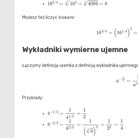
16
3
/
4
=
16
3
4
=
4096
4
=
8
Możesz też liczyć
krokami
:
16
3
/
4
=
(
16
1
/
4
Wykładniki wymierne ujemne
Łączymy definicję ułamka z definicją wykładnika ujemnego
a
−
m
n
=
Przykłady:
4
−
1
/
2
=
1
4
1
/
2
=
1
2
8
−
2
/
3
=
1
8
2
/
3
=
1
(
8
3
)
2
=
1
2
2
=
1
4