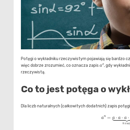
Potęgi o wykładniku rzeczywistym pojawiają się bardzo c
a
x
więc dobrze zrozumieć, co oznacza zapis
, gdy wykładn
rzeczywistą.
Co to jest potęga o wy
Dla liczb naturalnych (całkowitych dodatnich) zapis potęgi 
a
n
=
a
⋅
a
⋅
a
⋅
…
⋅