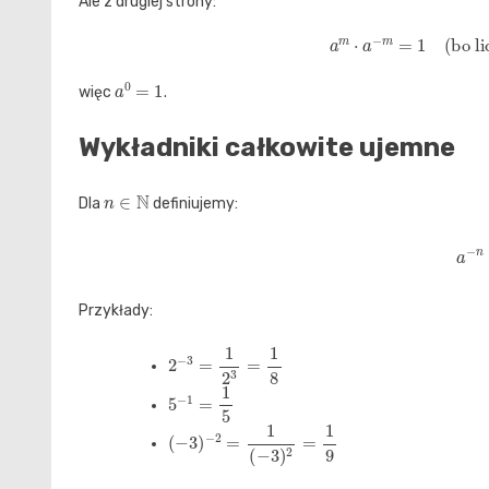
Ale z drugiej strony:
a
m
⋅
a
−
m
=
1
(
bo licz
a
0
=
1
więc
.
Wykładniki całkowite ujemne
n
∈
N
Dla
definiujemy:
a
Przykłady:
2
−
3
=
1
2
3
=
1
8
5
−
1
=
1
5
(
−
3
)
−
2
=
1
(
−
3
)
2
=
1
9