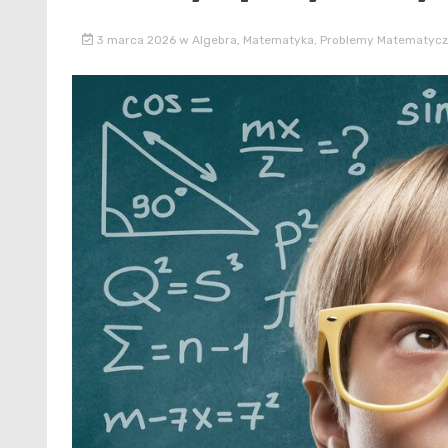
3 marca 2026
w
Algebra
,
Matematyka
,
Problemy Matematycz