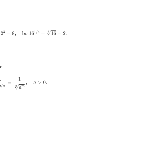
)
3
=
2
3
=
8
,
bo
16
1
/
4
=
16
4
=
2.
:
1
a
m
/
n
=
1
a
m
n
,
a
>
0.