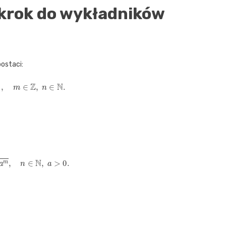
 krok do wykładników
ostaci:
m
n
,
m
∈
Z
,
n
∈
N
.
=
a
m
n
,
n
∈
N
,
a
>
0.