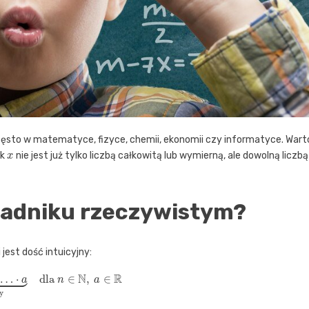
zęsto w matematyce, fizyce, chemii, ekonomii czy informatyce. Wart
x
ik
nie jest już tylko liczbą całkowitą lub wymierną, ale dowolną liczbą
kładniku rzeczywistym?
jest dość intuicyjny:
a
⏟
n
razy
dla
n
∈
N
,
a
∈
R