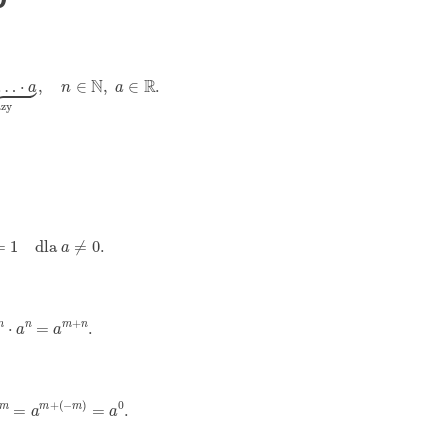
a
⏟
n
razy
,
n
∈
N
,
a
∈
R
.
0
=
1
dla
a
≠
0.
m
⋅
a
n
=
a
m
+
n
.
m
=
a
m
+
(
−
m
)
=
a
0
.