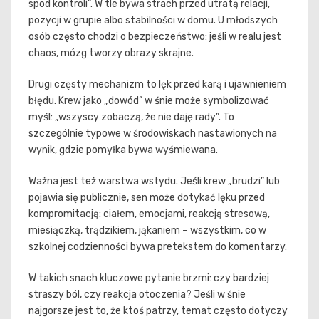
spod kontroli”. W tle bywa strach przed utratą relacji,
pozycji w grupie albo stabilności w domu. U młodszych
osób często chodzi o bezpieczeństwo: jeśli w realu jest
chaos, mózg tworzy obrazy skrajne.
Drugi częsty mechanizm to lęk przed karą i ujawnieniem
błędu. Krew jako „dowód” w śnie może symbolizować
myśl: „wszyscy zobaczą, że nie daję rady”. To
szczególnie typowe w środowiskach nastawionych na
wynik, gdzie pomyłka bywa wyśmiewana.
Ważna jest też warstwa wstydu. Jeśli krew „brudzi” lub
pojawia się publicznie, sen może dotykać lęku przed
kompromitacją: ciałem, emocjami, reakcją stresową,
miesiączką, trądzikiem, jąkaniem – wszystkim, co w
szkolnej codzienności bywa pretekstem do komentarzy.
W takich snach kluczowe pytanie brzmi: czy bardziej
straszy ból, czy reakcja otoczenia? Jeśli w śnie
najgorsze jest to, że ktoś patrzy, temat często dotyczy