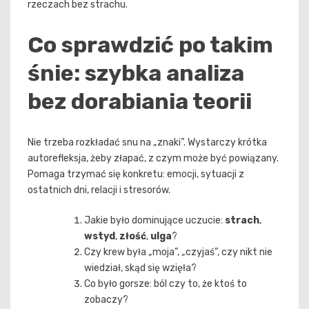
rzeczach bez strachu.
Co sprawdzić po takim
śnie: szybka analiza
bez dorabiania teorii
Nie trzeba rozkładać snu na „znaki”. Wystarczy krótka
autorefleksja, żeby złapać, z czym może być powiązany.
Pomaga trzymać się konkretu: emocji, sytuacji z
ostatnich dni, relacji i stresorów.
Jakie było dominujące uczucie:
strach
,
wstyd
,
złość
,
ulga
?
Czy krew była „moja”, „czyjaś”, czy nikt nie
wiedział, skąd się wzięła?
Co było gorsze: ból czy to, że ktoś to
zobaczy?