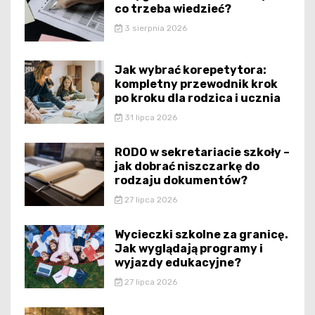
co trzeba wiedzieć?
3 sierpnia 2026
Jak wybrać korepetytora:
kompletny przewodnik krok
po kroku dla rodzica i ucznia
31 lipca 2026
RODO w sekretariacie szkoły –
jak dobrać niszczarkę do
rodzaju dokumentów?
27 lipca 2026
Wycieczki szkolne za granicę.
Jak wyglądają programy i
wyjazdy edukacyjne?
27 lipca 2026