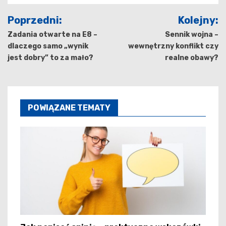
Nawigacja
Poprzedni:
Kolejny:
wpisu
Zadania otwarte na E8 –
Sennik wojna –
dlaczego samo „wynik
wewnętrzny konflikt czy
jest dobry” to za mało?
realne obawy?
POWIĄZANE TEMATY