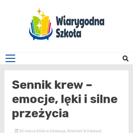
Skip
to
content
Wiary
Sennik krew –
emocje, lęki i silne
przeżycia
30 marca 2026
w
Edukacja
,
Równość W Edukacji