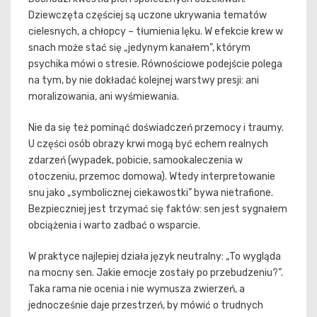
Dziewczęta częściej są uczone ukrywania tematów
cielesnych, a chłopcy – tłumienia lęku. W efekcie krew w
snach może stać się „jedynym kanałem”, którym
psychika mówi o stresie. Równościowe podejście polega
na tym, by nie dokładać kolejnej warstwy presji: ani
moralizowania, ani wyśmiewania.
Nie da się też pominąć doświadczeń przemocy i traumy.
U części osób obrazy krwi mogą być echem realnych
zdarzeń (wypadek, pobicie, samookaleczenia w
otoczeniu, przemoc domowa). Wtedy interpretowanie
snu jako „symbolicznej ciekawostki” bywa nietrafione.
Bezpieczniej jest trzymać się faktów: sen jest sygnałem
obciążenia i warto zadbać o wsparcie.
W praktyce najlepiej działa język neutralny: „To wygląda
na mocny sen. Jakie emocje zostały po przebudzeniu?”.
Taka rama nie ocenia i nie wymusza zwierzeń, a
jednocześnie daje przestrzeń, by mówić o trudnych