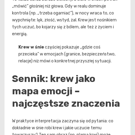
„mówić” głośniej niż głowa. Gdy w realu dominuje
kontrola (np. „trzeba ogarniać”), w nocy wraca to, co
wypchnięte: lęk, złość, wstyd, żal. Krew jest nośnikiem
tych uczuć, bo kojarzy się z bólem, ale też z życiem i
energią.
Krew w śnie
częściej pokazuje „gdzie coś
przecieka” w emocjach (granice, bezpieczeństwo,
relacje) niż mówi o konkretnej przyszłej sytuacji.
Sennik: krew jako
mapa emocji –
najczęstsze znaczenia
W praktyce interpretacja zaczyna się od pytania: co
dokładnie w śnie robi krew i jakie uczucie temu
towarzyszy? Ten sam obraz (np. plama krwi) może