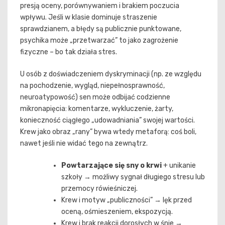
presją oceny, porównywaniem i brakiem poczucia
wpływu. Jeśli w klasie dominuje straszenie
sprawdzianem, a błędy są publicznie punktowane,
psychika może „przetwarzać” to jako zagrożenie
fizyczne – bo tak działa stres.
U osób z doświadczeniem dyskryminacji (np. ze względu
na pochodzenie, wygląd, niepełnosprawność,
neuroatypowość) sen może odbijać codzienne
mikronapięcia: komentarze, wykluczenie, żarty,
konieczność ciągłego „udowadniania” swojej wartości.
Krew jako obraz „rany” bywa wtedy metaforą: coś boli,
nawet jeśli nie widać tego na zewnątrz.
Powtarzające się sny o krwi
+ unikanie
szkoły → możliwy sygnał długiego stresu lub
przemocy rówieśniczej.
Krew i motyw „publiczności” → lęk przed
oceną, ośmieszeniem, ekspozycją.
Krew i brak reakcji dorosłych w śnie →