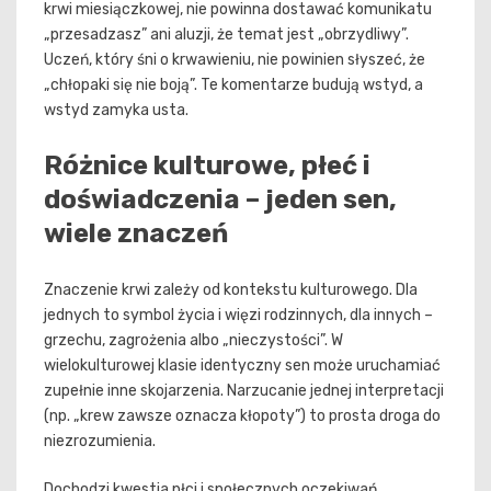
krwi miesiączkowej, nie powinna dostawać komunikatu
„przesadzasz” ani aluzji, że temat jest „obrzydliwy”.
Uczeń, który śni o krwawieniu, nie powinien słyszeć, że
„chłopaki się nie boją”. Te komentarze budują wstyd, a
wstyd zamyka usta.
Różnice kulturowe, płeć i
doświadczenia – jeden sen,
wiele znaczeń
Znaczenie krwi zależy od kontekstu kulturowego. Dla
jednych to symbol życia i więzi rodzinnych, dla innych –
grzechu, zagrożenia albo „nieczystości”. W
wielokulturowej klasie identyczny sen może uruchamiać
zupełnie inne skojarzenia. Narzucanie jednej interpretacji
(np. „krew zawsze oznacza kłopoty”) to prosta droga do
niezrozumienia.
Dochodzi kwestia płci i społecznych oczekiwań.