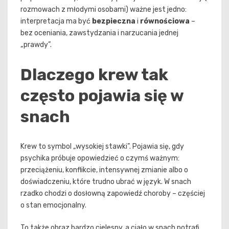
rozmowach z młodymi osobami) ważne jest jedno:
interpretacja ma być
bezpieczna
i
równościowa
–
bez oceniania, zawstydzania i narzucania jednej
„prawdy”.
Dlaczego krew tak
często pojawia się w
snach
Krew to symbol „wysokiej stawki”. Pojawia się, gdy
psychika próbuje opowiedzieć o czymś ważnym:
przeciążeniu, konflikcie, intensywnej zmianie albo o
doświadczeniu, które trudno ubrać w język. W snach
rzadko chodzi o dosłowną zapowiedź choroby – częściej
o stan emocjonalny.
To także obraz bardzo cielesny, a ciało w snach potrafi