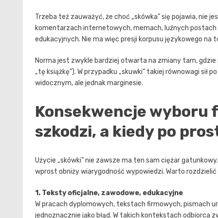
Trzeba też zauważyć, że choć „skówka” się pojawia, nie j
komentarzach internetowych, memach, luźnych postach – 
edukacyjnych. Nie ma więc presji korpusu językowego na to
Norma jest zwykle bardziej otwarta na zmiany tam, gdzie r
„tę książkę”). W przypadku „skuwki” takiej równowagi sił 
widocznym, ale jednak marginesie.
Konsekwencje wyboru f
szkodzi, a kiedy po pros
Użycie „skówki” nie zawsze ma ten sam ciężar gatunkowy.
wprost obniży wiarygodność wypowiedzi. Warto rozdzielić 
1. Teksty oficjalne, zawodowe, edukacyjne
W pracach dyplomowych, tekstach firmowych, pismach u
jednoznacznie jako błąd. W takich kontekstach odbiorca z