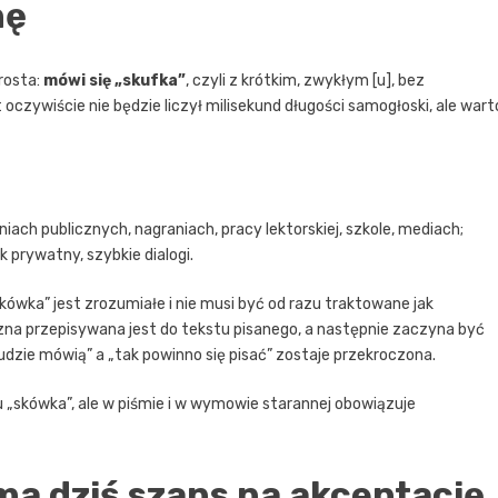
nę
rosta:
mówi się „skufka”
, czyli z krótkim, zwykłym [u], bez
t oczywiście nie będzie liczył milisekund długości samogłoski, ale wart
ach publicznych, nagraniach, pracy lektorskiej, szkole, mediach;
 prywatny, szybkie dialogi.
kówka” jest zrozumiałe i nie musi być od razu traktowane jak
na przepisywana jest do tekstu pisanego, a następnie zaczyna być
udzie mówią” a „tak powinno się pisać” zostaje przekroczona.
„skówka”, ale w piśmie i w wymowie starannej obowiązuje
ma dziś szans na akceptację