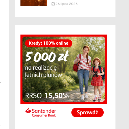
26 lipca 2026
w
ę