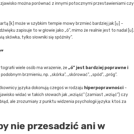
 To zjawisko można porównać z innymi potocznymi przestawieniami czy
wartą [k] może w szybkim tempie mowy brzmieć bardziej jak [u̹] –
więku zapisuje to w głowie jako „ó”, mimo że realnie jest to nadal [u].
skówka, tylko słowniki się spóźniły”.
”
rtografii wiele osób ma wrażenie, że
„ó” jest bardziej poprawne i
 podobnym brzmieniu, np. „skórka”, „skórować”, „spód”, „próg”.
tkownicy języka dokonują czegoś w rodzaju
hiperpoprawności
–
zjawisko widać w takich słowach jak „wziąść” (zamiast „wziąć”) czy
o błąd, ale zrozumiały z punktu widzenia psychologii języka: ktoś za
y nie przesadzić ani w