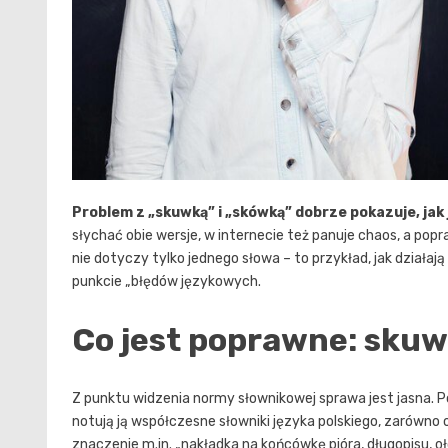
Problem z „skuwką” i „skówką” dobrze pokazuje, jak
słychać obie wersje, w internecie też panuje chaos, a popra
nie dotyczy tylko jednego słowa – to przykład, jak działaj
punkcie „błędów językowych.
Co jest poprawne: sku
Z punktu widzenia normy słownikowej sprawa jest jasna.
notują ją współczesne słowniki języka polskiego, zarówno 
znaczenie m.in. „nakładka na końcówkę pióra, długopisu, o