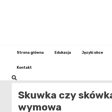
Skip
to
content
Strona główna
Edukacja
Języki obce
Kontakt
Skuwka czy skówka
wymowa