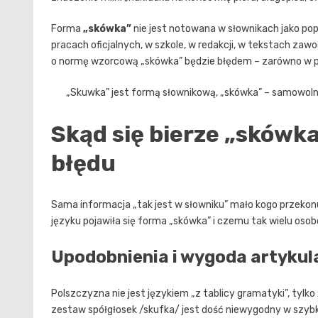
Forma
„skówka”
nie jest notowana w słownikach jako pop
pracach oficjalnych, w szkole, w redakcji, w tekstach za
o normę wzorcową „skówka” będzie błędem – zarówno w pi
„Skuwka” jest formą słownikową, „skówka” – samowoln
Skąd się bierze „skówk
błędu
Sama informacja „tak jest w słowniku” mało kogo przekonu
języku pojawiła się forma „skówka” i czemu tak wielu osob
Upodobnienia i wygoda artykul
Polszczyzna nie jest językiem „z tablicy gramatyki”, tyl
zestaw spółgłosek /skufka/ jest dość niewygodny w szy