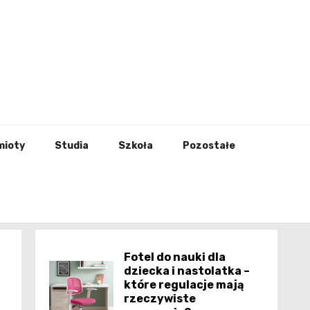
godna
mioty
Studia
Szkoła
Pozostałe
Fotel do nauki dla
dziecka i nastolatka –
które regulacje mają
rzeczywiste