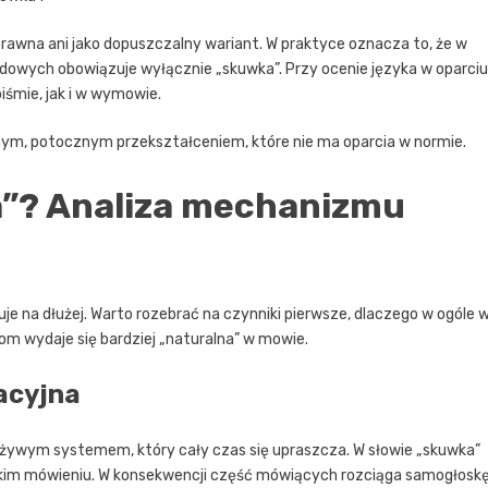
rawna ani jako dopuszczalny wariant. W praktyce oznacza to, że w
wodowych obowiązuje wyłącznie „skuwka”. Przy ocenie języka w oparciu
śmie, jak i w wymowie.
ym, potocznym przekształceniem, które nie ma oparcia w normie.
a”? Analiza mechanizmu
je na dłużej. Warto rozebrać na czynniki pierwsze, dlaczego w ogóle 
om wydaje się bardziej „naturalna” w mowie.
acyjna
ko żywym systemem, który cały czas się upraszcza. W słowie „skuwka”
bkim mówieniu. W konsekwencji część mówiących rozciąga samogłosk