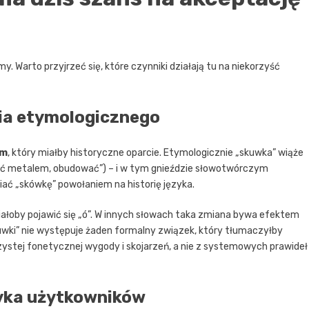
y. Warto przyjrzeć się, które czynniki działają tu na niekorzyść
nia etymologicznego
em
, który miałby historyczne oparcie. Etymologicznie „skuwka” wiąże
lić metalem, obudować”) – i w tym gnieździe słowotwórczym
niać „skówkę” powołaniem na historię języka.
miałoby pojawić się „ó”. W innych słowach taka zmiana bywa efektem
skuwki” nie występuje żaden formalny związek, który tłumaczyłby
czystej fonetycznej wygody i skojarzeń, a nie z systemowych prawideł
yka użytkowników