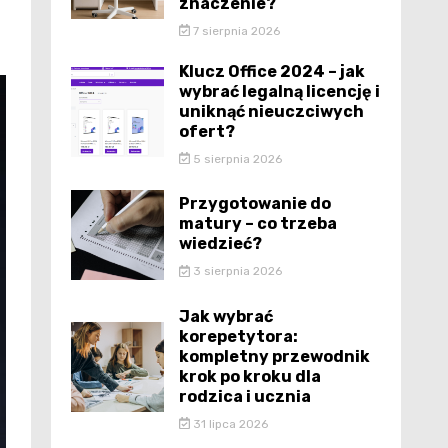
znaczenie?
7 sierpnia 2026
Klucz Office 2024 – jak
wybrać legalną licencję i
uniknąć nieuczciwych
ofert?
5 sierpnia 2026
Przygotowanie do
matury – co trzeba
wiedzieć?
3 sierpnia 2026
Jak wybrać
korepetytora:
kompletny przewodnik
krok po kroku dla
rodzica i ucznia
31 lipca 2026