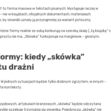
est to forma masowa w tekstach pisanych. Występuje raczej w
nie w książkach, oficjalnych dokumentach, materiałach
, by słowniki uznały ją przynajmniej za wariant potoczny.
óżne formy realnie ze sobą konkurują na szeroką skalę („tą książkę” v
po prostu nie ma. „Skówka” funkcjonuje na marginesie – głośnym,
ormy: kiedy „skówka”
tu drażni
 W jednych sytuacjach będzie tylko drobnym zgrzytem, w innych –
te konteksty.
rzędowych, artykułach branżowych „skówka” będzie odczytana
wykle oczekuje trzymania się słownika. Pojedyncza „skówka” nie