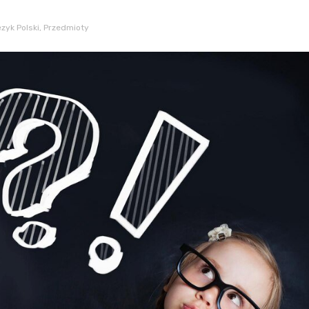
zyk Polski
,
Przedmioty