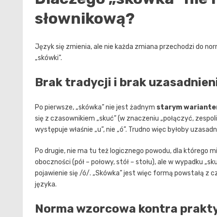
słownikową?
Język się zmienia, ale nie każda zmiana przechodzi do norm
„skówki”.
Brak tradycji i brak uzasadnie
Po pierwsze, „skówka” nie jest żadnym
starym wariant
się z czasownikiem „skuć” (w znaczeniu „połączyć, zespo
występuje właśnie „u”, nie „ó”. Trudno więc byłoby uzasad
Po drugie, nie ma tu też logicznego powodu, dla którego 
oboczności (pół – połowy, stół – stołu), ale w wypadku „
pojawienie się /ó/. „Skówka” jest więc formą powstałą z 
języka.
Norma wzorcowa kontra prakt