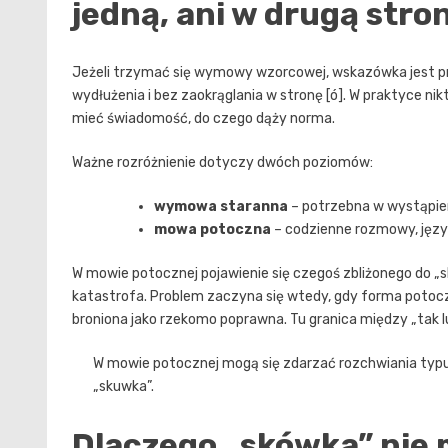
jedną, ani w drugą stro
Jeżeli trzymać się wymowy wzorcowej, wskazówka jest p
wydłużenia i bez zaokrąglania w stronę [ó]. W praktyce nik
mieć świadomość, do czego dąży norma.
Ważne rozróżnienie dotyczy dwóch poziomów:
wymowa staranna
– potrzebna w wystąpieni
mowa potoczna
– codzienne rozmowy, język
W mowie potocznej pojawienie się czegoś zbliżonego do „s
katastrofa. Problem zaczyna się wtedy, gdy forma potocz
broniona jako rzekomo poprawna. Tu granica między „tak l
W mowie potocznej mogą się zdarzać rozchwiania typu 
„skuwka”.
Dlaczego „skówka” nie 