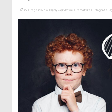
27 lutego 2026
w
Błędy Językowe
,
Gramatyka I Ortografia
,
Ję