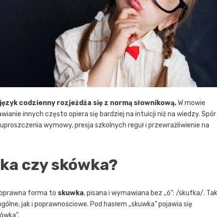
 język codzienny rozjeżdża się z normą słownikową.
W mowie
wianie innych często opiera się bardziej na intuicji niż na wiedzy. Spór
ą uproszczenia wymowy, presja szkolnych reguł i przewrażliwienie na
wka czy skówka?
 Poprawna forma to
skuwka
, pisana i wymawiana bez „ó”: /skufka/. Ta
ogólne, jak i poprawnościowe. Pod hasłem „skuwka” pojawia się
łówka”.