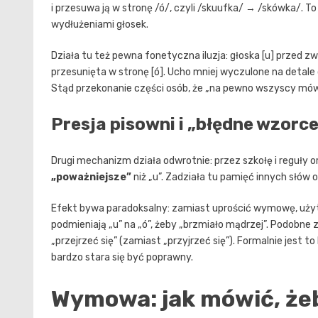
i przesuwa ją w stronę /ó/, czyli /skuufka/ → /skówka/.
wydłużeniami głosek.
Działa tu też pewna fonetyczna iluzja: głoska [u] przed z
przesunięta w stronę [ó]. Ucho mniej wyczulone na detale dź
Stąd przekonanie części osób, że „na pewno wszyscy mówią 
Presja pisowni i „błędne wzorce
Drugi mechanizm działa odwrotnie: przez szkołę i reguły o
„poważniejsze”
niż „u”. Zadziała tu pamięć innych słów o
Efekt bywa paradoksalny: zamiast uprościć wymowę, uży
podmieniają „u” na „ó”, żeby „brzmiało mądrzej”. Podobne 
„przejrzeć się” (zamiast „przyjrzeć się”). Formalnie jest t
bardzo stara się być poprawny.
Wymowa: jak mówić, żeb