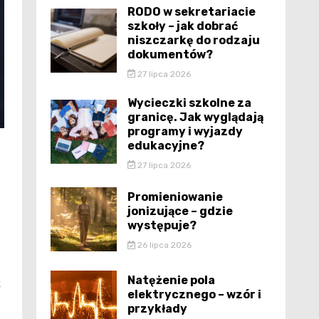
RODO w sekretariacie
szkoły – jak dobrać
niszczarkę do rodzaju
dokumentów?
27 lipca 2026
Wycieczki szkolne za
granicę. Jak wyglądają
programy i wyjazdy
edukacyjne?
27 lipca 2026
Promieniowanie
jonizujące – gdzie
występuje?
26 lipca 2026
Natężenie pola
k
elektrycznego – wzór i
przykłady