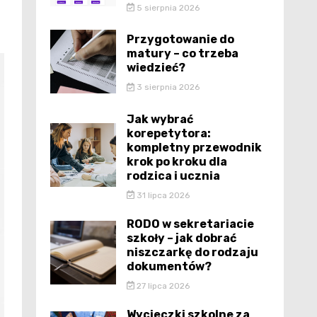
5 sierpnia 2026
Przygotowanie do
matury – co trzeba
wiedzieć?
3 sierpnia 2026
Jak wybrać
korepetytora:
kompletny przewodnik
krok po kroku dla
rodzica i ucznia
31 lipca 2026
RODO w sekretariacie
szkoły – jak dobrać
niszczarkę do rodzaju
dokumentów?
27 lipca 2026
Wycieczki szkolne za