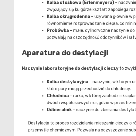
Kolba stożkowa (Erlenmeyera)
– naczynie
zwężający się ku górze kształt zapobiega ro
Kolba okrągłodenna
– używana głównie w p
równomierne rozprowadzanie ciepła, co minim
Probówka
– małe, cylindryczne naczynie do p
pozwalają na oszczędność odczynników i ła
Aparatura do destylacji
Naczynie laboratoryjne do destylacji cieczy
to zwykl
Kolba destylacyjna
– naczynie, w którym um
które pary mogą przechodzić do chłodnicy.
Chłodnica
– rurka, w której zachodzi skraplan
dwóch współosiowych rur, gdzie w przestrze
Odbieralnik
– naczynie do zbierania destyla
Destylacja to proces rozdzielania mieszanin cieczy o 
przemyśle chemicznym. Pozwala na oczyszczanie subst