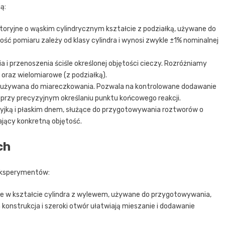
ą:
toryjne o wąskim cylindrycznym kształcie z podziałką, używane do
ość pomiaru zależy od klasy cylindra i wynosi zwykle ±1% nominalnej
 i przenoszenia ściśle określonej objętości cieczy. Rozróżniamy
oraz wielomiarowe (z podziałką).
m, używana do miareczkowania. Pozwala na kontrolowane dodawanie
ne przy precyzyjnym określaniu punktu końcowego reakcji.
zyjką i płaskim dnem, służące do przygotowywania roztworów o
ający konkretną objętość.
ch
eksperymentów:
e w kształcie cylindra z wylewem, używane do przygotowywania,
 konstrukcja i szeroki otwór ułatwiają mieszanie i dodawanie