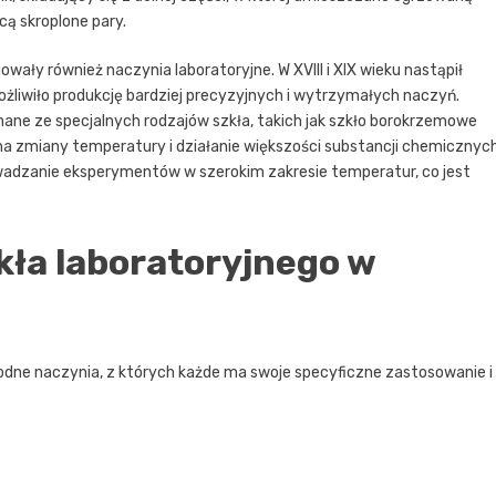
cą skroplone pary.
wały również naczynia laboratoryjne. W XVIII i XIX wieku nastąpił
liwiło produkcję bardziej precyzyjnych i wytrzymałych naczyń.
ane ze specjalnych rodzajów szkła, takich jak szkło borokrzemowe
 na zmiany temperatury i działanie większości substancji chemicznych
adzanie eksperymentów w szerokim zakresie temperatur, co jest
ła laboratoryjnego w
ne naczynia, z których każde ma swoje specyficzne zastosowanie i