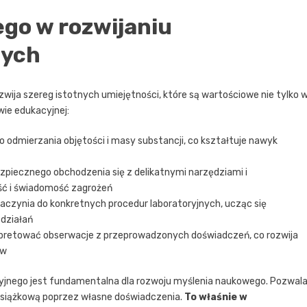
ego w rozwijaniu
nych
wija szereg istotnych umiejętności, które są wartościowe nie tylko 
wie edukacyjnej:
 odmierzania objętości i masy substancji, co kształtuje nawyk
zpiecznego obchodzenia się z delikatnymi narzędziami i
ść i świadomość zagrożeń
aczynia do konkretnych procedur laboratoryjnych, ucząc się
 działań
rpretować obserwacje z przeprowadzonych doświadczeń, co rozwija
ów
ryjnego jest fundamentalna dla rozwoju myślenia naukowego. Pozwal
ę książkową poprzez własne doświadczenia.
To właśnie w