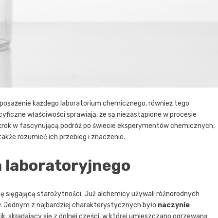
posażenie każdego laboratorium chemicznego, również tego
cyficzne właściwości sprawiają, że są niezastąpione w procesie
y krok w fascynującą podróż po świecie eksperymentów chemicznych,
akże rozumieć ich przebieg i znaczenie.
ła laboratoryjnego
rię sięgającą starożytności. Już alchemicy używali różnorodnych
 Jednym z najbardziej charakterystycznych było
naczynie
k, składający się z dolnej części, w której umieszczano ogrzewaną