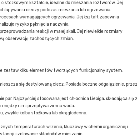
 o stożkowym kształcie, idealne do mieszania roztworów. Jej
zchlapywaniu cieczy podczas mieszania lub ogrzewania.
rocesach wymagających ogrzewania. Jej kształt zapewnia
alizuje ryzyko pęknięcia naczynia.
rzeprowadzania reakcji w małej skali. Jej niewielkie rozmiary
twą obserwację zachodzących zmian.
e zestaw kilku elementów tworzących funkcjonalny system:
ieszcza się destylowaną ciecz. Posiada boczne odgałęzienie, przez
ie par. Najczęściej stosowana jest chłodnica Liebiga, składająca się z
ni między nimi przepływa zimna woda.
tu, zwykle kolba stożkowa lub okrągłodenna.
różnych temperaturach wrzenia, kluczowy w chemii organicznej i
ancji i izolowanie składników mieszanin.