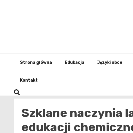
Skip
to
content
Strona główna
Edukacja
Języki obce
Kontakt
Szklane naczynia l
edukacji chemiczn