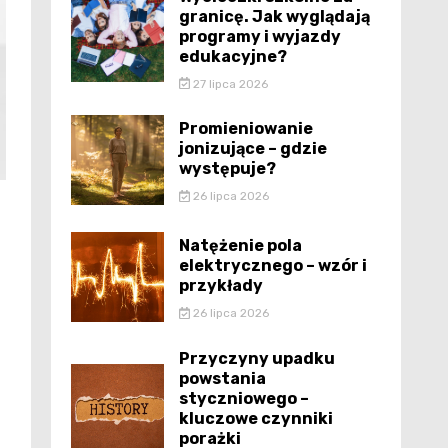
granicę. Jak wyglądają
programy i wyjazdy
edukacyjne?
27 lipca 2026
Promieniowanie
jonizujące – gdzie
występuje?
26 lipca 2026
Natężenie pola
elektrycznego – wzór i
przykłady
26 lipca 2026
Przyczyny upadku
powstania
styczniowego –
kluczowe czynniki
porażki