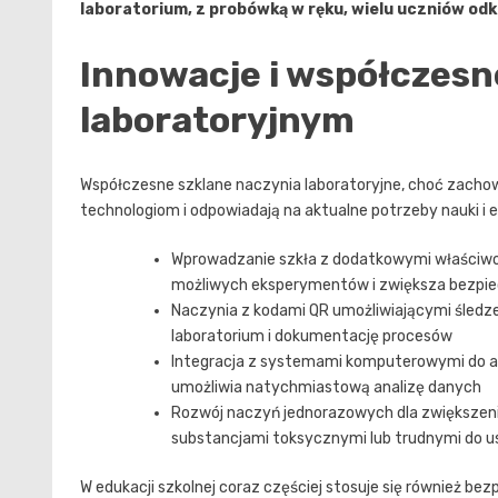
laboratorium, z probówką w ręku, wielu uczniów od
Innowacje i współczesn
laboratoryjnym
Współczesne szklane naczynia laboratoryjne, choć zachow
technologiom i odpowiadają na aktualne potrzeby nauki i e
Wprowadzanie szkła z dodatkowymi właściwoś
możliwych eksperymentów i zwiększa bezpi
Naczynia z kodami QR umożliwiającymi śledzen
laboratorium i dokumentację procesów
Integracja z systemami komputerowymi do a
umożliwia natychmiastową analizę danych
Rozwój naczyń jednorazowych dla zwiększeni
substancjami toksycznymi lub trudnymi do u
W edukacji szkolnej coraz częściej stosuje się również bez