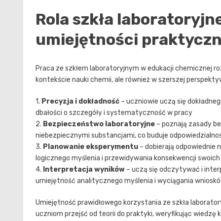
Rola szkła laboratoryjn
umiejętności praktycz
Praca ze szkłem laboratoryjnym w edukacji chemicznej roz
kontekście nauki chemii, ale również w szerszej perspekty
1.
Precyzja i dokładność
– uczniowie uczą się dokładnego
dbałości o szczegóły i systematyczność w pracy
2.
Bezpieczeństwo laboratoryjne
– poznają zasady be
niebezpiecznymi substancjami, co buduje odpowiedzialno
3.
Planowanie eksperymentu
– dobierają odpowiednie n
logicznego myślenia i przewidywania konsekwencji swoich
4.
Interpretacja wyników
– uczą się odczytywać i inte
umiejętność analitycznego myślenia i wyciągania wniosk
Umiejętność prawidłowego korzystania ze szkła laborato
uczniom przejść od teorii do praktyki, weryfikując wiedz