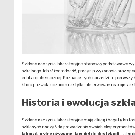
Szklane naczynia laboratoryjne stanowią podstawowe wy
szkolnego. Ich różnorodność, precyzja wykonania oraz spe
edukacji chemicznej. Poznanie tych narzędzi to pierwsz
która pozwala uczniom nie tylko obserwować reakcje, ale t
Historia i ewolucja szk
Szklane naczynia laboratoryjne mają długą i bogatą histo
szklanych naczyń do prowadzenia swoich eksperymentów.
laboratoryjne używane dawniej do destylacji
– alembi