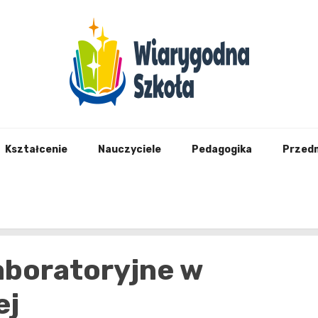
Wiary
Kształcenie
Nauczyciele
Pedagogika
Przed
aboratoryjne w
ej