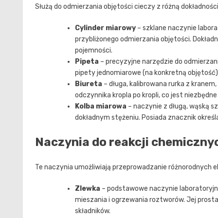
Służą do odmierzania objętości cieczy z różną dokładności
Cylinder miarowy
– szklane naczynie labora
przybliżonego odmierzania objętości. Dokładn
pojemności.
Pipeta
– precyzyjne narzędzie do odmierzania
pipety jednomiarowe (na konkretną objętość) 
Biureta
– długa, kalibrowana rurka z krane
odczynnika kropla po kropli, co jest niezbęd
Kolba miarowa
– naczynie z długą, wąską s
dokładnym stężeniu. Posiada znacznik określ
Naczynia do reakcji chemiczny
Te naczynia umożliwiają przeprowadzanie różnorodnych 
Zlewka
– podstawowe naczynie laboratoryjn
mieszania i ogrzewania roztworów. Jej prosta
składników.