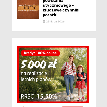
powstania
styczniowego –
kluczowe czynniki
porażki
25 lipca 2026