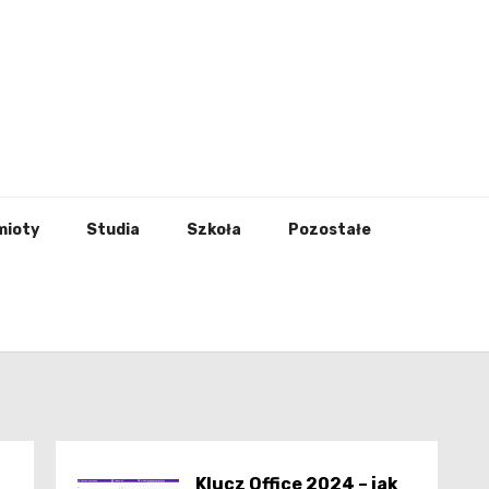
godna
mioty
Studia
Szkoła
Pozostałe
Klucz Office 2024 – jak