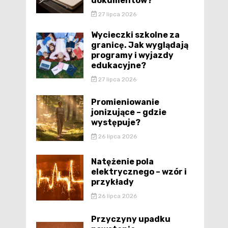
dokumentów?
27 lipca 2026
Wycieczki szkolne za
granicę. Jak wyglądają
programy i wyjazdy
edukacyjne?
27 lipca 2026
Promieniowanie
jonizujące – gdzie
występuje?
26 lipca 2026
Natężenie pola
elektrycznego – wzór i
przykłady
26 lipca 2026
Przyczyny upadku