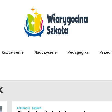
Wiary
Kształcenie
Nauczyciele
Pedagogika
Przed
k
Edukacja
Szkoła