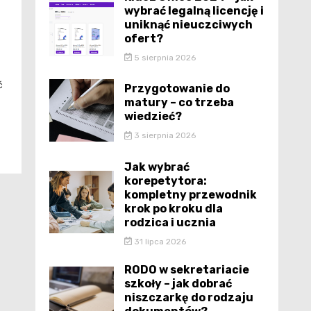
wybrać legalną licencję i
uniknąć nieuczciwych
ofert?
5 sierpnia 2026
ć
Przygotowanie do
matury – co trzeba
wiedzieć?
3 sierpnia 2026
Jak wybrać
korepetytora:
kompletny przewodnik
krok po kroku dla
rodzica i ucznia
31 lipca 2026
RODO w sekretariacie
szkoły – jak dobrać
niszczarkę do rodzaju