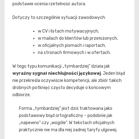
podstawie ocenia rzetelność autora.
Dotyczy to szczególnie sytuacji zawodowych:
w CV i listach motywacyjnych,
w mailach do klientów lub przełożonych,
w oficjalnych pismach i raportach,
na stronach firmowych i w ofertach.
W tego typu komunikacji „tymbardziej” działa jak
wyraźny sygnał niechlujności językowej
. Jeden błąd
nie przekreśla oczywiście kompetencji, ale zbiór takich
drobnych potknięć często decyduje o końcowym
odbiorze.
Forma „tymbardziej” jest dziś traktowana jako
podstawowy błąd ortograficzny – podobnie jak
„napewno” czy „wogóle”. W tekstach oficjalnych
praktycznie nie ma dla niej żadnej taryfy ulgowej.