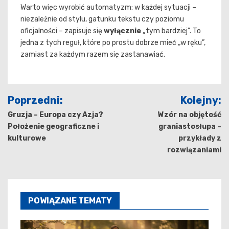
Warto więc wyrobić automatyzm: w każdej sytuacji –
niezależnie od stylu, gatunku tekstu czy poziomu
oficjalności – zapisuje się
wyłącznie
„tym bardziej”. To
jedna z tych reguł, które po prostu dobrze mieć „w ręku”,
zamiast za każdym razem się zastanawiać.
Nawigacja
Poprzedni:
Kolejny:
wpisu
Gruzja – Europa czy Azja?
Wzór na objętość
Położenie geograficzne i
graniastosłupa –
kulturowe
przykłady z
rozwiązaniami
POWIĄZANE TEMATY