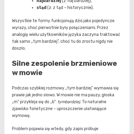
najbardziej
(z: naj bardziej),
stąd
(z: z tąd – historycznie).
Wszystkie te formy funkcjonują dziś jako pojedyncze
wyrazy, choć pierwotnie były połączeniami. Przez
analogię wielu użytkowników języka zaczyna traktować
tak samo „tym bardziej”, choć tu do zrostu nigdy nie
doszło.
Silne zespolenie brzmieniowe
w mowie
Podczas szybkiej rozmowy „tym bardziej” wymawia się
prawie jak jedno słowo. W mowie nie ma pauzy, głoska
„m” przykleja się do „b”:
tymbardziej
. To naturalne
zjawisko fonetyczne – uproszczenie ułatwiające
wymowę.
Problem pojawia się wtedy, gdy zapis próbuje