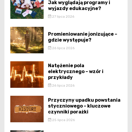
Jak wyglądają programy i
wyjazdy edukacyjne?
27 lipca 2026
Promieniowanie jonizujące –
gdzie występuje?
26 lipca 2026
Natężenie pola
elektrycznego – wzór i
przykłady
26 lipca 2026
Przyczyny upadku powstania
styczniowego – kluczowe
czynniki porażki
25 lipca 2026