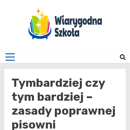
Skip
to
content
Wiary
Tymbardziej czy
tym bardziej –
zasady poprawnej
pisowni