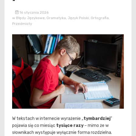
16 stycznia 2026
w
Błędy Językowe
,
Gramatyka
,
Język Polski
,
Ortografia
,
Przedmioty
W tekstach w internecie wyrażenie „
tymbardziej
”
pojawia się co miesiąc
tysiące razy
– mimo że w
słownikach występuje wyłącznie forma rozdzielna.