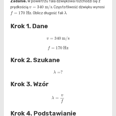
Zadanie.
W powietrzu fala dźwiękowa rozchodzi się z
v
=
340
m/s
prędkością
. Częstotliwość dźwięku wynosi
f
=
170
Hz
λ
. Oblicz długość fali
.
Krok 1. Dane
v
=
340
m/s
f
=
170
Hz
Krok 2. Szukane
λ
=
?
Krok 3. Wzór
λ
=
v
f
Krok 4. Podstawianie