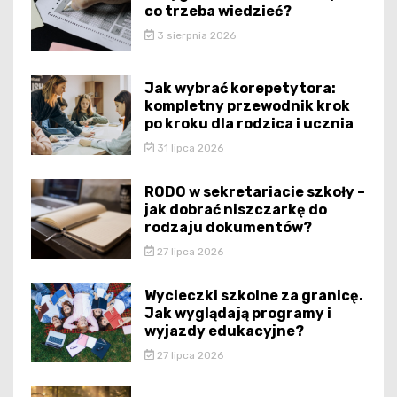
co trzeba wiedzieć?
3 sierpnia 2026
Jak wybrać korepetytora:
kompletny przewodnik krok
po kroku dla rodzica i ucznia
31 lipca 2026
RODO w sekretariacie szkoły –
jak dobrać niszczarkę do
rodzaju dokumentów?
27 lipca 2026
Wycieczki szkolne za granicę.
Jak wyglądają programy i
wyjazdy edukacyjne?
27 lipca 2026