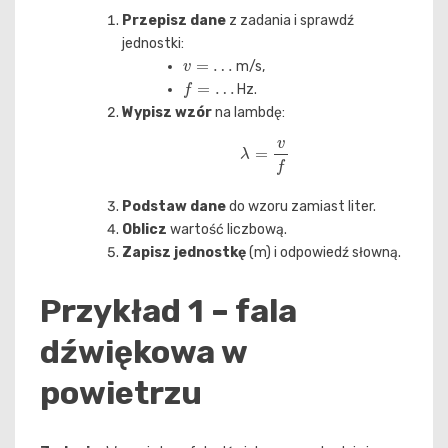
Przepisz dane
z zadania i sprawdź
jednostki:
v
=
…
m/s,
f
=
…
Hz.
Wypisz wzór
na lambdę:
λ
=
v
f
Podstaw dane
do wzoru zamiast liter.
Oblicz
wartość liczbową.
Zapisz jednostkę
(m) i odpowiedź słowną.
Przykład 1 – fala
dźwiękowa w
powietrzu