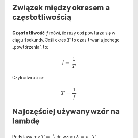
Związek między okresem a
częstotliwością
f
Częstotliwość
mówi, ile razy coś powtarza się w
T
ciągu 1 sekundy. Jeśli okres
to czas trwania jednego
„powtórzenia”, to:
f
=
1
T
Czyli odwrotnie:
T
=
1
f
Najczęściej używany wzór na
lambdę
T
=
1
f
λ
=
v
⋅
T
Podstawiamy
do wzoru
: