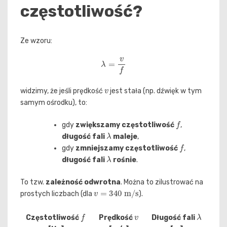
częstotliwość?
Ze wzoru:
λ
=
v
f
v
widzimy, że jeśli prędkość
jest stała (np. dźwięk w tym
samym ośrodku), to:
f
gdy
zwiększamy częstotliwość
,
λ
długość fali
maleje
,
f
gdy
zmniejszamy częstotliwość
,
λ
długość fali
rośnie
.
To tzw.
zależność odwrotna
. Można to zilustrować na
v
=
340
m/s
prostych liczbach (dla
).
f
v
λ
Częstotliwość
Prędkość
Długość fali