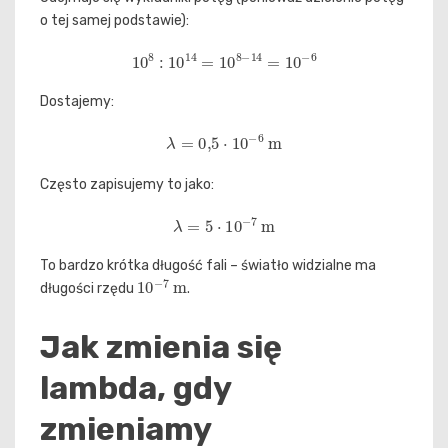
o tej samej podstawie):
10
8
:
10
14
=
10
8
−
14
=
10
−
6
Dostajemy:
λ
=
0
,
5
⋅
10
−
6
m
Często zapisujemy to jako:
λ
=
5
⋅
10
−
7
m
To bardzo krótka długość fali – światło widzialne ma
10
−
7
m
długości rzędu
.
Jak zmienia się
lambda, gdy
zmieniamy