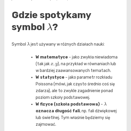
Gdzie spotykamy
λ
symbol
?
λ
Symbol
jest używany w różnych działach nauki:
W matematyce
– jako zwykła niewiadoma
x
y
(tak jak
,
), na przykład w równaniach lub
w bardziej zaawansowanych tematach.
W statystyce
– jako parametr rozkładu
Poissona (mówi, jak często średnio coś się
zdarza), ale to zwykle zagadnienie ponad
poziom szkoły podstawowej.
λ
W fizyce (szkoła podstawowa)
–
oznacza długość fali
, np. fali dźwiękowej
lub świetlnej. Tym właśnie będziemy się
zajmować.