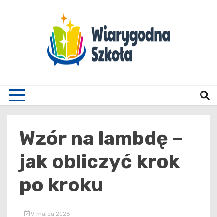
Skip
to
content
Wiary
Wzór na lambdę –
jak obliczyć krok
po kroku
9 marca 2026