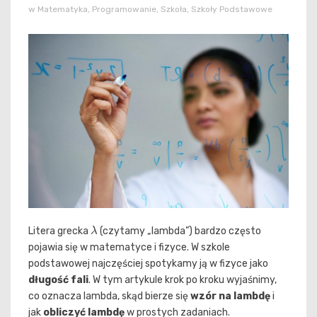
w
Matematyka
,
Programowanie
,
Szkoła
,
Szkoły Podstawowe
λ
Litera grecka
(czytamy „lambda”) bardzo często
pojawia się w matematyce i fizyce. W szkole
podstawowej najczęściej spotykamy ją w fizyce jako
długość fali
. W tym artykule krok po kroku wyjaśnimy,
co oznacza lambda, skąd bierze się
wzór na lambdę
i
jak
obliczyć lambdę
w prostych zadaniach.