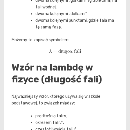
dwoma kolejnymi „górkami” (grzbietami) na
fali wodnej,
dwoma kolejnymi „dołkami”,
dwoma kolejnymi punktami, gdzie fala ma
tę samą fazę.
Możemy to zapisać symbolem:
λ
=
długość fali
ł
ś
ć
Wzór na lambdę w
fizyce (długość fali)
Najważniejszy wzór, którego używa się w szkole
podstawowej, to związek między:
v
prędkością fali
,
T
okresem fali
,
f
częstotliwością fali
,