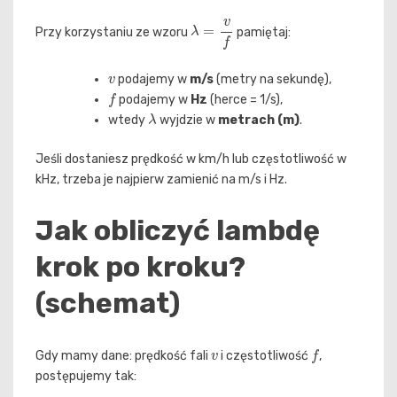
λ
=
v
f
Przy korzystaniu ze wzoru
pamiętaj:
v
podajemy w
m/s
(metry na sekundę),
f
podajemy w
Hz
(herce = 1/s),
λ
wtedy
wyjdzie w
metrach (m)
.
Jeśli dostaniesz prędkość w km/h lub częstotliwość w
kHz, trzeba je najpierw zamienić na m/s i Hz.
Jak obliczyć lambdę
krok po kroku?
(schemat)
v
f
Gdy mamy dane: prędkość fali
i częstotliwość
,
postępujemy tak: