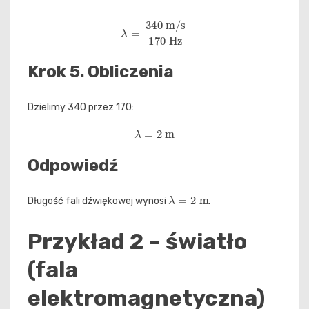
λ
=
340
m/s
170
Hz
Krok 5. Obliczenia
Dzielimy 340 przez 170:
λ
=
2
m
Odpowiedź
λ
=
2
m
Długość fali dźwiękowej wynosi
.
Przykład 2 – światło
(fala
elektromagnetyczna)