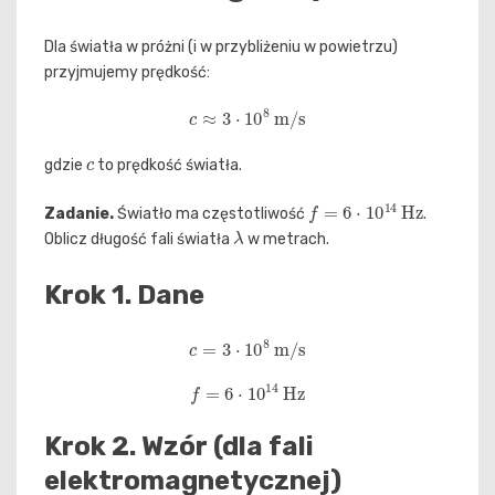
Dla światła w próżni (i w przybliżeniu w powietrzu)
przyjmujemy prędkość:
c
≈
3
⋅
10
8
m/s
c
gdzie
to prędkość światła.
f
=
6
⋅
10
14
Hz
Zadanie.
Światło ma częstotliwość
.
λ
Oblicz długość fali światła
w metrach.
Krok 1. Dane
c
=
3
⋅
10
8
m/s
f
=
6
⋅
10
14
Hz
Krok 2. Wzór (dla fali
elektromagnetycznej)