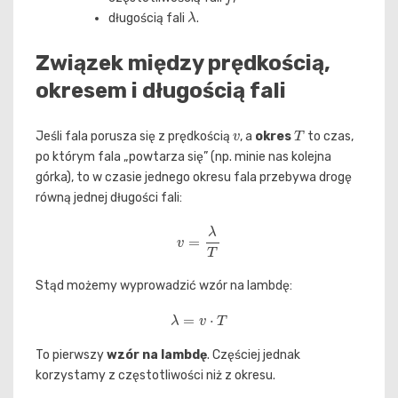
λ
długością fali
.
Związek między prędkością,
okresem i długością fali
v
T
Jeśli fala porusza się z prędkością
, a
okres
to czas,
po którym fala „powtarza się” (np. minie nas kolejna
górka), to w czasie jednego okresu fala przebywa drogę
równą jednej długości fali:
v
=
λ
T
Stąd możemy wyprowadzić wzór na lambdę:
λ
=
v
⋅
T
To pierwszy
wzór na lambdę
. Częściej jednak
korzystamy z częstotliwości niż z okresu.