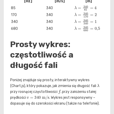
[Hz]
[m/s]
[m]
λ
=
340
85
=
4
85
340
λ
=
340
170
=
2
170
340
λ
=
340
340
=
1
340
340
λ
=
340
680
=
0
,
5
680
340
Prosty wykres:
częstotliwość a
długość fali
Poniżej znajduje się prosty, interaktywny wykres
λ
(Chart.js), który pokazuje, jak zmienia się długość fali
f
przy rosnącej częstotliwości
, przy założeniu stałej
v
=
340
m/s
prędkości
. Wykres jest responsywny –
dopasuje się do szerokości ekranu (także na telefonie).