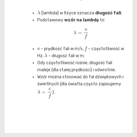
λ
(lambda) w fizyce oznacza
długość fali
.
Podstawowy
wzór na lambdę
to:
λ
=
v
f
v
f
– prędkość fali w m/s,
– częstotliwość w
λ
Hz,
– długość fali w m.
Gdy częstotliwość rośnie, długość fali
maleje (dla stałej prędkości) i odwrotnie.
Wzór można stosować do fal dźwiękowych i
świetlnych (dla światła często zapisujemy
λ
=
c
f
).