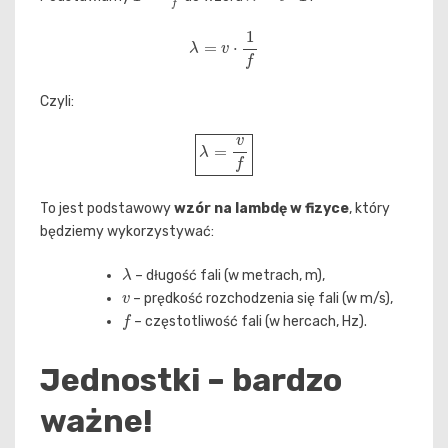
λ
=
v
⋅
1
f
Czyli:
λ
=
v
f
To jest podstawowy
wzór na lambdę w fizyce
, który
będziemy wykorzystywać:
λ
– długość fali (w metrach, m),
v
– prędkość rozchodzenia się fali (w m/s),
f
– częstotliwość fali (w hercach, Hz).
Jednostki – bardzo
ważne!