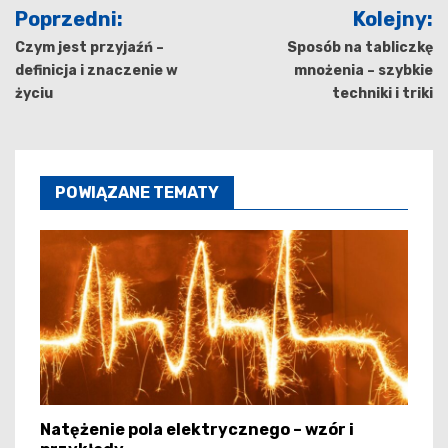
Nawigacja
Poprzedni:
Kolejny:
wpisu
Czym jest przyjaźń –
Sposób na tabliczkę
definicja i znaczenie w
mnożenia – szybkie
życiu
techniki i triki
POWIĄZANE TEMATY
Natężenie pola elektrycznego – wzór i