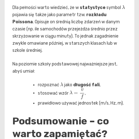
λ
Dla pełności warto wiedzieć, że w
statystyce
symbol
pojawia się także jako parametr tzw.
rozkładu
Poissona
. Opisuje on średnią liczbę zdarzeń w danym
czasie (np. ile samochodów przejeżdża średnio przez
skrzyżowanie w ciągu minuty). To jednak zagadnienie
zwykle omawiane później, w starszych klasach lub w
szkole średniej.
Na poziomie szkoły podstawowej najważniejsze jest,
abyś umiał:
λ
rozpoznać
jako
długość fali
,
λ
=
v
f
stosować wzór
,
prawidłowo używać jednostek (m/s, Hz, m).
Podsumowanie – co
warto zapamiętać?