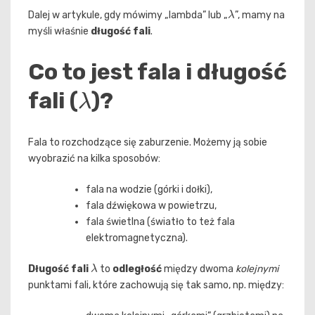
λ
Dalej w artykule, gdy mówimy „lambda” lub „
”, mamy na
myśli właśnie
długość fali
.
Co to jest fala i długość
λ
fali (
)?
Fala to rozchodzące się zaburzenie. Możemy ją sobie
wyobrazić na kilka sposobów:
fala na wodzie (górki i dołki),
fala dźwiękowa w powietrzu,
fala świetlna (światło to też fala
elektromagnetyczna).
λ
Długość fali
to
odległość
między dwoma
kolejnymi
punktami fali, które zachowują się tak samo, np. między: