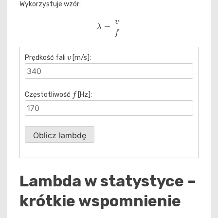
Wykorzystuje wzór:
λ
=
v
f
v
Prędkość fali
[m/s]:
f
Częstotliwość
[Hz]:
Oblicz lambdę
Lambda w statystyce –
krótkie wspomnienie