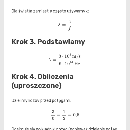
v
c
Dla światła zamiast
często używamy
:
λ
=
c
f
Krok 3. Podstawiamy
λ
=
3
⋅
10
8
m/s
6
⋅
10
14
Hz
Krok 4. Obliczenia
(uproszczone)
Dzielimy liczby przed potęgami:
3
6
=
1
2
=
0
,
5
Odejmuje się wykładniki potęg (ponieważ dzielenie potęg