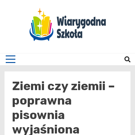
Skip
to
content
Wiary
Ziemi czy ziemii –
poprawna
pisownia
wyjaśniona