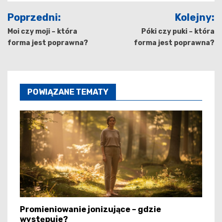
Nawigacja
Poprzedni:
Kolejny:
wpisu
Moi czy moji – która
Póki czy puki – która
forma jest poprawna?
forma jest poprawna?
POWIĄZANE TEMATY
Promieniowanie jonizujące – gdzie
występuje?