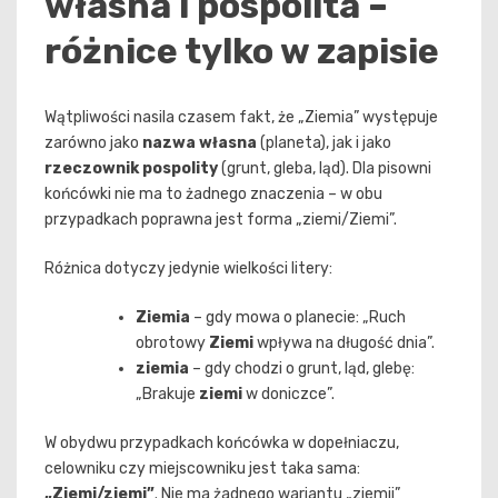
własna i pospolita –
różnice tylko w zapisie
Wątpliwości nasila czasem fakt, że „Ziemia” występuje
zarówno jako
nazwa własna
(planeta), jak i jako
rzeczownik pospolity
(grunt, gleba, ląd). Dla pisowni
końcówki nie ma to żadnego znaczenia – w obu
przypadkach poprawna jest forma „ziemi/Ziemi”.
Różnica dotyczy jedynie wielkości litery:
Ziemia
– gdy mowa o planecie: „Ruch
obrotowy
Ziemi
wpływa na długość dnia”.
ziemia
– gdy chodzi o grunt, ląd, glebę:
„Brakuje
ziemi
w doniczce”.
W obydwu przypadkach końcówka w dopełniaczu,
celowniku czy miejscowniku jest taka sama:
„Ziemi/ziemi”
. Nie ma żadnego wariantu „ziemii”