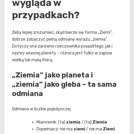
wygląda w
przypadkach?
Żeby lepiej zrozumieć, skąd bierze się forma „Ziemi”,
dobrze zobaczyć pełną odmianę wyrazu „ziemia”.
Dotyczy ona zarówno rzeczownika pospolitego, jak i
nazwy własnej planety – różnica jest tylko w zapisie
wielką lub małą literą.
„Ziemia” jako planeta i
„ziemia” jako gleba – ta sama
odmiana
Odmiana w liczbie pojedynczej:
Mianownik: (ta)
ziemia
/ (ta)
Ziemia
Dopełniacz: nie ma
ziemi
/ nie ma
Ziemi