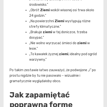
środowisko.”
„Obrót
Ziemi
wokół własnej osi trwa około
24 godzin.”
„Na powierzchni
Ziemi
występują różne
strefy klimatyczne.”
„Brakuje
ziemi
w tej doniczce, trzeba
dosypać.”
„Nie wolno wyrzucać śmieci do
ziemi
w
lesie.”
„To kawałek żyznej
ziemi
, idealny pod ogród
warzywny.”
Po takim zestawie łatwo zauważyć, że podwojone „i” po
prostu nigdzie by tu nie pasowało – wizualnie i
gramatycznie wyglądałoby obco.
Jak zapamiętać
poprawną formę