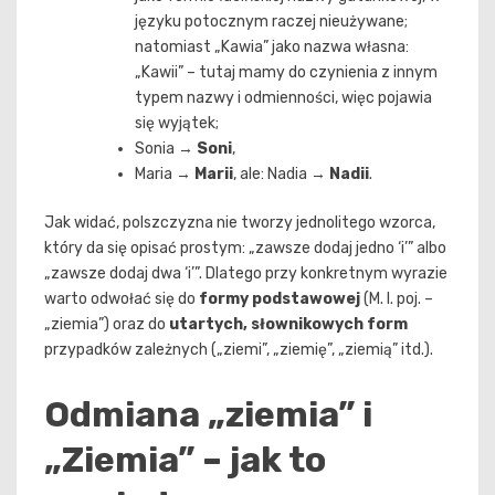
języku potocznym raczej nieużywane;
natomiast „Kawia” jako nazwa własna:
„Kawii” – tutaj mamy do czynienia z innym
typem nazwy i odmienności, więc pojawia
się wyjątek;
Sonia →
Soni
,
Maria →
Marii
, ale: Nadia →
Nadii
.
Jak widać, polszczyzna nie tworzy jednolitego wzorca,
który da się opisać prostym: „zawsze dodaj jedno ‘i’” albo
„zawsze dodaj dwa ‘i’”. Dlatego przy konkretnym wyrazie
warto odwołać się do
formy podstawowej
(M. l. poj. –
„ziemia”) oraz do
utartych, słownikowych form
przypadków zależnych („ziemi”, „ziemię”, „ziemią” itd.).
Odmiana „ziemia” i
„Ziemia” – jak to