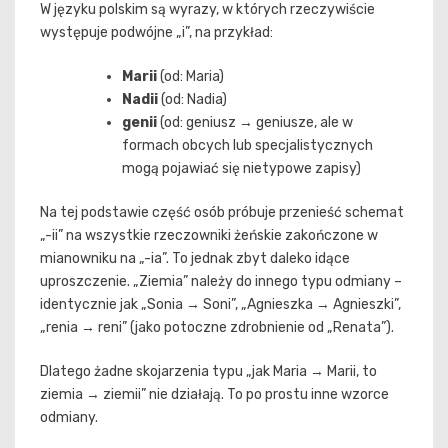
W języku polskim są wyrazy, w których rzeczywiście
występuje podwójne „i”, na przykład:
Marii
(od: Maria)
Nadii
(od: Nadia)
genii
(od: geniusz → geniusze, ale w
formach obcych lub specjalistycznych
mogą pojawiać się nietypowe zapisy)
Na tej podstawie część osób próbuje przenieść schemat
„-ii” na wszystkie rzeczowniki żeńskie zakończone w
mianowniku na „-ia”. To jednak zbyt daleko idące
uproszczenie. „Ziemia” należy do innego typu odmiany –
identycznie jak „Sonia → Soni”, „Agnieszka → Agnieszki”,
„renia → reni” (jako potoczne zdrobnienie od „Renata”).
Dlatego żadne skojarzenia typu „jak Maria → Marii, to
ziemia → ziemii” nie działają. To po prostu inne wzorce
odmiany.