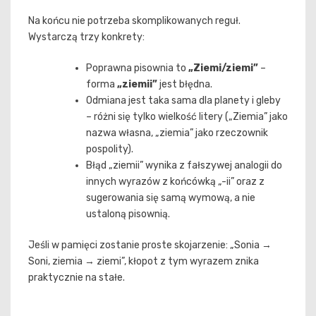
Na końcu nie potrzeba skomplikowanych reguł.
Wystarczą trzy konkrety:
Poprawna pisownia to
„Ziemi/ziemi”
–
forma
„ziemii”
jest błędna.
Odmiana jest taka sama dla planety i gleby
– różni się tylko wielkość litery („Ziemia” jako
nazwa własna, „ziemia” jako rzeczownik
pospolity).
Błąd „ziemii” wynika z fałszywej analogii do
innych wyrazów z końcówką „-ii” oraz z
sugerowania się samą wymową, a nie
ustaloną pisownią.
Jeśli w pamięci zostanie proste skojarzenie: „Sonia →
Soni, ziemia → ziemi”, kłopot z tym wyrazem znika
praktycznie na stałe.