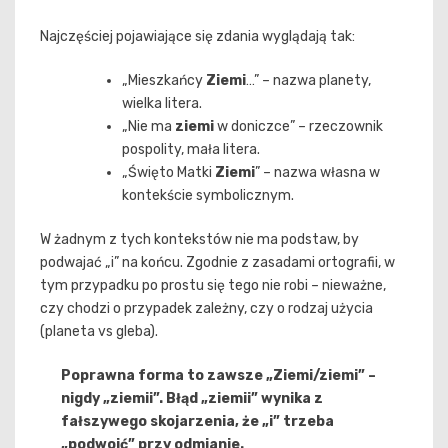
Najczęściej pojawiające się zdania wyglądają tak:
„Mieszkańcy
Ziemi
…” – nazwa planety,
wielka litera.
„Nie ma
ziemi
w doniczce” – rzeczownik
pospolity, mała litera.
„Święto Matki
Ziemi
” – nazwa własna w
kontekście symbolicznym.
W żadnym z tych kontekstów nie ma podstaw, by
podwajać „i” na końcu. Zgodnie z zasadami ortografii, w
tym przypadku po prostu się tego nie robi – nieważne,
czy chodzi o przypadek zależny, czy o rodzaj użycia
(planeta vs gleba).
Poprawna forma to zawsze „Ziemi/ziemi” –
nigdy „ziemii”. Błąd „ziemii” wynika z
fałszywego skojarzenia, że „i” trzeba
„podwoić” przy odmianie.