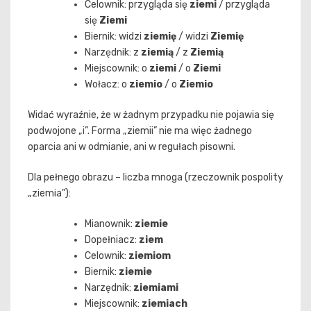
Celownik: przygląda się
ziemi
/ przygląda
się
Ziemi
Biernik: widzi
ziemię
/ widzi
Ziemię
Narzędnik: z
ziemią
/ z
Ziemią
Miejscownik: o
ziemi
/ o
Ziemi
Wołacz: o
ziemio
/ o
Ziemio
Widać wyraźnie, że w żadnym przypadku nie pojawia się
podwojone „i”. Forma „ziemii” nie ma więc żadnego
oparcia ani w odmianie, ani w regułach pisowni.
Dla pełnego obrazu – liczba mnoga (rzeczownik pospolity
„ziemia”):
Mianownik:
ziemie
Dopełniacz:
ziem
Celownik:
ziemiom
Biernik:
ziemie
Narzędnik:
ziemiami
Miejscownik:
ziemiach