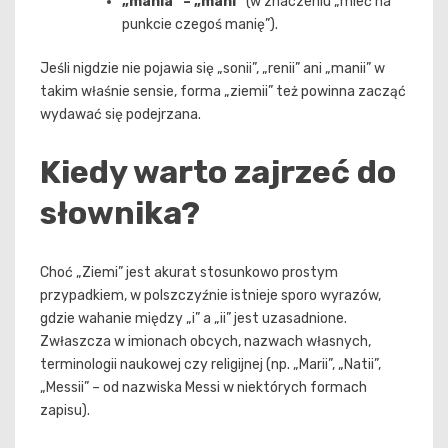
„mania” – „mani”
(w znaczeniu „mieć na
punkcie czegoś manię”).
Jeśli nigdzie nie pojawia się „sonii”, „renii” ani „manii” w
takim właśnie sensie, forma „ziemii” też powinna zacząć
wydawać się podejrzana.
Kiedy warto zajrzeć do
słownika?
Choć „Ziemi” jest akurat stosunkowo prostym
przypadkiem, w polszczyźnie istnieje sporo wyrazów,
gdzie wahanie między „i” a „ii” jest uzasadnione.
Zwłaszcza w imionach obcych, nazwach własnych,
terminologii naukowej czy religijnej (np. „Marii”, „Natii”,
„Messii” – od nazwiska Messi w niektórych formach
zapisu).