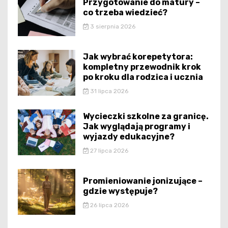
Przygotowanie do matury –
co trzeba wiedzieć?
3 sierpnia 2026
Jak wybrać korepetytora:
kompletny przewodnik krok
po kroku dla rodzica i ucznia
31 lipca 2026
Wycieczki szkolne za granicę.
Jak wyglądają programy i
wyjazdy edukacyjne?
27 lipca 2026
Promieniowanie jonizujące –
gdzie występuje?
26 lipca 2026