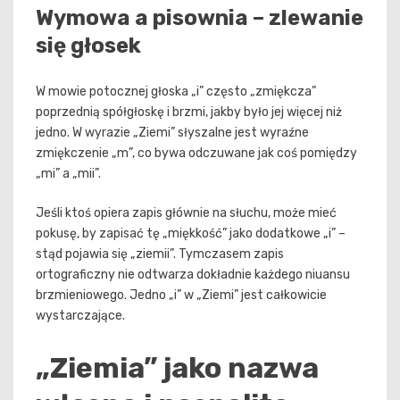
Wymowa a pisownia – zlewanie
się głosek
W mowie potocznej głoska „i” często „zmiękcza”
poprzednią spółgłoskę i brzmi, jakby było jej więcej niż
jedno. W wyrazie „Ziemi” słyszalne jest wyraźne
zmiękczenie „m”, co bywa odczuwane jak coś pomiędzy
„mi” a „mii”.
Jeśli ktoś opiera zapis głównie na słuchu, może mieć
pokusę, by zapisać tę „miękkość” jako dodatkowe „i” –
stąd pojawia się „ziemii”. Tymczasem zapis
ortograficzny nie odtwarza dokładnie każdego niuansu
brzmieniowego. Jedno „i” w „Ziemi” jest całkowicie
wystarczające.
„Ziemia” jako nazwa