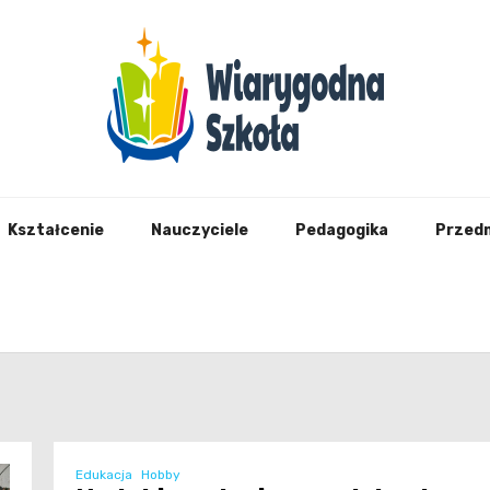
Wiary
Kształcenie
Nauczyciele
Pedagogika
Przed
Edukacja
Hobby