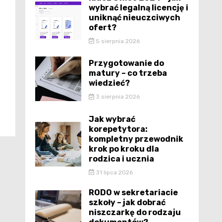
wybrać legalną licencję i
uniknąć nieuczciwych
ofert?
5 sierpnia 2026
Przygotowanie do
matury – co trzeba
wiedzieć?
3 sierpnia 2026
Jak wybrać
korepetytora:
kompletny przewodnik
krok po kroku dla
rodzica i ucznia
31 lipca 2026
RODO w sekretariacie
szkoły – jak dobrać
niszczarkę do rodzaju