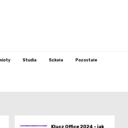
godna
mioty
Studia
Szkoła
Pozostałe
Klucz Office 2024 – jak