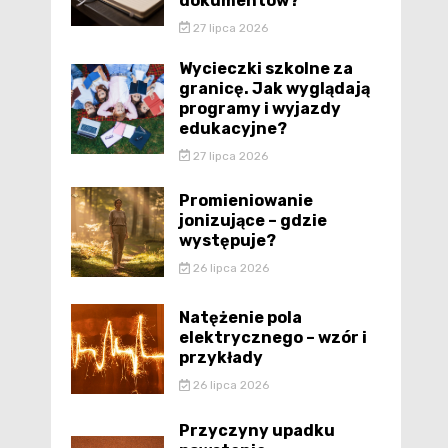
dokumentów?
27 lipca 2026
Wycieczki szkolne za
granicę. Jak wyglądają
programy i wyjazdy
edukacyjne?
27 lipca 2026
Promieniowanie
jonizujące – gdzie
występuje?
26 lipca 2026
Natężenie pola
elektrycznego – wzór i
przykłady
26 lipca 2026
Przyczyny upadku