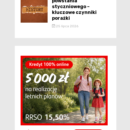
powstania
styczniowego –
kluczowe czynniki
porażki
25 lipca 2026