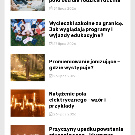
po kroku dla rodzica i ucznia
31 lipca 2026
Wycieczki szkolne za granicę.
Jak wyglądają programy i
wyjazdy edukacyjne?
27 lipca 2026
Promieniowanie jonizujące –
gdzie występuje?
26 lipca 2026
Natężenie pola
elektrycznego – wzór i
przykłady
26 lipca 2026
Przyczyny upadku powstania