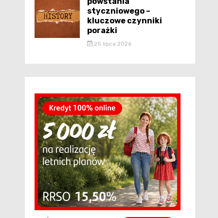
powstania
styczniowego –
kluczowe czynniki
porażki
25 lipca 2026