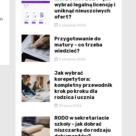
wybrać legalną licencję i
uniknąć nieuczciwych
ofert?
ym
5 sierpnia 2026
Przygotowanie do
matury – co trzeba
wiedzieć?
3 sierpnia 2026
Jak wybrać
korepetytora:
kompletny przewodnik
krok po kroku dla
rodzica i ucznia
31 lipca 2026
RODO w sekretariacie
szkoły – jak dobrać
niszczarkę do rodzaju