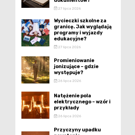
dokumentów?
27 lipca 2026
Wycieczki szkolne za
granicę. Jak wyglądają
programy i wyjazdy
edukacyjne?
27 lipca 2026
Promieniowanie
jonizujące – gdzie
występuje?
26 lipca 2026
Natężenie pola
elektrycznego – wzór i
przykłady
26 lipca 2026
Przyczyny upadku