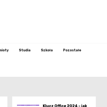
godna
mioty
Studia
Szkoła
Pozostałe
Klucz Office 2024 – jak