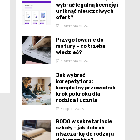
wybrać legalną licencję i
uniknąć nieuczciwych
ofert?
5 sierpnia 2026
Przygotowanie do
matury – co trzeba
wiedzieć?
3 sierpnia 2026
Jak wybrać
korepetytora:
kompletny przewodnik
krok po kroku dla
rodzica i ucznia
31 lipca 2026
RODO w sekretariacie
szkoły – jak dobrać
niszczarkę do rodzaju