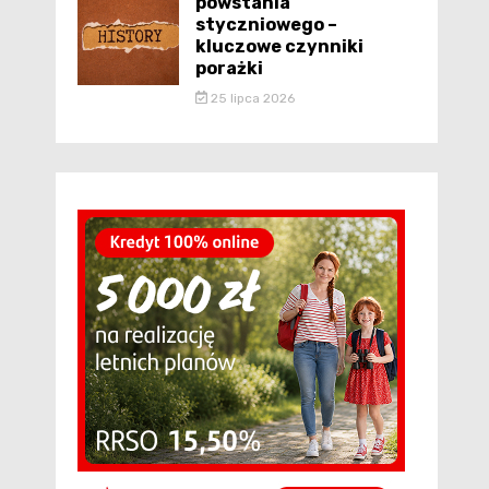
powstania
styczniowego –
kluczowe czynniki
porażki
25 lipca 2026