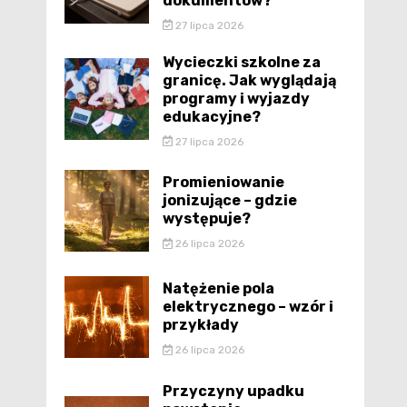
dokumentów?
27 lipca 2026
Wycieczki szkolne za
granicę. Jak wyglądają
programy i wyjazdy
edukacyjne?
27 lipca 2026
Promieniowanie
jonizujące – gdzie
występuje?
26 lipca 2026
Natężenie pola
elektrycznego – wzór i
przykłady
26 lipca 2026
Przyczyny upadku