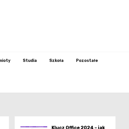
godna
mioty
Studia
Szkoła
Pozostałe
Klucz Office 2024 – jak