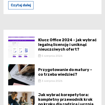
Czytaj dalej
Klucz Office 2024 – jak wybrać
legalną licencję i uniknąć
nieuczciwych ofert?
5 sierpnia 2026
Przygotowanie do matury –
co trzeba wiedzieć?
3 sierpnia 2026
Jak wybrać korepetytora:
kompletny przewodnik krok
po kroku dla rodzica i ucznia