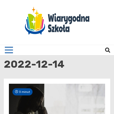
Skip
to
content
Wiary
2022-12-14
3 minut