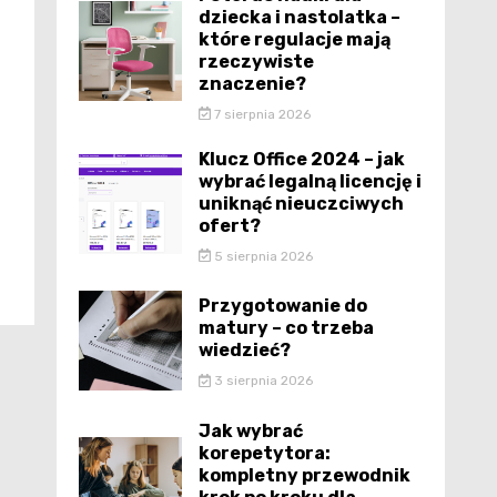
dziecka i nastolatka –
które regulacje mają
rzeczywiste
znaczenie?
7 sierpnia 2026
Klucz Office 2024 – jak
wybrać legalną licencję i
uniknąć nieuczciwych
ofert?
5 sierpnia 2026
Przygotowanie do
matury – co trzeba
wiedzieć?
3 sierpnia 2026
Jak wybrać
korepetytora:
kompletny przewodnik