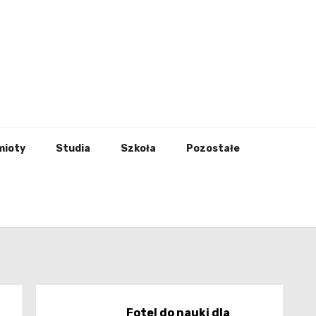
godna
mioty
Studia
Szkoła
Pozostałe
Fotel do nauki dla