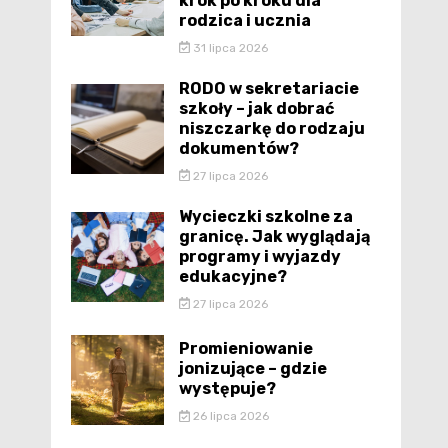
krok po kroku dla
rodzica i ucznia
31 lipca 2026
RODO w sekretariacie
szkoły – jak dobrać
niszczarkę do rodzaju
dokumentów?
27 lipca 2026
Wycieczki szkolne za
granicę. Jak wyglądają
programy i wyjazdy
edukacyjne?
27 lipca 2026
Promieniowanie
jonizujące – gdzie
występuje?
26 lipca 2026