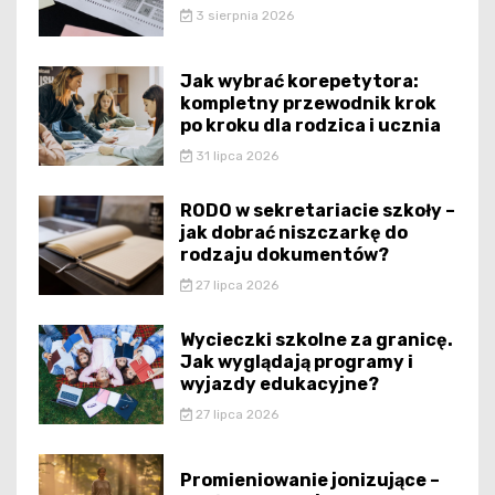
3 sierpnia 2026
Jak wybrać korepetytora:
kompletny przewodnik krok
po kroku dla rodzica i ucznia
31 lipca 2026
RODO w sekretariacie szkoły –
jak dobrać niszczarkę do
rodzaju dokumentów?
27 lipca 2026
Wycieczki szkolne za granicę.
Jak wyglądają programy i
wyjazdy edukacyjne?
27 lipca 2026
Promieniowanie jonizujące –