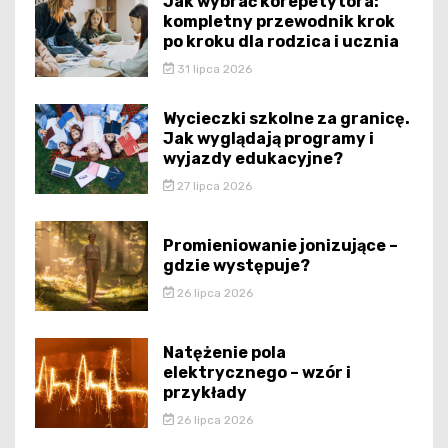
Jak wybrać korepetytora:
kompletny przewodnik krok
po kroku dla rodzica i ucznia
31 lipca 2026
Wycieczki szkolne za granicę.
Jak wyglądają programy i
wyjazdy edukacyjne?
27 lipca 2026
Promieniowanie jonizujące –
gdzie występuje?
26 lipca 2026
Natężenie pola
elektrycznego – wzór i
przykłady
26 lipca 2026