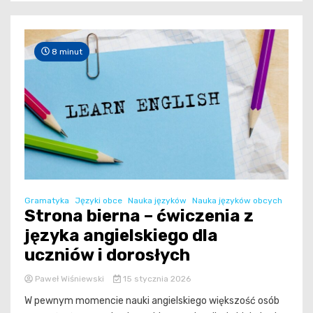
8 minut
Gramatyka
Języki obce
Nauka języków
Nauka języków obcych
Strona bierna – ćwiczenia z
języka angielskiego dla
uczniów i dorosłych
Paweł Wiśniewski
15 stycznia 2026
W pewnym momencie nauki angielskiego większość osób