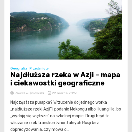
Geografia
Przedmioty
Najdłuższa rzeka w Azji – mapa
i ciekawostki geograficzne
Paweł Wiśniewski
22 marca 2026
Najczęstsza pułapka? Wrzucenie do jednego worka
„najdłuższe rzeki Azji” i podanie Mekongu albo Huang He, bo
„wydają się większe” na szkolnej mapie. Drugi błąd to
wliczanie rzek transkontynentalnych Rosji bez
doprecyzowania, czy mowa o...