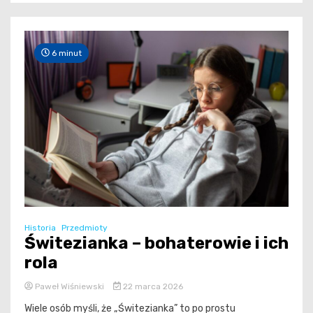
6 minut
Historia
Przedmioty
Świtezianka – bohaterowie i ich
rola
Paweł Wiśniewski
22 marca 2026
Wiele osób myśli, że „Świtezianka” to po prostu