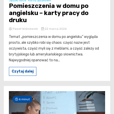
Języki obce
Kursy językowe
Pomieszczenia w domu po
angielsku – karty pracy do
druku
Paweł Wiśniewski
22 marca 2026
Temat „pomieszczenia w domu po angielsku” wygląda
prosto, ale szybko robi się chaos: część nazw jest
oczywista, część myli się z meblami, a część zależy od
brytyjskiego lub amerykańskiego słownictwa.
Najwygodniej opanować to na...
Czytaj dalej
6 minut