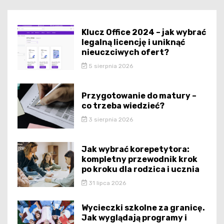
Klucz Office 2024 – jak wybrać
legalną licencję i uniknąć
nieuczciwych ofert?
5 sierpnia 2026
Przygotowanie do matury –
co trzeba wiedzieć?
3 sierpnia 2026
Jak wybrać korepetytora:
kompletny przewodnik krok
po kroku dla rodzica i ucznia
31 lipca 2026
Wycieczki szkolne za granicę.
Jak wyglądają programy i