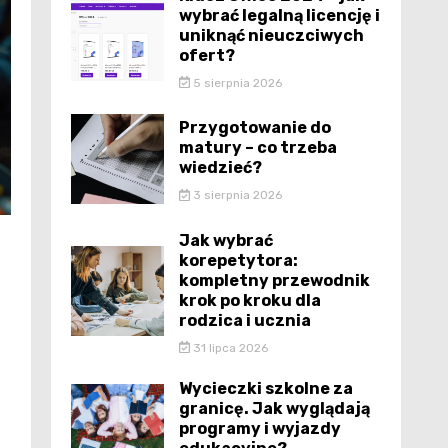
wybrać legalną licencję i
uniknąć nieuczciwych
ofert?
5 sierpnia 2026
Przygotowanie do
matury – co trzeba
wiedzieć?
3 sierpnia 2026
Jak wybrać
korepetytora:
kompletny przewodnik
krok po kroku dla
rodzica i ucznia
31 lipca 2026
Wycieczki szkolne za
granicę. Jak wyglądają
programy i wyjazdy