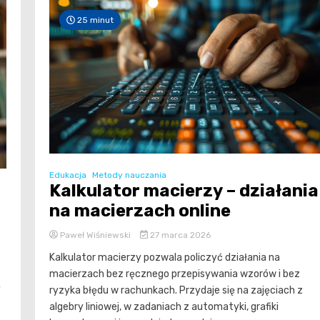
25 minut
Edukacja
Metody nauczania
Kalkulator macierzy – działania
na macierzach online
Paweł Wiśniewski
27 marca 2026
Kalkulator macierzy pozwala policzyć działania na
macierzach bez ręcznego przepisywania wzorów i bez
y
ryzyka błędu w rachunkach. Przydaje się na zajęciach z
algebry liniowej, w zadaniach z automatyki, grafiki