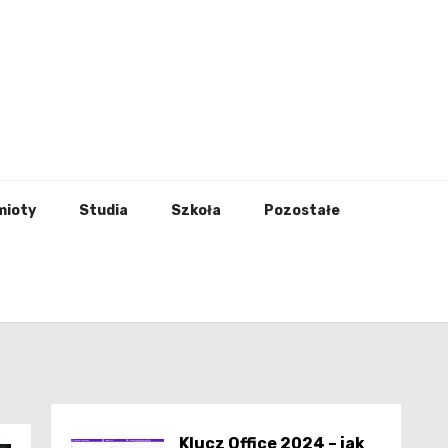
godna
mioty
Studia
Szkoła
Pozostałe
Klucz Office 2024 – jak