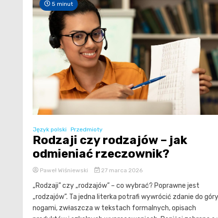
5 minut
Język polski
Przedmioty
Rodzaji czy rodzajów – jak
odmieniać rzeczownik?
Paweł Wiśniewski
27 marca 2026
„Rodzaji” czy „rodzajów” – co wybrać? Poprawne jest
„rodzajów”. Ta jedna literka potrafi wywrócić zdanie do gór
nogami, zwłaszcza w tekstach formalnych, opisach