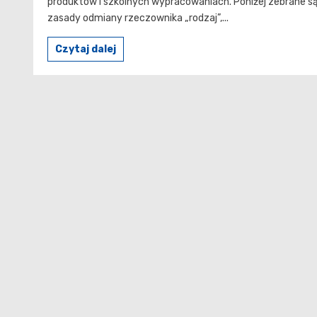
produktów i szkolnych wypracowaniach. Poniżej zebrane s
zasady odmiany rzeczownika „rodzaj”,...
Czytaj dalej