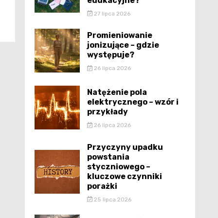
edukacyjne?
27 lipca 2026
Promieniowanie
jonizujące – gdzie
występuje?
26 lipca 2026
Natężenie pola
elektrycznego – wzór i
przykłady
26 lipca 2026
Przyczyny upadku
powstania
styczniowego –
kluczowe czynniki
porażki
25 lipca 2026