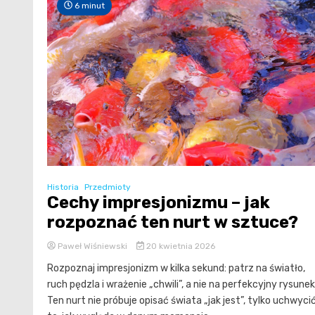
6 minut
Historia
Przedmioty
Cechy impresjonizmu – jak
rozpoznać ten nurt w sztuce?
Paweł Wiśniewski
20 kwietnia 2026
Rozpoznaj impresjonizm w kilka sekund: patrz na światło,
ruch pędzla i wrażenie „chwili”, a nie na perfekcyjny rysunek
Ten nurt nie próbuje opisać świata „jak jest”, tylko uchwyci