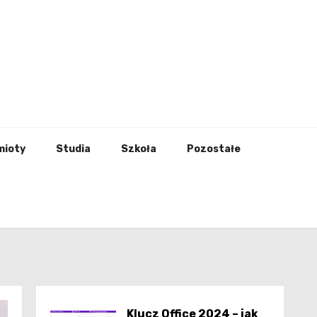
godna
mioty
Studia
Szkoła
Pozostałe
Klucz Office 2024 – jak