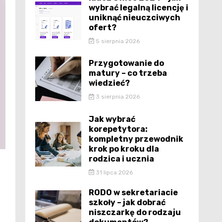
wybrać legalną licencję i
uniknąć nieuczciwych
ofert?
5 sierpnia 2026
Przygotowanie do
matury – co trzeba
wiedzieć?
3 sierpnia 2026
Jak wybrać
korepetytora:
kompletny przewodnik
krok po kroku dla
rodzica i ucznia
31 lipca 2026
RODO w sekretariacie
szkoły – jak dobrać
niszczarkę do rodzaju