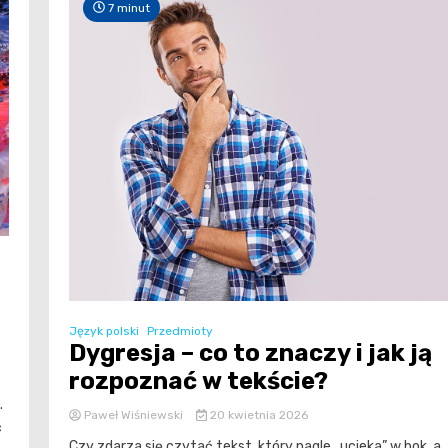
7 minut
Język polski
Przedmioty
Dygresja – co to znaczy i jak ją
rozpoznać w tekście?
.
Paweł Wiśniewski
20 kwietnia 2026
ć
Czy zdarza się czytać tekst, który nagle „ucieka” w bok, a