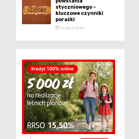
powstania
styczniowego –
kluczowe czynniki
porażki
25 lipca 2026