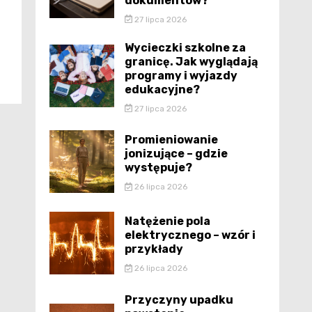
dokumentów?
27 lipca 2026
Wycieczki szkolne za
granicę. Jak wyglądają
programy i wyjazdy
edukacyjne?
27 lipca 2026
Promieniowanie
jonizujące – gdzie
występuje?
26 lipca 2026
Natężenie pola
elektrycznego – wzór i
przykłady
26 lipca 2026
Przyczyny upadku