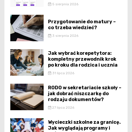
5 sierpnia 2026
Przygotowanie do matury –
co trzeba wiedzieć?
3 sierpnia 2026
Jak wybrać korepetytora:
kompletny przewodnik krok
po kroku dla rodzica i ucznia
31 lipca 2026
RODO w sekretariacie szkoły –
jak dobrać niszczarkę do
rodzaju dokumentów?
27 lipca 2026
Wycieczki szkolne za granicę.
Jak wyglądają programy i