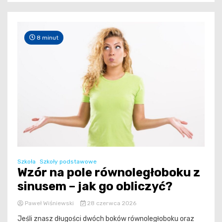
8 minut
Szkoła
Szkoły podstawowe
Wzór na pole równoległoboku z
sinusem – jak go obliczyć?
Paweł Wiśniewski
28 czerwca 2026
Jeśli znasz długości dwóch boków równoległoboku oraz