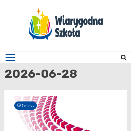
Skip
to
content
Wiary
2026-06-28
7 minut