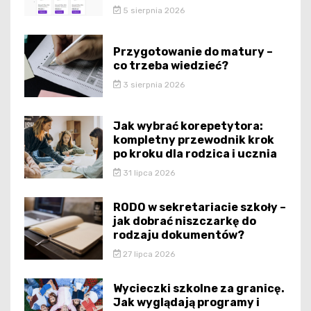
5 sierpnia 2026
Przygotowanie do matury –
co trzeba wiedzieć?
3 sierpnia 2026
Jak wybrać korepetytora:
kompletny przewodnik krok
po kroku dla rodzica i ucznia
31 lipca 2026
RODO w sekretariacie szkoły –
jak dobrać niszczarkę do
rodzaju dokumentów?
27 lipca 2026
Wycieczki szkolne za granicę.
Jak wyglądają programy i