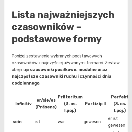
Lista najważniejszych
czasowników –
podstawowe formy
Poniżej zestawienie wybranych podstawowych
czasowników z najczęściej używanymi formami. Zestaw
obejmuje
czasowniki posiłkowe, modalne oraz
najczęstsze czasowniki ruchu i czynności dnia
codziennego
.
Präteritum
Perfekt
er/sie/es
Infinitiv
(3. os.
Partizip II
(3. os.
(Präsens)
l.poj.)
l.poj.)
er ist
sein
ist
war
gewesen
gewesen