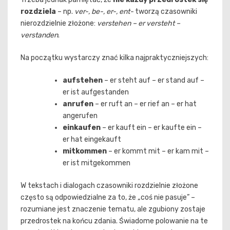
rozdziela
– np.
ver-, be-, er-, ent-
tworzą czasowniki
nierozdzielnie złożone:
verstehen – er versteht –
verstanden
.
Na początku wystarczy znać kilka najpraktyczniejszych:
aufstehen
– er steht auf – er stand auf –
er ist aufgestanden
anrufen
– er ruft an – er rief an – er hat
angerufen
einkaufen
– er kauft ein – er kaufte ein –
er hat eingekauft
mitkommen
– er kommt mit – er kam mit –
er ist mitgekommen
W tekstach i dialogach czasowniki rozdzielnie złożone
często są odpowiedzialne za to, że „coś nie pasuje” –
rozumiane jest znaczenie tematu, ale zgubiony zostaje
przedrostek na końcu zdania. Świadome polowanie na te