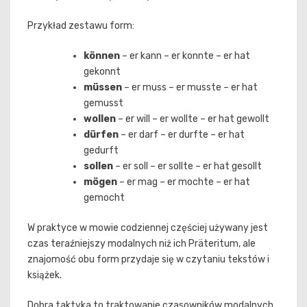
Przykład zestawu form:
können
– er kann – er konnte – er hat
gekonnt
müssen
– er muss – er musste – er hat
gemusst
wollen
– er will – er wollte – er hat gewollt
dürfen
– er darf – er durfte – er hat
gedurft
sollen
– er soll – er sollte – er hat gesollt
mögen
– er mag – er mochte – er hat
gemocht
W praktyce w mowie codziennej częściej używany jest
czas teraźniejszy modalnych niż ich Präteritum, ale
znajomość obu form przydaje się w czytaniu tekstów i
książek.
Dobra taktyka to traktowanie czasowników modalnych