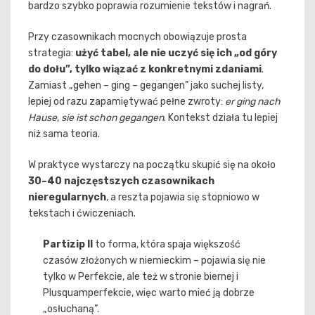
bardzo szybko poprawia rozumienie tekstów i nagrań.
Przy czasownikach mocnych obowiązuje prosta
strategia:
użyć tabel, ale nie uczyć się ich „od góry
do dołu”, tylko wiązać z konkretnymi zdaniami
.
Zamiast „gehen – ging – gegangen” jako suchej listy,
lepiej od razu zapamiętywać pełne zwroty:
er ging nach
Hause
,
sie ist schon gegangen
. Kontekst działa tu lepiej
niż sama teoria.
W praktyce wystarczy na początku skupić się na około
30–40 najczęstszych czasownikach
nieregularnych
, a reszta pojawia się stopniowo w
tekstach i ćwiczeniach.
Partizip II
to forma, która spaja większość
czasów złożonych w niemieckim – pojawia się nie
tylko w Perfekcie, ale też w stronie biernej i
Plusquamperfekcie, więc warto mieć ją dobrze
„osłuchaną”.