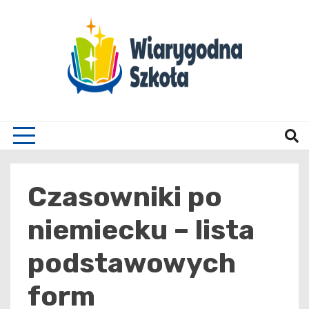
Skip
to
content
Wiary
Czasowniki po
niemiecku – lista
podstawowych
form