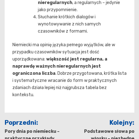
nieregularnych
, a regularnych – jedynie
jako przypomnienie.
Słuchanie krótkich dialogów i
wynotowywanie z nich samych
czasowników z formami.
Niemiecki ma opinię języka pełnego wyjątków, ale w
przypadku czasowników sytuacja jest dość
uporządkowana:
większość jest regularna, a
naprawdę ważnych nieregularnych jest
ograniczona liczba
. Dobrze przygotowana, krótka lista
i systematyczne wracanie do form w praktycznych
zdaniach działa lepiej niż najgrubsza tabela bez
kontekstu.
Nawigacja
Poprzedni:
Kolejny:
wpisu
Pory dnia po niemiecku –
Podstawowe słowa po
praktyczne przykłady
włosku – niezbędne