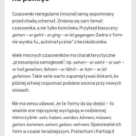
Czasowniki nieregularne (mocne) łamią wspomniany
przed chwilą schemat. Zmienia się sam temat
czasownika, a nie tylko końcówka. Przykład klasyczny:
gehen – er geht – er ging – er ist gegangen
. Żadna z form
nie wynika tu „automatycznie” z bezokolicznika.
Wiele mocnych czasowników ma charakterystyczne
„przesunięcia samogłosek”, np.
sehen – er sieht – er sah –
er hat gesehen
,
fahren – er fährt – er fuhr – er ist
gefahren
. Takie serie warto zapamiętywać blokami, bo
później łatwiej rozpoznać podobne wzorce przy nowych
słowach.
Nie ma sensu udawać, że te formy da się obejść – to
właśnie one najczęściej występują w codziennej
niemczyźnie:
sein, haben, werden, können, müssen,
gehen, kommen, sehen, geben, nehmen
. Opanowanie ich
form w czasie teraźniejszym, Präteritum i Partizip II