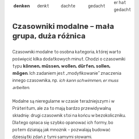
er hat
denken
denkt
dachte
gedacht
gedacht
Czasowniki modalne – mała
grupa, duża różnica
Czasowniki modalne to osobna kategoria, której warto
poświęcić kilka dodatkowych minut. Chodzi o czasowniki
typu
können, müssen, wollen, dürfen, sollen,
mögen
. Ich zadaniem jest „modyfikowanie” znaczenia
innego czasownika, np.
ich kann schwimmen
,
er muss
arbeiten
.
Modalne są nieregularne w czasie teraźniejszym i w
Präteritum, ale za to mają bardzo przewidywalną
składnię: drugi czasownik stoi na końcu w bezokoliczniku.
Dlatego opłaca się szybko opanować ich formy, bo
potem działają jak mnożnik – pozwalają budować
dziesiątki zdań z tymi samymi słowami.