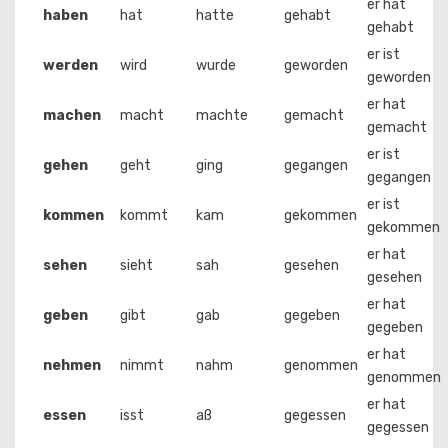
er hat
haben
hat
hatte
gehabt
gehabt
er ist
werden
wird
wurde
geworden
geworden
er hat
machen
macht
machte
gemacht
gemacht
er ist
gehen
geht
ging
gegangen
gegangen
er ist
kommen
kommt
kam
gekommen
gekommen
er hat
sehen
sieht
sah
gesehen
gesehen
er hat
geben
gibt
gab
gegeben
gegeben
er hat
nehmen
nimmt
nahm
genommen
genommen
er hat
essen
isst
aß
gegessen
gegessen