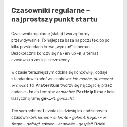
Czasowniki regularne –
najprostszy punkt startu
Czasowniki regularne (słabe) tworzą formy
przewidywalnie. To najlepsza baza na początek, bo po
kilku przykładach łatwo „wyczuć” schemat.
Bezokolicznik kończy się na
-en
lub
-n
, a temat
czasownika zostaje niezmienny.
W czasie teraźniejszym odcina się końcówkę i dodaje
standardowe końcówki osobowe:
ich mache, du machst,
er macht
itd.
Präteritum
tworzy się najczęściej przez
dodanie
-te
do tematu:
er machte
.
Partizip II
ma z kolei
klasyczną ramę
ge-…-t
:
gemacht
.
Ten sam schemat działa dla dziesiątek codziennych
czasowników:
lernen – er lernte – gelernt
,
fragen – er
fragte – gefragt
,
spielen – er spielte – gespielt
. Dzięki