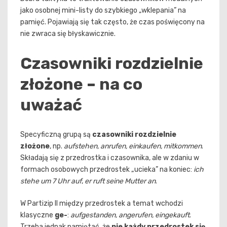
jako osobnej mini-listy do szybkiego „wklepania” na
pamięć. Pojawiają się tak często, że czas poświęcony na
nie zwraca się błyskawicznie.
Czasowniki rozdzielnie
złożone – na co
uważać
Specyficzną grupą są
czasowniki rozdzielnie
złożone
, np.
aufstehen, anrufen, einkaufen, mitkommen
.
Składają się z przedrostka i czasownika, ale w zdaniu w
formach osobowych przedrostek „ucieka” na koniec:
ich
stehe um 7 Uhr auf
,
er ruft seine Mutter an
.
W Partizip II między przedrostek a temat wchodzi
klasyczne
ge-
:
aufgestanden, angerufen, eingekauft
.
Trzeba jednak pamiętać, że
nie każdy przedrostek się