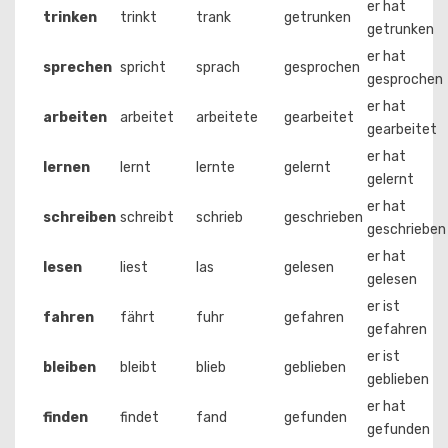
er hat
trinken
trinkt
trank
getrunken
getrunken
er hat
sprechen
spricht
sprach
gesprochen
gesprochen
er hat
arbeiten
arbeitet
arbeitete
gearbeitet
gearbeitet
er hat
lernen
lernt
lernte
gelernt
gelernt
er hat
schreiben
schreibt
schrieb
geschrieben
geschrieben
er hat
lesen
liest
las
gelesen
gelesen
er ist
fahren
fährt
fuhr
gefahren
gefahren
er ist
bleiben
bleibt
blieb
geblieben
geblieben
er hat
finden
findet
fand
gefunden
gefunden