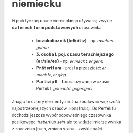
niemiecku
W praktycznej nauce niemieckiego używa się zwykle
czterech form podstawowych
czasownika:
bezokolicznik (Infinitiv)
– np.
machen
,
gehen
,
3. osoba l. poj. czasu teraźniejszego
(er/sie/es)
– np.
er macht
,
er geht
,
Präteritum
– prosta przeszłość:
er
machte
,
er ging
,
Partizip II
– forma używana w czasie
Perfekt:
gemacht
,
gegangen
.
Znając te cztery elementy, można zbudować większość
najpotrzebniejszych czasów i konstrukcji. Do Perfektu
dochodzi jeszcze wybór odpowiedniego czasownika
posiłkowego:
haben
lub
sein
, ale to w dużej mierze wynika
z znaczenia (ruch, zmiana stanu – zwykle
sein
).