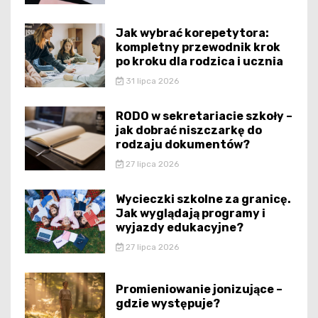
Jak wybrać korepetytora:
kompletny przewodnik krok
po kroku dla rodzica i ucznia
31 lipca 2026
RODO w sekretariacie szkoły –
jak dobrać niszczarkę do
rodzaju dokumentów?
27 lipca 2026
Wycieczki szkolne za granicę.
Jak wyglądają programy i
wyjazdy edukacyjne?
27 lipca 2026
Promieniowanie jonizujące –
gdzie występuje?