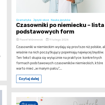
Gramatyka
Języki obce
Nauka języków
Czasowniki po niemiecku – lista
podstawowych form
Paweł Wiśniewski
11 lutego 2026
Czasowniki w niemieckim wydają się prostsze niż polskie, a
właśnie na nich początkujący popełniają najwięcej błędów.
ę
Ten tekst skupia się wyłącznie na praktyce: konkretnych
formach podstawowych czasowników niemieckich, które
warto mieć „w małym palcu”,...
Czytaj dalej
8 minut