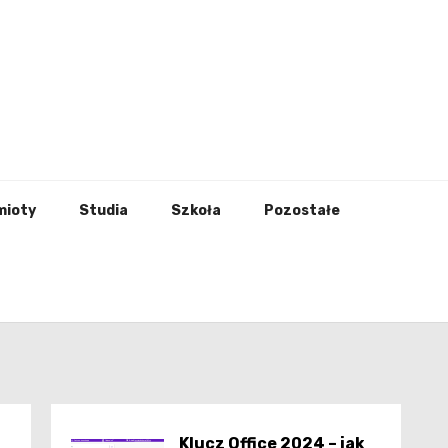
godna
mioty
Studia
Szkoła
Pozostałe
Klucz Office 2024 – jak