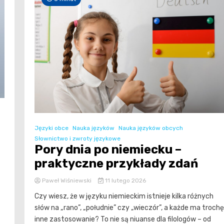
Języki obce
Nauka języków
Nauka języków obcych
Słownictwo i zwroty językowe
Pory dnia po niemiecku –
praktyczne przykłady zdań
Paweł Wiśniewski
11 lutego 2026
Czy wiesz, że w języku niemieckim istnieje kilka różnych
słów na „rano”, „południe” czy „wieczór”, a każde ma trochę
inne zastosowanie? To nie są niuanse dla filologów – od