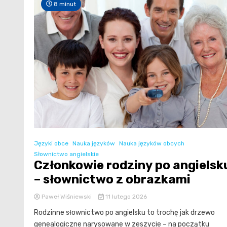
8 minut
Języki obce
Nauka języków
Nauka języków obcych
Słownictwo angielskie
Członkowie rodziny po angielsk
– słownictwo z obrazkami
Paweł Wiśniewski
11 lutego 2026
Rodzinne słownictwo po angielsku to trochę jak drzewo
genealogiczne narysowane w zeszycie – na początku