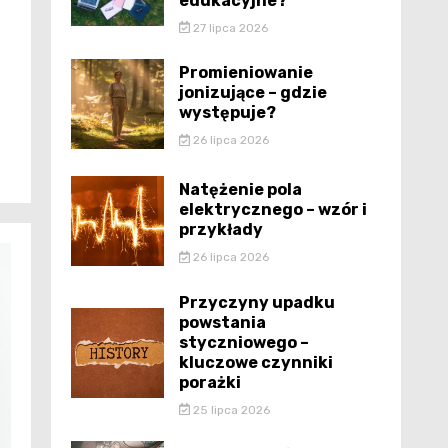
edukacyjne?
27 lipca 2026
Promieniowanie
jonizujące – gdzie
występuje?
26 lipca 2026
Natężenie pola
elektrycznego – wzór i
przykłady
26 lipca 2026
Przyczyny upadku
powstania
styczniowego –
kluczowe czynniki
porażki
25 lipca 2026