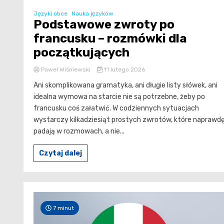
Języki obce
Nauka języków
Podstawowe zwroty po
francusku – rozmówki dla
początkujących
Paweł Wiśniewski
11 lutego 2026
Ani skomplikowana gramatyka, ani długie listy słówek, ani
idealna wymowa na starcie nie są potrzebne, żeby po
francusku coś załatwić. W codziennych sytuacjach
wystarczy kilkadziesiąt prostych zwrotów, które naprawd
padają w rozmowach, a nie...
Czytaj dalej
7 minut