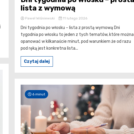
lista z wymową
Paweł Wiśniewski
11 lutego 2026
j
Dni tygodnia po włosku – lista z prostą wymową Dni
tygodnia po włosku to jeden z tych tematów, które można
opanować w kilkanaście minut, pod warunkiem że od razu
pod ręką jest konkretna lista...
Czytaj dalej
6 minut