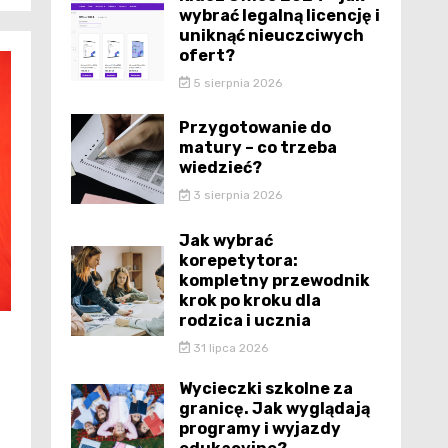
wybrać legalną licencję i
uniknąć nieuczciwych
ofert?
5 sierpnia 2026
Przygotowanie do
matury – co trzeba
wiedzieć?
3 sierpnia 2026
Jak wybrać
korepetytora:
kompletny przewodnik
krok po kroku dla
rodzica i ucznia
31 lipca 2026
Wycieczki szkolne za
granicę. Jak wyglądają
programy i wyjazdy