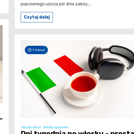
poprawnego użycia pór dnia zależy,...
Czytaj dalej
7 minut
–
Języki obce
Nauka języków
Dni tygodnia po włosku – prost