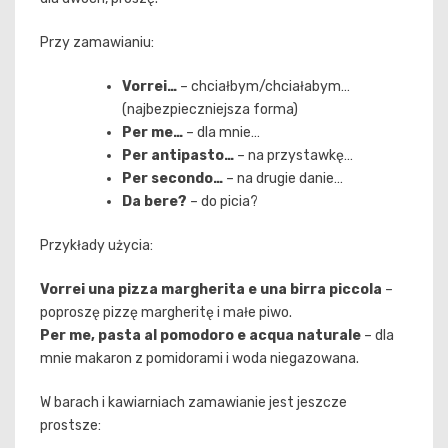
Przy zamawianiu:
Vorrei…
– chciałbym/chciałabym…
(najbezpieczniejsza forma)
Per me…
– dla mnie…
Per antipasto…
– na przystawkę…
Per secondo…
– na drugie danie…
Da bere?
– do picia?
Przykłady użycia:
Vorrei una pizza margherita e una birra piccola
–
poproszę pizzę margheritę i małe piwo.
Per me, pasta al pomodoro e acqua naturale
– dla
mnie makaron z pomidorami i woda niegazowana.
W barach i kawiarniach zamawianie jest jeszcze
prostsze: