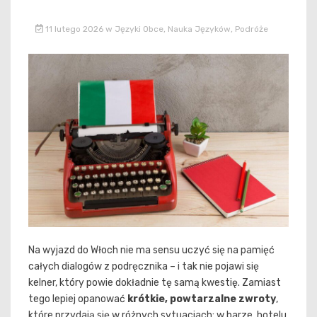
11 lutego 2026
w
Języki Obce
,
Nauka Języków
,
Podróże
Na wyjazd do Włoch nie ma sensu uczyć się na pamięć
całych dialogów z podręcznika – i tak nie pojawi się
kelner, który powie dokładnie tę samą kwestię. Zamiast
tego lepiej opanować
krótkie, powtarzalne zwroty
,
które przydają się w różnych sytuacjach: w barze, hotelu,