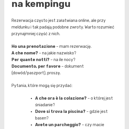
na kempingu
Rezerwacja często jest załatwiana online, ale przy
meldunku i tak padają podobne zwroty. Warto rozumieć
przynajmniej część z nich.
Ho una prenotazione
– mam rezerwację.
A che nome?
– na jakie nazwisko?
Per quante notti?
– na ile nocy?
Documento, per favore
– dokument
(dowód/paszport), proszę.
Pytania, które mogą się przydać:
A che ora è la colazione?
– o której jest
śniadanie?
Dove si trova la piscina?
– gdzie jest
basen?
Avete un parcheggio?
– czy macie