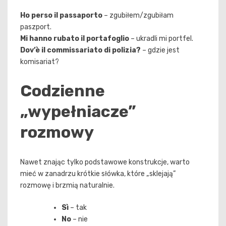
Ho perso il passaporto
– zgubiłem/zgubiłam
paszport.
Mi hanno rubato il portafoglio
– ukradli mi portfel.
Dov’è il commissariato di polizia?
– gdzie jest
komisariat?
Codzienne
„wypełniacze”
rozmowy
Nawet znając tylko podstawowe konstrukcje, warto
mieć w zanadrzu krótkie słówka, które „sklejają”
rozmowę i brzmią naturalnie.
Sì
– tak
No
– nie