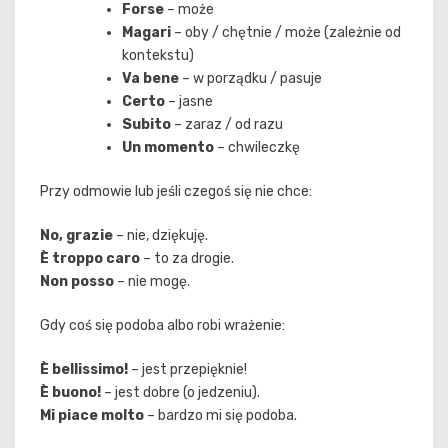
Forse
– może
Magari
– oby / chętnie / może (zależnie od
kontekstu)
Va bene
– w porządku / pasuje
Certo
– jasne
Subito
– zaraz / od razu
Un momento
– chwileczkę
Przy odmowie lub jeśli czegoś się nie chce:
No, grazie
– nie, dziękuję.
È troppo caro
– to za drogie.
Non posso
– nie mogę.
Gdy coś się podoba albo robi wrażenie:
È bellissimo!
– jest przepięknie!
È buono!
– jest dobre (o jedzeniu).
Mi piace molto
– bardzo mi się podoba.