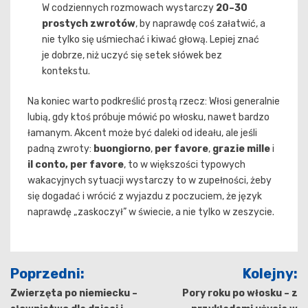
W codziennych rozmowach wystarczy
20–30
prostych zwrotów
, by naprawdę coś załatwić, a
nie tylko się uśmiechać i kiwać głową. Lepiej znać
je dobrze, niż uczyć się setek słówek bez
kontekstu.
Na koniec warto podkreślić prostą rzecz: Włosi generalnie
lubią, gdy ktoś próbuje mówić po włosku, nawet bardzo
łamanym. Akcent może być daleki od ideału, ale jeśli
padną zwroty:
buongiorno
,
per favore
,
grazie mille
i
il conto, per favore
, to w większości typowych
wakacyjnych sytuacji wystarczy to w zupełności, żeby
się dogadać i wrócić z wyjazdu z poczuciem, że język
naprawdę „zaskoczył” w świecie, a nie tylko w zeszycie.
Nawigacja
Poprzedni:
Kolejny:
wpisu
Zwierzęta po niemiecku –
Pory roku po włosku – z