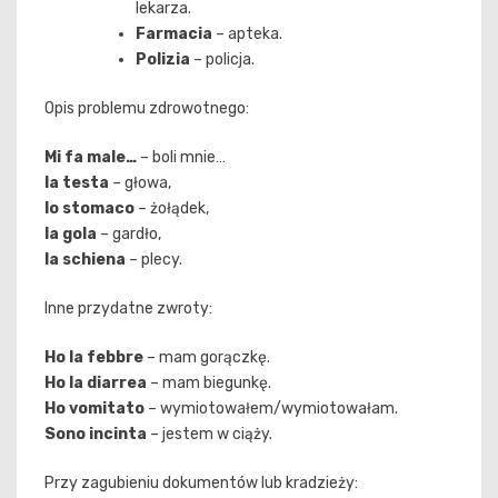
lekarza.
Farmacia
– apteka.
Polizia
– policja.
Opis problemu zdrowotnego:
Mi fa male…
– boli mnie…
la testa
– głowa,
lo stomaco
– żołądek,
la gola
– gardło,
la schiena
– plecy.
Inne przydatne zwroty:
Ho la febbre
– mam gorączkę.
Ho la diarrea
– mam biegunkę.
Ho vomitato
– wymiotowałem/wymiotowałam.
Sono incinta
– jestem w ciąży.
Przy zagubieniu dokumentów lub kradzieży: