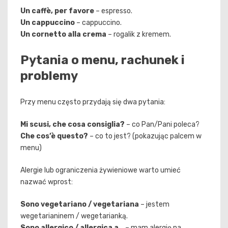
Un caffè, per favore
– espresso.
Un cappuccino
– cappuccino.
Un cornetto alla crema
– rogalik z kremem.
Pytania o menu, rachunek i
problemy
Przy menu często przydają się dwa pytania:
Mi scusi, che cosa consiglia?
– co Pan/Pani poleca?
Che cos’è questo?
– co to jest? (pokazując palcem w
menu)
Alergie lub ograniczenia żywieniowe warto umieć
nazwać wprost:
Sono vegetariano / vegetariana
– jestem
wegetarianinem / wegetarianką.
Sono allergico / allergica a…
– mam alergię na…