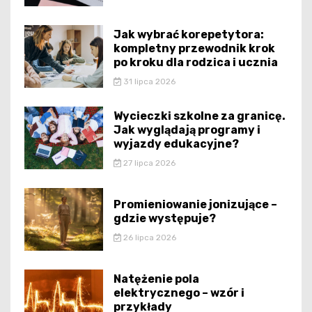
Jak wybrać korepetytora:
kompletny przewodnik krok
po kroku dla rodzica i ucznia
31 lipca 2026
Wycieczki szkolne za granicę.
Jak wyglądają programy i
wyjazdy edukacyjne?
27 lipca 2026
Promieniowanie jonizujące –
gdzie występuje?
26 lipca 2026
Natężenie pola
elektrycznego – wzór i
przykłady