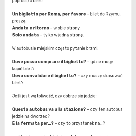
poprosić o bilet:
Un biglietto per Roma, per favore
– bilet do Rzymu,
proszę.
Andata e ritorno
– w obie strony.
Solo andata
– tylko w jedną stronę.
W autobusie miejskim często pytanie brzmi:
Dove posso comprare il biglietto?
– gdzie mogę
kupić bilet?
Devo convalidare il biglietto?
– czy muszę skasować
bilet?
Jeśli jest wątpliwość, czy dobrze się jedzie:
Questo autobus va alla stazione?
– czy ten autobus
jedzie na dworzec?
È la fermata per…?
– czy to przystanek na…?