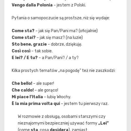
Vengo dalla Polonia
– jestem z Polski.
Pytania o samopoczucie są prostsze, niż się wydaje:
Come sta?
– jak się Pan/Pani ma? (oficjalnie)
Come stai?
– jak się masz? (na luzie)
Sto bene, grazie
– dobrze, dziękuję.
Così così
– tak sobie.
E lei? / E tu?
– a Pan/Pani? / a ty?
Kilka prostych tematów „na pogodę” też nie zaszkodzi:
Che bello!
– ale super!
Che caldo!
– ale gorąco!
Mi piace l’Italia
– lubię Włochy.
È la mia prima volta qui
– jestem tu pierwszy raz.
W rozmowie z obsługą, osobami starszymi czy
nieznajomymi bezpieczniej używać formy
„Lei”
(come
sta
, cosa
desidera
), zamiast