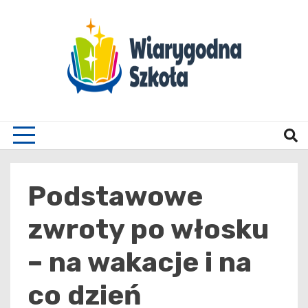
Skip
to
content
Wiary
Podstawowe
zwroty po włosku
– na wakacje i na
co dzień