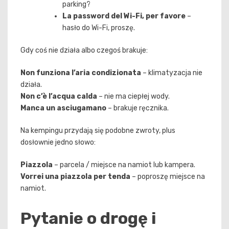
parking?
La password del Wi-Fi, per favore
–
hasło do Wi-Fi, proszę.
Gdy coś nie działa albo czegoś brakuje:
Non funziona l’aria condizionata
– klimatyzacja nie
działa.
Non c’è l’acqua calda
– nie ma ciepłej wody.
Manca un asciugamano
– brakuje ręcznika.
Na kempingu przydają się podobne zwroty, plus
dosłownie jedno słowo:
Piazzola
– parcela / miejsce na namiot lub kampera.
Vorrei una piazzola per tenda
– poproszę miejsce na
namiot.
Pytanie o drogę i