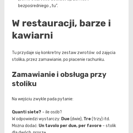
bezpośredniego „tu”.
W restauracji, barze i
kawiarni
Tu przydaje się konkretny zestaw zwrotów: od zajęcia
stolika, przez zamawianie, po płacenie rachunku.
Zamawianie i obsługa przy
stoliku
Na wejściu zwykle pada pytanie:
Quanti siete?
– ile osób?
W odpowiedzi wystarczy:
Due
(dwie),
Tre
(trzy) itd.
Można dodać:
Un tavolo per due, per favore
– stolik
dla dwóch, proszę.