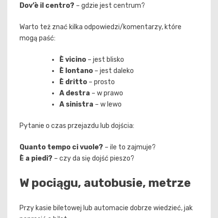
Dov’è il centro?
– gdzie jest centrum?
Warto też znać kilka odpowiedzi/komentarzy, które
mogą paść:
È vicino
– jest blisko
È lontano
– jest daleko
È dritto
– prosto
A destra
– w prawo
A sinistra
– w lewo
Pytanie o czas przejazdu lub dojścia:
Quanto tempo ci vuole?
– ile to zajmuje?
È a piedi?
– czy da się dojść pieszo?
W pociągu, autobusie, metrze
Przy kasie biletowej lub automacie dobrze wiedzieć, jak