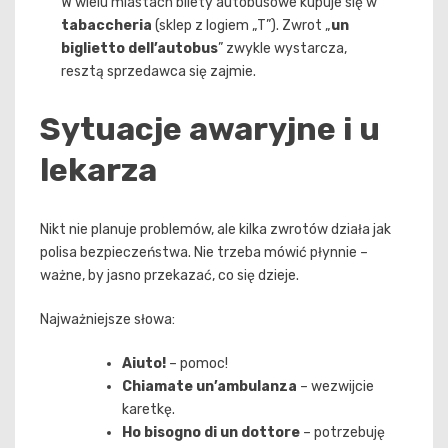
W wielu miastach bilety autobusowe kupuje się w
tabaccheria
(sklep z logiem „T”). Zwrot „
un
biglietto dell’autobus
” zwykle wystarcza,
resztą sprzedawca się zajmie.
Sytuacje awaryjne i u
lekarza
Nikt nie planuje problemów, ale kilka zwrotów działa jak
polisa bezpieczeństwa. Nie trzeba mówić płynnie –
ważne, by jasno przekazać, co się dzieje.
Najważniejsze słowa:
Aiuto!
– pomoc!
Chiamate un’ambulanza
– wezwijcie
karetkę.
Ho bisogno di un dottore
– potrzebuję