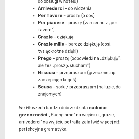
do obsługi w hotelu)
Arrivederci
– do widzenia
Per favore
– proszę (o coś)
Per piacere
– proszę (zamienne z „per
favore”)
Grazie
– dziękuję
Grazie mille
– bardzo dziękuję (dosł.
tysiąckrotne dzięki)
Prego
– proszę (odpowiedź na „dziękuję”,
ale też „proszę, słucham”)
Mi scusi
– przepraszam (grzecznie, np.
zaczepiając kogoś)
Scusa
– sorki / przepraszam (na luzie, do
znajomych)
We Włoszech bardzo dobrze działa
nadmiar
grzeczności
. „Buongiorno” na wejściu i „grazie,
arrivederci” na wyjściu potrafią załatwić więcej niż
perfekcyjna gramatyka.